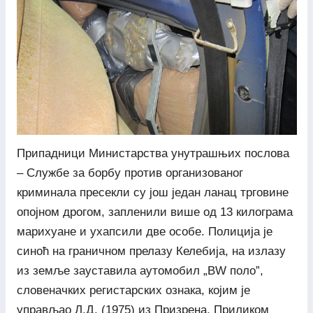
Припадници Министарства унутрашњих послова
– Службе за борбу против организованог
криминала пресекли су још један ланац трговине
опојном дрогом, запленили више од 13 килограма
марихуане и ухапсили две особе. Полиција је
синоћ на граничном прелазу Келебија, на излазу
из земље зауставила аутомобил „ВW поло”,
словеначких регистарских ознака, којим је
управљао Л.Д. (1975) из Призрена. Приликом