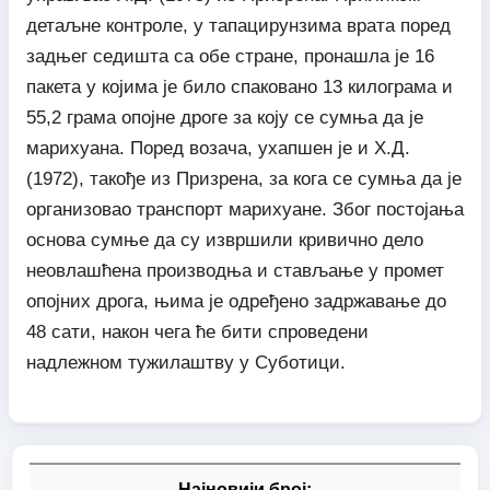
детаљне контроле, у тапацирунзима врата поред
задњег седишта са обе стране, пронашла је 16
пакета у којима је било спаковано 13 килограма и
55,2 грама опојне дроге за коју се сумња да је
марихуана. Поред возача, ухапшен је и Х.Д.
(1972), такође из Призрена, за кога се сумња да је
организовао транспорт марихуане. Због постојања
основа сумње да су извршили кривично дело
неовлашћена производња и стављање у промет
опојних дрога, њима је одређено задржавање до
48 сати, након чега ће бити спроведени
надлежном тужилаштву у Суботици.
Најновији број: