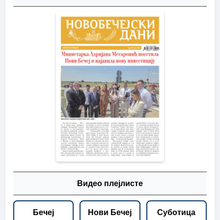
Видео плејлисте
Бечеј
Нови Бечеј
Суботица