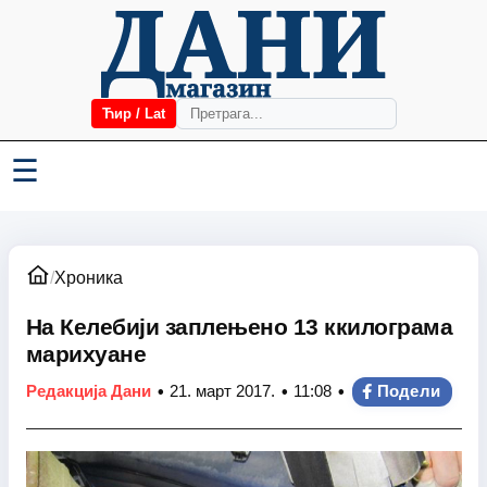
Ћир / Lat
☰
/
Хроника
На Келебији заплењено 13 ккилограма
марихуане
•
•
•
Редакција Дани
21. март 2017.
11:08
Подели