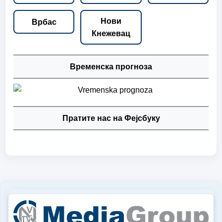
Нови
Врбас
Кнежевац
Временска прогноза
Пратите нас на Фејсбуку