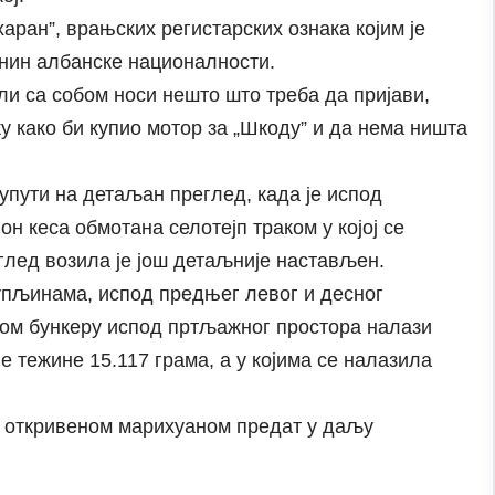
аран”, врањских регистарских ознака којим је
ин албанске националности.
ли са собом носи нешто што треба да пријави,
ку како би купио мотор за „Шкоду” и да нема ништа
упути на детаљан преглед, када је испод
н кеса обмотана селотејп траком у којој се
глед возила је још детаљније настављен.
упљинама, испод предњег левог и десног
ном бункеру испод пртљажног простора налази
е тежине 15.117 грама, а у којима се налазила
 и откривеном марихуаном предат у даљу