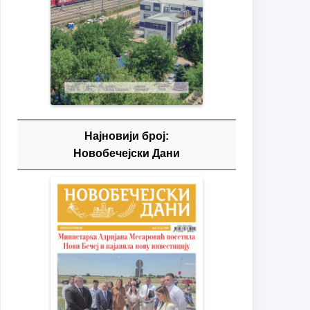
Најновији број:
Новобечејски Дани