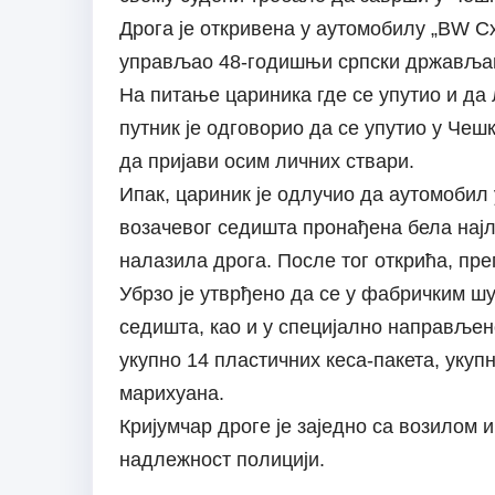
Дрога је откривена у аутомобилу „ВW Сх
управљао 48-годишњи српски држављан
На питање цариника где се упутио и да 
путник је одговорио да се упутио у Чеш
да пријави осим личних ствари.
Ипак, цариник је одлучио да аутомобил 
возачевог седишта пронађена бела најло
налазила дрога. После тог открића, пре
Убрзо је утврђено да се у фабричким ш
седишта, као и у специјално направље
укупно 14 пластичних кеса-пакета, укупн
марихуана.
Кријумчар дроге је заједно са возилом
надлежност полицији.