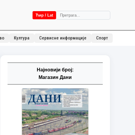
Ћир / Lat
во
Култура
Сервисне информације
Спорт
Најновији број:
Магазин Дани