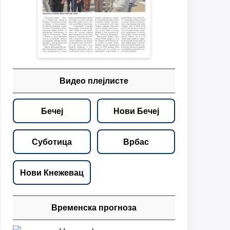
Видео плејлисте
Бечеј
Нови Бечеј
Суботица
Врбас
Нови Кнежевац
Временска прогноза