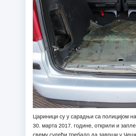
Цариници су у сарадњи са полицијом на 
30. марта 2017. године, открили и запл
свему судећи требало да заврши у Чеш