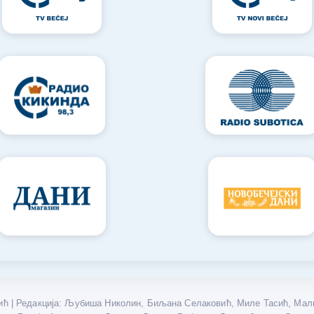
ћ | Редакција: Љубиша Николин, Биљана Селаковић, Миле Тасић, Мали