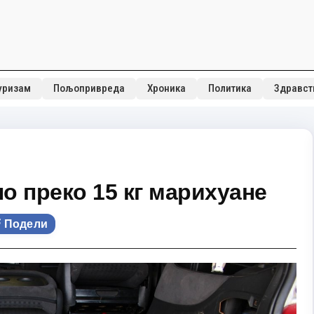
уризам
Пољопривреда
Хроника
Политика
Здравст
о преко 15 кг марихуане
Подели