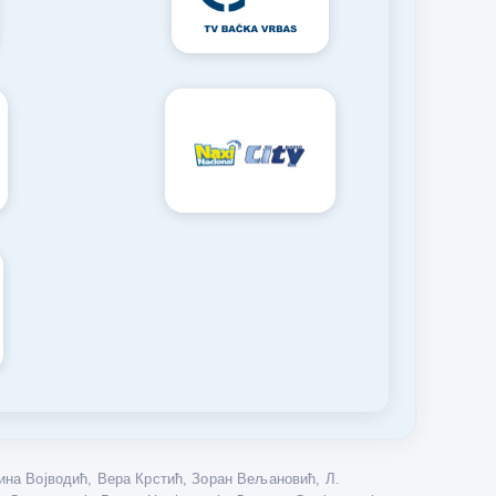
на Војводић, Вера Крстић, Зоран Вељановић, Л.