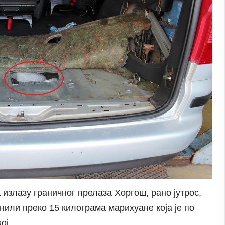
излазу граничног прелаза Хоргош, рано јутрос,
енили преко 15 килограма марихуане која је по
кој.