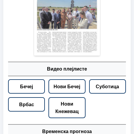
Видео плејлисте
Бечеј
Нови Бечеј
Суботица
Нови
Врбас
Кнежевац
Временска прогноза