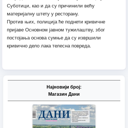
Суботици, као и да су причинили већу
материјалну штету у ресторану.
Против њих, полиција ће поднети кривичне
пријаве Основном јавном тужилаштву, због
постојања основа сумње да су извршили
кривично дело лака телесна повреда.
Најновији број:
Магазин Дани