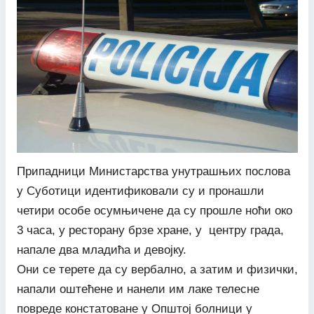
Припадници Министарства унутрашњих послова
у Суботици идентификовали су и пронашли
четири особе осумњичене да су прошле ноћи око
3 часа, у ресторану брзе хране, у центру града,
напале два младића и девојку.
Они се терете да су вербално, а затим и физички,
напали оштећене и нанели им лаке телесне
повреде констатоване у Општој болници у