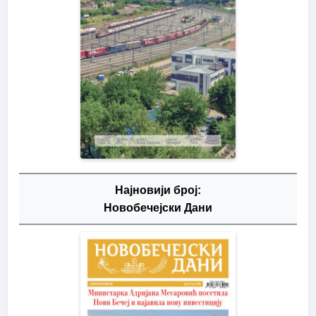
Најновији број:
Новобечејски Дани