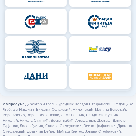
Импресум:
Директор и главни уредник: Владан Стефановић | Редакција:
Љубиша Николин, Биљана Селаковић, Миле Тасић, Малина Војводић,
Вера Крстић, Зоран Вељановић, Л. Матијевић, Санда Милеуснић
Николић, Никола Стантић, Весна Бабић, Александар Драгаш, Данило
Гурјанов, Ласло Јустин, Санела Симеуновић, Весна Цвијановић, Драгана
Стефановић, Драгутин Бећар, Маћаш Кертес, Јована Стефановић,