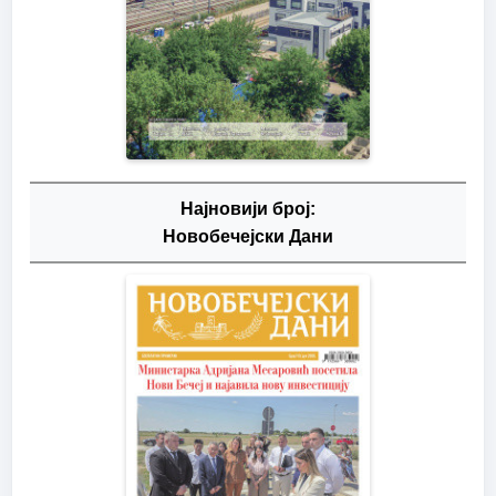
Најновији број:
Новобечејски Дани