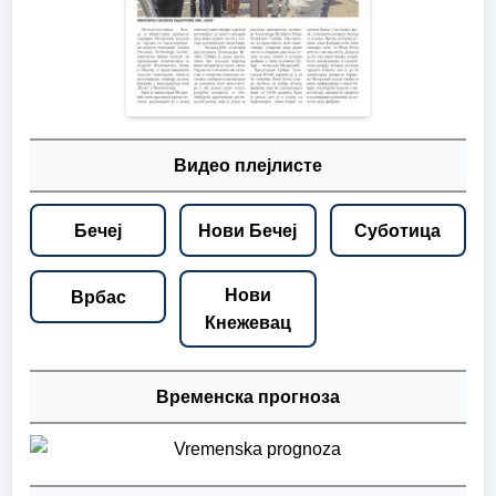
Видео плејлисте
Бечеј
Нови Бечеј
Суботица
Нови
Врбас
Кнежевац
Временска прогноза