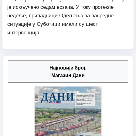
је искључено седам возача. У току протекле
недеље, припадници Одељења за ванредне
ситуације у Суботици имали су шест
интервенција.
Најновији број:
Магазин Дани