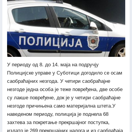
У периоду од 8. до 14. маја на подручју
Полицијске управе у Суботици догодило се осам
саобраћајних незгода. У четири саобраћајне
незгоде једна особа је теже повређена, две особе
су лакше повређене, док је у четири саобраћајне
незгоде причињена само материјална штета.У
наведеном периоду, полиција је поднела 68
захтева за покретање прекршајног поступка,
издато је 269 прекршајних налога и из саобраћаја