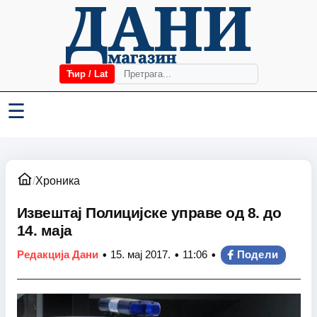
Ћир / Lat
☰
/
Хроника
Извештај Полицијске управе од 8. до
14. маја
•
•
•
Редакција Дани
15. мај 2017.
11:06
Подели