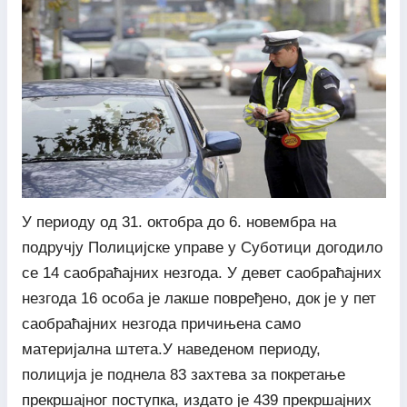
У периоду од 31. октобра до 6. новембра на
подручју Полицијске управе у Суботици догодило
се 14 саобраћајних незгода. У девет саобраћајних
незгода 16 особа је лакше повређено, док је у пет
саобраћајних незгода причињена само
материјална штета.У наведеном периоду,
полиција је поднела 83 захтева за покретање
прекршајног поступка, издато је 439 прекршајних