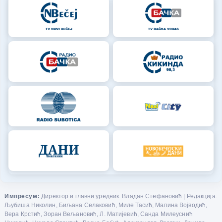
Импресум:
Директор и главни уредник: Владан Стефановић | Редакција:
Љубиша Николин, Биљана Селаковић, Миле Тасић, Малина Војводић,
Вера Крстић, Зоран Вељановић, Л. Матијевић, Санда Милеуснић