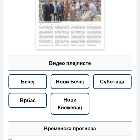
Видео плејлисте
Бечеј
Нови Бечеј
Суботица
Нови
Врбас
Кнежевац
Временска прогноза