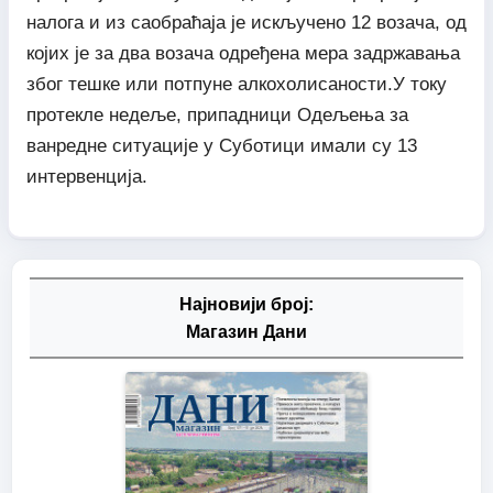
налога и из саобраћаја је искључено 12 возача, од
којих је за два возача одређена мера задржавања
због тешке или потпуне алкохолисаности.У току
протекле недеље, припадници Одељења за
ванредне ситуације у Суботици имали су 13
интервенција.
Најновији број:
Магазин Дани