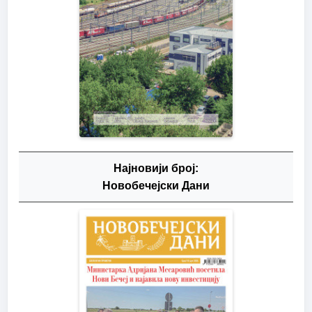
Најновији број:
Новобечејски Дани