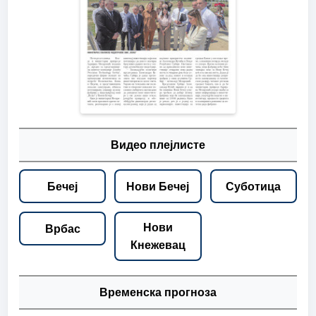
Видео плејлисте
Бечеј
Нови Бечеј
Суботица
Нови
Врбас
Кнежевац
Временска прогноза