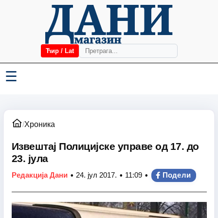
Ћир / Lat
☰
/
Хроника
Извештај Полицијске управе од 17. до
23. јула
•
•
•
Редакција Дани
24. јул 2017.
11:09
Подели