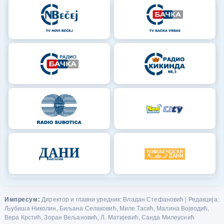
Импресум:
Директор и главни уредник: Владан Стефановић | Редакција:
Љубиша Николин, Биљана Селаковић, Миле Тасић, Малина Војводић,
Вера Крстић, Зоран Вељановић, Л. Матијевић, Санда Милеуснић