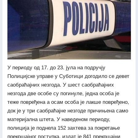
У периоду од 17. до 23. јула на подручју
Полицијске управе у Суботици догодило се девет
саобраћајних незгода. У шест саобраћајних
незгода две особе су погинуле, једна особа је
теже повређена а осам особа је лакше повређено,
док је у три саобраћајне незгоде причињена само
материјална штета. У наведеном периоду,
полиција је поднела 152 захтева за покретање
прекршајног поступка, издат је 841 прекршајни