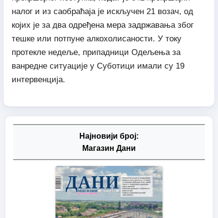
налог и из саобраћаја је искључен 21 возач, од
којих је за два одређена мера задржавања због
тешке или потпуне алкохолисаности. У току
протекле недеље, припадници Одељења за
ванредне ситуације у Суботици имали су 19
интервенција.
Најновији број:
Магазин Дани