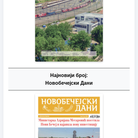
Најновији број:
Новобечејски Дани