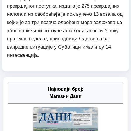
прекршајног поступка, издато је 275 прекршајних
налога и из саобраћаја је искључено 13 возача од
којих је за три возача одређена мера задржавања
због тешке или потпуне алкохолисаности.У току
протекле недеље, припадници Одељења за
ванредне ситуације у Суботици имали су 14
интервенција.
Најновији број:
Магазин Дани