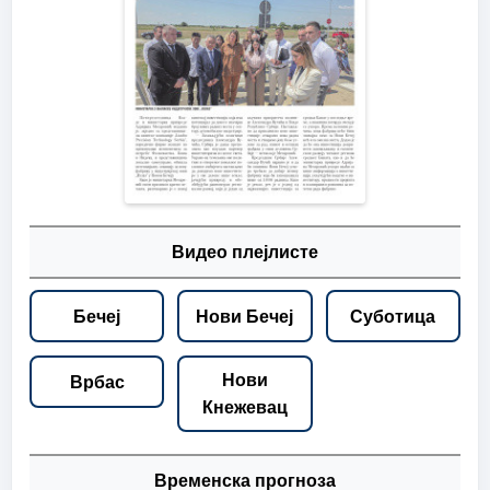
Видео плејлисте
Бечеј
Нови Бечеј
Суботица
Нови
Врбас
Кнежевац
Временска прогноза