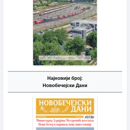
Најновији број:
Новобечејски Дани