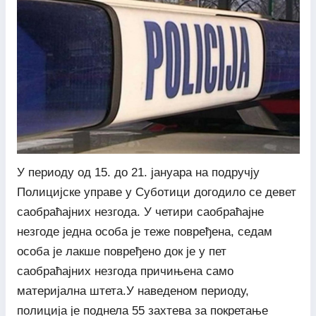
У периоду од 15. до 21. јануара на подручју
Полицијске управе у Суботици догодило се девет
саобраћајних незгода. У четири саобраћајне
незгоде једна особа је теже повређена, седам
особа је лакше повређено док је у пет
саобраћајних незгода причињена само
материјална штета.У наведеном периоду,
полиција је поднела 55 захтева за покретање