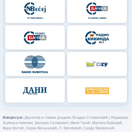
Импресум:
Директор и главни уредник: Владан Стефановић | Редакција:
Љубиша Николин, Биљана Селаковић, Миле Тасић, Малина Војводић,
Вера Крстић, Зоран Вељановић, Л. Матијевић, Санда Милеуснић