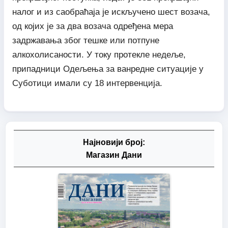
налог и из саобраћаја је искључено шест возача,
од којих је за два возача одређена мера
задржавања због тешке или потпуне
алкохолисаности. У току протекле недеље,
припадници Одељења за ванредне ситуације у
Суботици имали су 18 интервенција.
Најновији број:
Магазин Дани