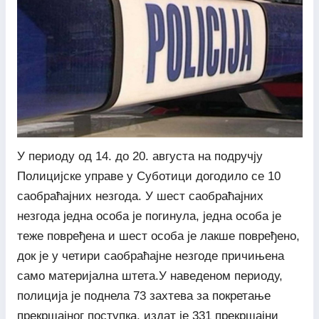
У периоду од 14. до 20. августа на подручју
Полицијске управе у Суботици догодило се 10
саобраћајних незгода. У шест саобраћајних
незгода једна особа је погинула, једна особа је
теже повређена и шест особа је лакше повређено,
док је у четири саобраћајне незгоде причињена
само материјална штета.У наведеном периоду,
полиција је поднела 73 захтева за покретање
прекршајног поступка, издат је 331 прекршајни