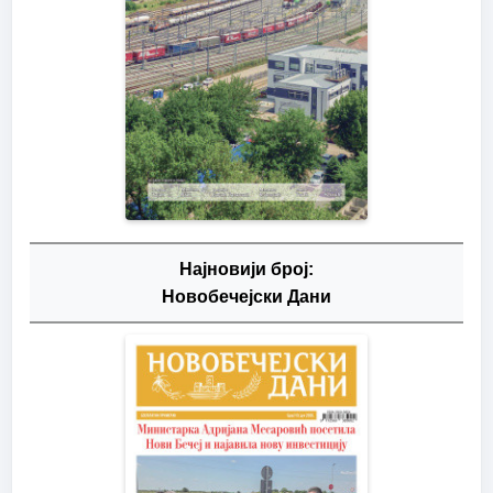
Најновији број:
Новобечејски Дани