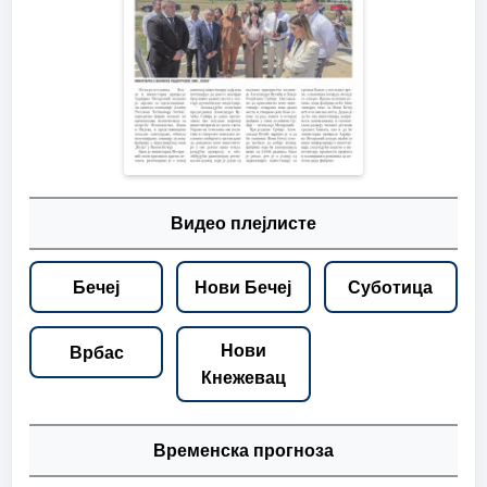
Видео плејлисте
Бечеј
Нови Бечеј
Суботица
Нови
Врбас
Кнежевац
Временска прогноза