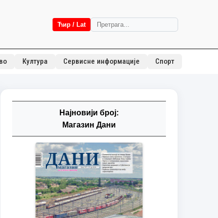
Ћир / Lat
во
Култура
Сервисне информације
Спорт
Најновији број:
Магазин Дани