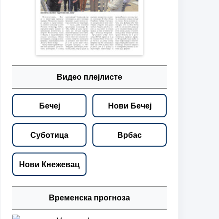
Видео плејлисте
Бечеј
Нови Бечеј
Суботица
Врбас
Нови Кнежевац
Временска прогноза