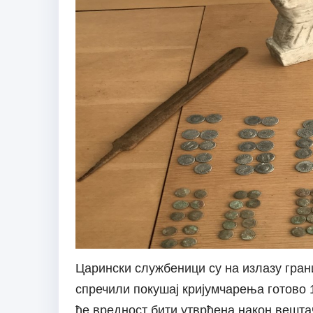
Царински службеници су на излазу гран
спречили покушај кријумчарења готово 
ће вредност бити утврђена након вештач