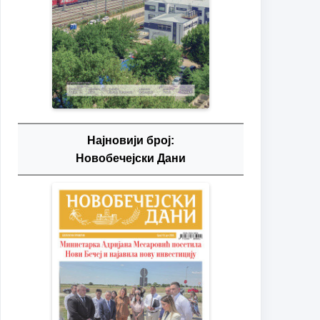
Најновији број:
Новобечејски Дани