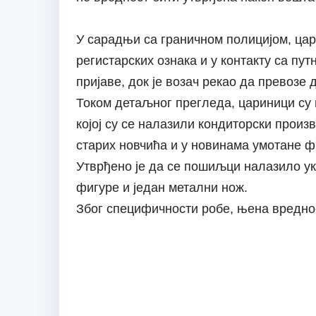
У сарадњи са граничном полицијом, цар
регистарских ознака и у контакту са пу
пријаве, док је возач рекао да превозе
Током детаљног прегледа, цариници су 
којој су се налазили кондиторски произ
старих новчића и у новинама умотане ф
Утврђено је да се пошиљци налазило ук
фигуре и један метални нож.
Због специфичности робе, њена вреднос