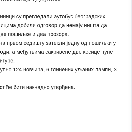
иници су прегледали аутобус београдских
тницима добили одговор да немају ништа да
 две пошиљке и два прозора.
на првом седишту затекли једну од пошиљки у
води, а међу њима сакривене две кесице пуне
игуре.
упно 124 новчића, 6 глинених уљаних лампи, 3
т ће бити накнадно утврђена.