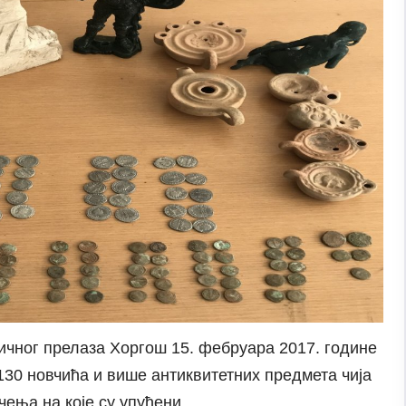
ичног прелаза Хоргош 15. фебруара 2017. године
130 новчића и више антиквитетних предмета чија
ења на које су упућени.