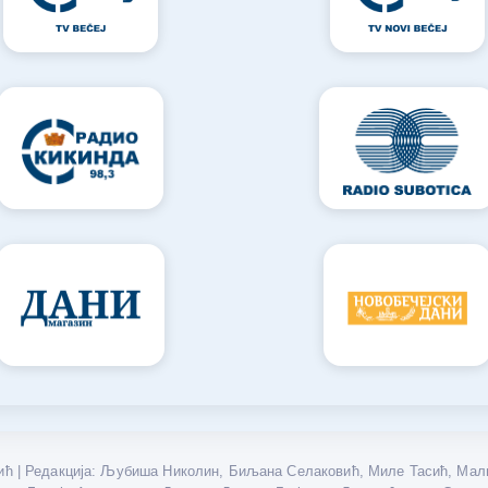
ћ | Редакција: Љубиша Николин, Биљана Селаковић, Миле Тасић, Мали