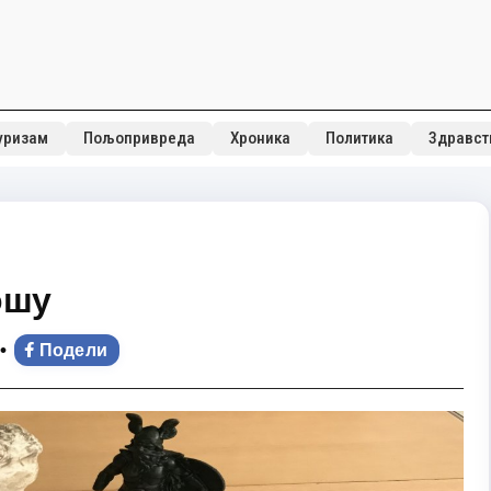
уризам
Пољопривреда
Хроника
Политика
Здравст
ошу
•
Подели