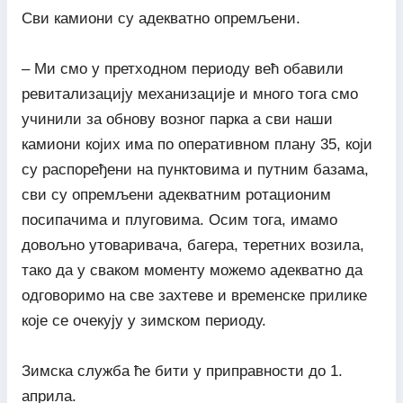
Сви камиони су адекватно опремљени.
– Ми смо у претходном периоду већ обавили
ревитализацију механизације и много тога смо
учинили за обнову возног парка а сви наши
камиони којих има по оперативном плану 35, који
су распоређени на пунктовима и путним базама,
сви су опремљени адекватним ротационим
посипачима и плуговима. Осим тога, имамо
довољно утоваривача, багера, теретних возила,
тако да у сваком моменту можемо адекватно да
одговоримо на све захтеве и временске прилике
које се очекују у зимском периоду.
Зимска служба ће бити у приправности до 1.
априла.