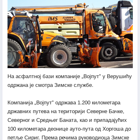
На асфалтној бази компаније „Војпут” у Верушићу
одржана је смотра Зимске службе.
Компанија „Војпут” одржава 1.200 километара
државних путева на територији Северне Бачке,
Северног и Средњег Баната, као и припадајућих
100 километара деонице ауто-пута од Хоргоша до
петље Сириг. Према речима руководиоца Зимске