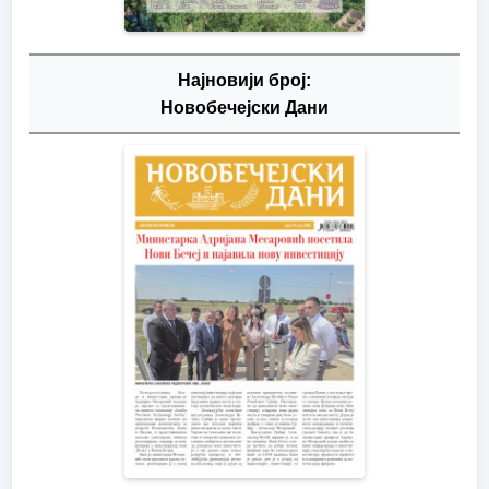
Најновији број:
Новобечејски Дани