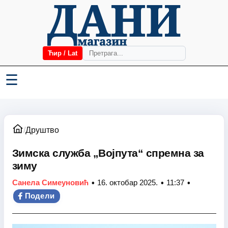
Ћир / Lat
☰
/
Друштво
Зимска служба „Војпута“ спремна за
зиму
•
•
•
Санела Симеуновић
16. октобар 2025.
11:37
Подели