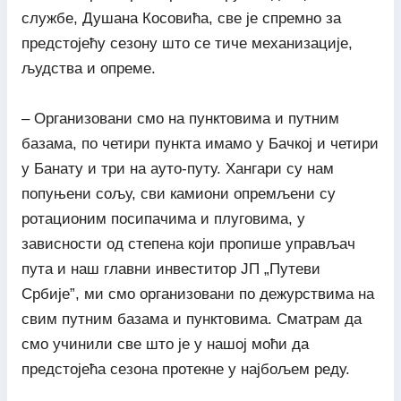
службе, Душана Косовића, све је спремно за
предстојећу сезону што се тиче механизације,
људства и опреме.
– Организовани смо на пунктовима и путним
базама, по четири пункта имамо у Бачкој и четири
у Банату и три на ауто-путу. Хангари су нам
попуњени сољу, сви камиони опремљени су
ротационим посипачима и плуговима, у
зависности од степена који пропише управљач
пута и наш главни инвеститор ЈП „Путеви
Србије”, ми смо организовани по дежурствима на
свим путним базама и пунктовима. Сматрам да
смо учинили све што је у нашој моћи да
предстојећа сезона протекне у најбољем реду.