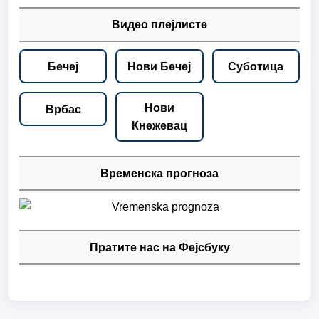
Видео плејлисте
Бечеј
Нови Бечеј
Суботица
Нови
Врбас
Кнежевац
Временска прогноза
Пратите нас на Фејсбуку