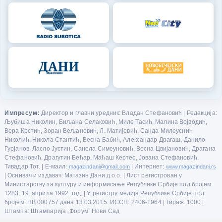
Импресум:
Директор и главни уредник: Владан Стефановић | Редакција:
Љубиша Николин, Биљана Селаковић, Миле Тасић, Малина Војводић,
Вера Крстић, Зоран Вељановић, Л. Матијевић, Санда Милеуснић
Николић, Никола Стантић, Весна Бабић, Александар Драгаш, Данило
Гурјанов, Ласло Јустин, Санела Симеуновић, Весна Цвијановић, Драгана
Стефановић, Драгутин Бећар, Маћаш Кертес, Јована Стефановић,
Тивадар Тот. | Е-маил:
magazindani@gmail.com
| Интернет:
www.magazindani.rs
| Оснивач и издавач: Магазин Дани д.о.о. | Лист регистрован у
Министарству за културу и информисање Републике Србије под бројем:
1283, 19. априла 1992. год. | У регистру медија Републике Србије под
бројем: НВ 000757 дана 13.03.2015. ИССН: 2406-1964 | Тираж: 1000 |
Штампа: Штампарија „Форум” Нови Сад