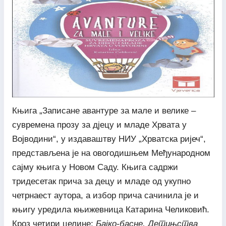
Књига „Записане авантуре за мале и велике –
сувремена прозу за дјецу и младе Хрвата у
Војводини“, у издаваштву НИУ „Хрватска ријеч“,
представљена је на овогодишњем Међународном
сајму књига у Новом Саду. Књига садржи
тридесетак прича за децу и младе од укупно
четрнаест аутора, а избор прича сачинила је и
књигу уредила књижевница Катарина Челиковић.
Кроз четири целине:
Бајко-басне, Детињства