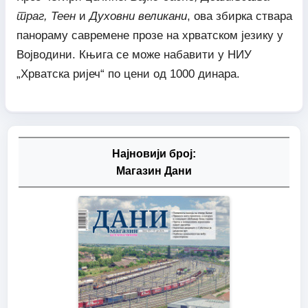
траг, Теен
и
Духовни великани
, ова збирка ствара
панораму савремене прозе на хрватском језику у
Војводини. Књига се може набавити у НИУ
„Хрватска ријеч“ по цени од 1000 динара.
Најновији број:
Магазин Дани