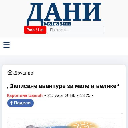
Ћир / Lat
☰
/
Друштво
„Записане авантуре за мале и велике“
•
•
•
Каролина Башић
21. март 2018.
13:25
Подели