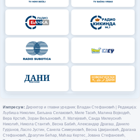
Импресум:
Директор и главни уредник: Владан Стефановић | Редакција:
Љубиша Николин, Биљана Селаковић, Миле Тасић, Малина Војводић,
Вера Крстић, Зоран Вељановић, Л. Матијевић, Санда Милеуснић
Николић, Никола Стантић, Весна Бабић, Александар Драгаш, Данило
Гурјанов, Ласло Јустин, Санела Симеуновић, Весна Цвијановић, Драгана
Стефановић, Драгутин Бећар, Маћаш Кертес, Јована Стефановић,