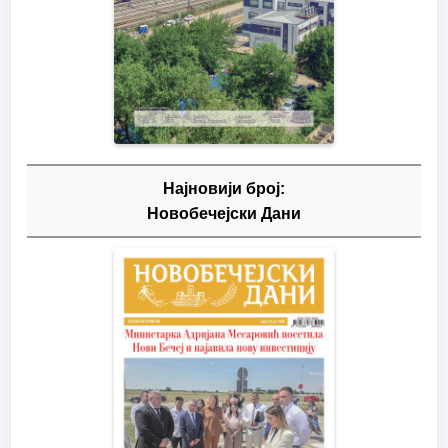
Најновији број:
Новобечејски Дани