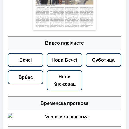
Видео плејлисте
Бечеј
Нови Бечеј
Суботица
Нови
Врбас
Кнежевац
Временска прогноза