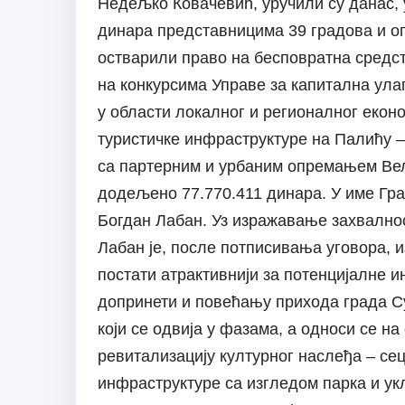
Недељко Ковачевић, уручили су данас, 
динара представницима 39 градова и опш
остварили право на бесповратна средс
на конкурсима Управе за капитална ул
у области локалног и регионалног еконо
туристичке инфраструктуре на Палићу – 
са партерним и урбаним опремањем Вел
додељено 77.770.411 динара. У име Гра
Богдан Лабан. Уз изражавање захвално
Лабан је, после потписивања уговора, и
постати атрактивнији за потенцијалне 
допринети и повећању прихода града Суб
који се одвија у фазама, а односи се н
ревитализацију културног наслеђа – сец
инфраструктуре са изгледом парка и ук