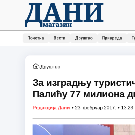
Почетна
Вести
Друштво
Привреда
Т
/
Друштво
За изградњу туристи
Палићу 77 милиона д
•
•
Редакција Дани
23. фебруар 2017.
13:23