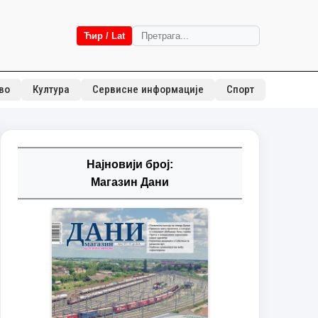
Ћир / Lat
во
Култура
Сервисне информације
Спорт
Најновији број:
Магазин Дани