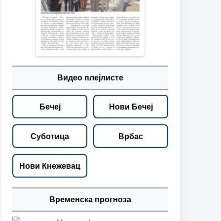
Видео плејлисте
Бечеј
Нови Бечеј
Суботица
Врбас
Нови Кнежевац
Временска прогноза