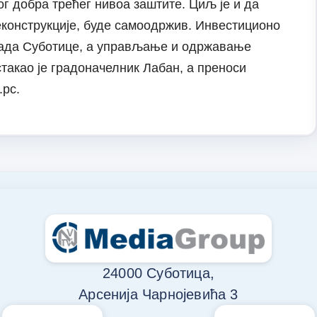
г добра трећег нивоа заштите. Циљ је и да
реконструкције, буде самоодржив. Инвестиционо
рада Суботице, а управљање и одржавање
стакао је градоначелник Лабан, а преноси
.рс.
24000 Суботица,
Арсенија Чарнојевића 3