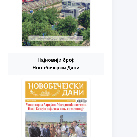
Најновији број:
Новобечејски Дани