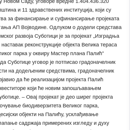
у Новом Саду, уговоре вредне 1.404.436.320
тина и 11 здравствених институција, који су
тва за финансирање и суфинансирање пројеката
агања АП Војводине. Одлуком о додели средстава
мског развоја Суботици је за пројекат „Изградња
наставак реконструкције објекта Велика тераса
иког парка у оквиру Мастер плана Палић”
да Суботице уговор је потписао градоначелник
сти на додељеним средствима, градоначелник
зјавио да ће реализацијом пројекта Палић
инвеститоре који ће новим запошљавањем
отице. – Овај пројекат је део ширег пројекта
а очување биодиверзитета Великог парка,
есијски објекти на Палићу, усклађивање
лапање садржаја примерених изгледу и духу