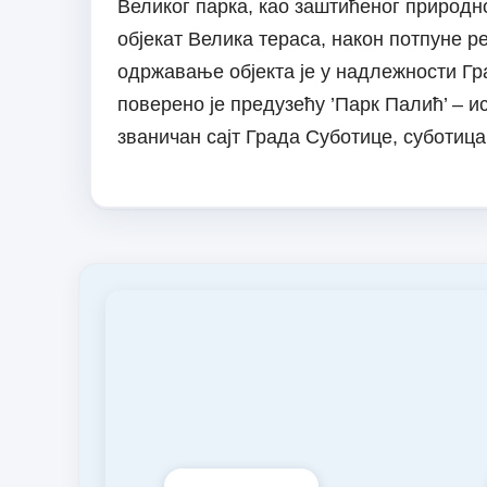
Великог парка, као заштићеног природно
објекат Велика тераса, након потпуне 
одржавање објекта је у надлежности Г
поверено је предузећу ’Парк Палић’ – и
званичан сајт Града Суботице, суботица