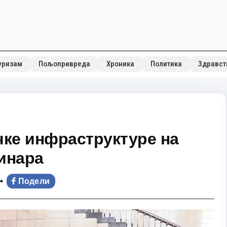
уризам
Пољопривреда
Хроника
Политика
Здравст
чке инфраструктуре на
инара
•
Подели