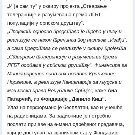
„И ја сам ту“ у оквиру пројекта „Стварање
толеранције и разумевања према ЛГБТ
популацији у српском друштву“.
„Пројекат односно представа је трећа у низу и
реализује се након тренинга под називом „Изађи“,
а сама представа се реализује у оквиру пројекта
„Стварање толеранције и разумевања према
ЛГБТ особама у српском друштву“. Финансира га
Министарство спољних послова Краљевине
Норвешке, а реализује Канцеларија за људска и
мањинска права Републике Србије“,
каже
Ана
Патарчић,
из
Фондације „Данило Киш“.
Улаз на перформанс је бесплатан, као и учешће
на радионицама. За радионице је потребно
послати пријаве на е-маил одређеног предавача,
који је доступан на званичном сајту Фондације