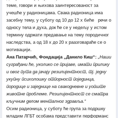
теме, говори и њихова заинтересованост за
учешће у радионицама. Свака радионица има
засебну тему, у суботу од 10 до 12 х биће речи о
односу тела и духа, док ће се у недељу у истом
термину одржати предавање на тему породичног
наследства, а од 18 х до 20 х раазговараће се о
мотивацији.
Ана Патарчић, Фондација „Данило Киш“:
„Наши
суграђани ће, уколико се пријаве, имати прилику
и овог пута да јачају резилијентност, тј. једну
укупну психолошку отпорност појединца,
породице и заједнице на свакодневне и уопште
животне проблеме. Резилијентност се сматра
кључним делом менталног здравља.“
Осим радионица, у суботу ће група за подршку
младим ЛГБТ особама представити перформанс