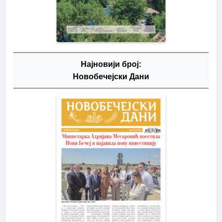
Најновији број:
Новобечејски Дани