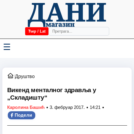
Ћир / Lat
☰
/
Друштво
Викенд менталног здравља у
„Складишту“
•
•
•
Каролина Башић
3. фебруар 2017.
14:21
Подели