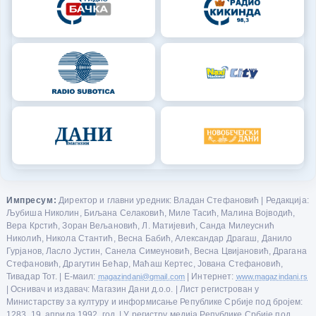
Импресум:
Директор и главни уредник: Владан Стефановић | Редакција:
Љубиша Николин, Биљана Селаковић, Миле Тасић, Малина Војводић,
Вера Крстић, Зоран Вељановић, Л. Матијевић, Санда Милеуснић
Николић, Никола Стантић, Весна Бабић, Александар Драгаш, Данило
Гурјанов, Ласло Јустин, Санела Симеуновић, Весна Цвијановић, Драгана
Стефановић, Драгутин Бећар, Маћаш Кертес, Јована Стефановић,
Тивадар Тот. | Е-маил:
magazindani@gmail.com
| Интернет:
www.magazindani.rs
| Оснивач и издавач: Магазин Дани д.о.о. | Лист регистрован у
Министарству за културу и информисање Републике Србије под бројем:
1283, 19. априла 1992. год. | У регистру медија Републике Србије под