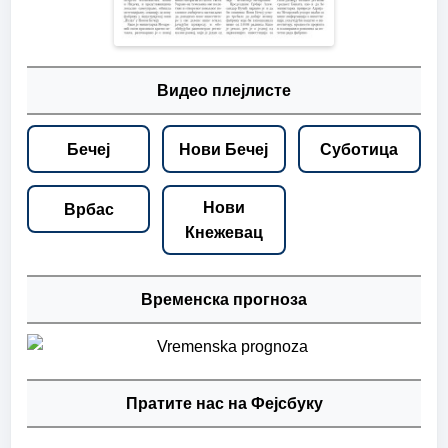
Видео плејлисте
Бечеј
Нови Бечеј
Суботица
Нови
Врбас
Кнежевац
Временска прогноза
Пратите нас на Фејсбуку