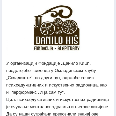
У организацији Фондације „Данило Киш“,
предстојећег викенда у Омладинском клубу
„Складиште“, по други пут, одржаће се низ
психоедукативних и искуствених радионица, као
и перформанс „И ја сам ту“.
Циљ психоедукативних и искуствених радионица
је очување менталног здравља и његове хигијене.
Да су наши суграђани препознали значај ове