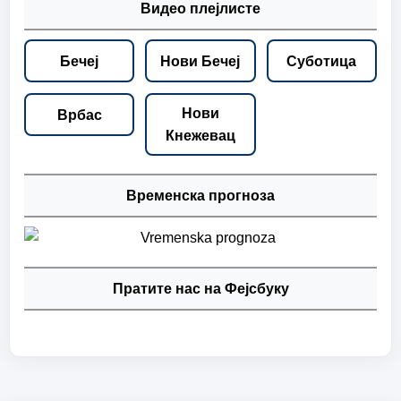
Видео плејлисте
Бечеј
Нови Бечеј
Суботица
Нови
Врбас
Кнежевац
Временска прогноза
Пратите нас на Фејсбуку