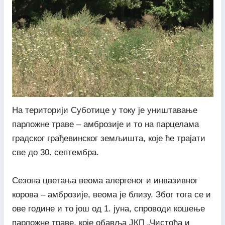
На територији Суботице у току је уништавање
парложне траве – амброзије и то на парцелама
градског грађевинског земљишта, које ће трајати
све до 30. септембра.
Сезона цветања веома алергеног и инвазивног
корова – амброзије, веома је близу. Због тога се и
ове године и то још од 1. јуна, спроводи кошење
парложне траве, које обавља ЈКП „Чистоћа и