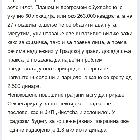
зеленило“. Планом и програмом обухваћено је
укупно 60 локација, или око 263.000 квадрата, а на
27 локација кошење ће се обавити два пута.
Међутим, уништавање ове инвазивне биљке важи
како за физичка, тако и за правна лица, а према
речима надлежних у Градској управи, досадашња
пракса је показала да највећи проблем
представљају пољопривредне површине,
напуштени салаши и парцеле, а казне се крећу од
2.500 динара.
Непокошене површине грађани могу да пријаве
Секретаријату за инспекцијско – надзорне
послове, као и ЈКП „Чистоћа и зеленило“. У
градском буџету за кошење јавних површина ове
године издвојено је 1,3 милиона динара.