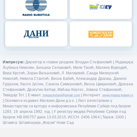
Импресум:
Директор и главни уредник: Владан Стефановић | Редакција:
Љубиша Николин, Биљана Селаковић, Миле Тасић, Малина Војводић,
Вера Крстић, Зоран Вељановић, Л. Матијевић, Санда Милеуснић
Николић, Никола Стантић, Весна Бабић, Александар Драгаш, Данило
Гурјанов, Ласло Јустин, Санела Симеуновић, Весна Цвијановић, Драгана
Стефановић, Драгутин Бећар, Маћаш Кертес, Јована Стефановић,
Тивадар Тот. | Е-маил:
magazindani@gmail.com
| Интернет:
www.magazindani.rs
| Оснивач и издавач: Магазин Дани д.о.о. | Лист регистрован у
Министарству за културу и информисање Републике Србије под бројем:
1283, 19. априла 1992. год. | У регистру медија Републике Србије под
бројем: НВ 000757 дана 13.03.2015. ИССН: 2406-1964 | Тираж: 1000 |
Штампа: Штампарија „Форум” Нови Сад