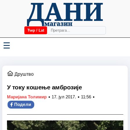
Ћир / Lat
☰
/
Друштво
У току кошење амброзије
•
•
•
Маријана Толимир
17. јул 2017.
11:56
Подели