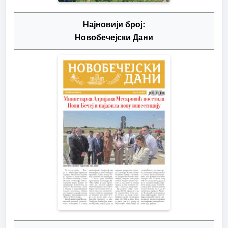
Најновији број:
Новобечејски Дани