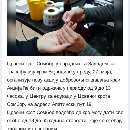
Црвени крст Сомбор у сарадњи са Заводом за
трансфузију крви Војводине у среду, 27. маја,
организује нову акцију добровољног давања крви.
Акција ће бити одржана у периоду од 9 до 13
часова, у Центру за едукацију Црвеног крста
Сомбор, на адреси Апатински пут 19.
Црвени крст Сомбор подсећа да крв могу дати све
особе од 18 до 65 година старости, које се осећају
здравим и способним.