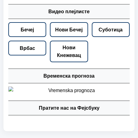
Видео плејлисте
Бечеј
Нови Бечеј
Суботица
Нови
Врбас
Кнежевац
Временска прогноза
Пратите нас на Фејсбуку