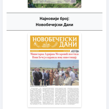
Најновији број:
Новобечејски Дани