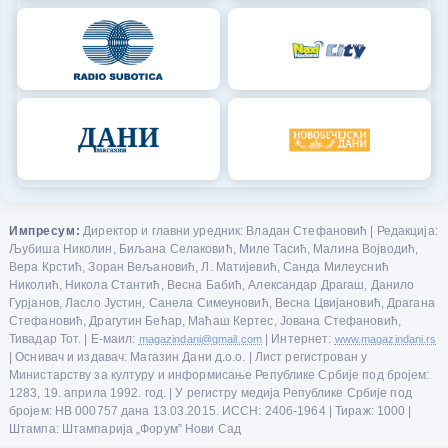
Импресум:
Директор и главни уредник: Владан Стефановић | Редакција:
Љубиша Николин, Биљана Селаковић, Миле Тасић, Малина Војводић,
Вера Крстић, Зоран Вељановић, Л. Матијевић, Санда Милеуснић
Николић, Никола Стантић, Весна Бабић, Александар Драгаш, Данило
Гурјанов, Ласло Јустин, Санела Симеуновић, Весна Цвијановић, Драгана
Стефановић, Драгутин Бећар, Маћаш Кертес, Јована Стефановић,
Тивадар Тот. | Е-маил:
magazindani@gmail.com
| Интернет:
www.magazindani.rs
| Оснивач и издавач: Магазин Дани д.о.о. | Лист регистрован у
Министарству за културу и информисање Републике Србије под бројем:
1283, 19. априла 1992. год. | У регистру медија Републике Србије под
бројем: НВ 000757 дана 13.03.2015. ИССН: 2406-1964 | Тираж: 1000 |
Штампа: Штампарија „Форум” Нови Сад