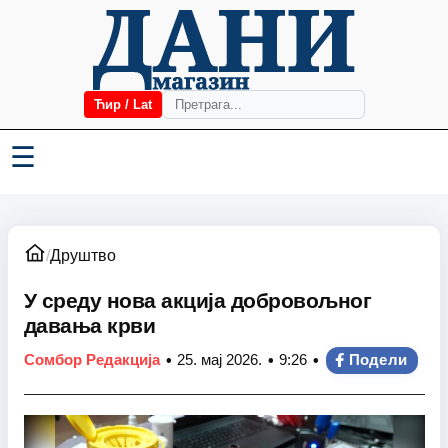
Ћир / Lat
☰
/
Друштво
У среду нова акција добровољног
давања крви
•
•
•
Сомбор Редакција
25. мај 2026.
9:26
Подели