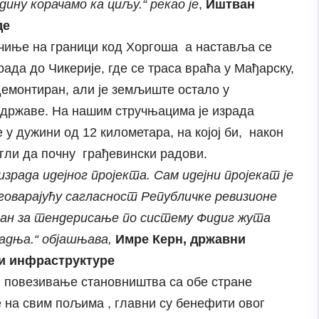
дину корачамо ка циљу.“ рекао је
,
Иштван
де
очиње на граници код Хоргоша а наставља се
ада до Чикерије, где се траса враћа у Мађарску,
 демонтиран, али је земљиште остало у
државе. На нашим стручњацима је израда
 у дужини од 12 километара, на којој би, након
гли да почну грађевински радови.
зрада идејног пројекта. Сам идејни пројекат је
дговарајућу сагласност Републичке ревизионе
годан за тендерисање по систему Фидиг жута
адња.“ објашњава,
Имре Керн, државни
 и инфраструктуре
 повезивање становништва са обе стране
 на свим пољима , главни су бенефити овог