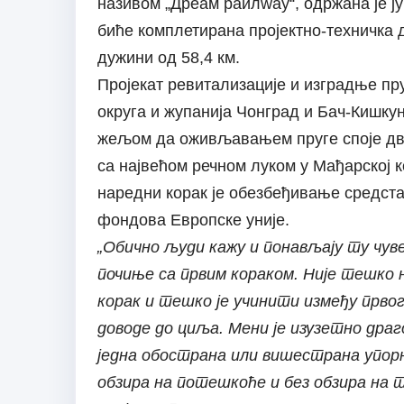
називом „Дреам раилwаy“, одржана је ј
биће комплетирана пројектно-техничка 
дужини од 58,4 км.
Пројекат ревитализације и изградње пр
округа и жупанија Чонград и Бач-Кишкун
жељом да оживљавањем пруге споје два
са највећом речном луком у Мађарској к
наредни корак је обезбеђивање средста
фондова Европске уније.
„Обично људи кажу и понављају ту чуве
почиње са првим кораком. Није тешко 
корак и тешко је учинити између првог
доводе до циља. Мени је изузетно дра
једна обострана или вишестрана упорн
обзира на потешкоће и без обзира на т