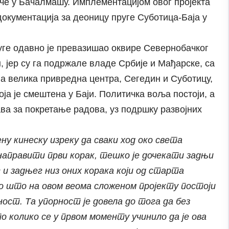
уче у Бачалмашу. Имплементацијом овог пројекта
документација за деоницу пруге Суботица-Баја у
уге одавно је превазишао оквире Севернобачког
, јер су га подржале владе Србије и Мађарске, са
 велика привредна центра, Сегедин и Суботицу,
оја је смештена у Баји. Политичка воља постоји, а
ва за покретање радова, уз подршку развојних
ну кинеску изреку да сваки ход око света
направити први корак, тешко је дочекати задњи
 и задњег низ оних корака који од старта
го што на овом веома сложеном пројекту постоји
ост. Та упорност је довела до тога да без
о колико се у првом моменту учинило да је ова