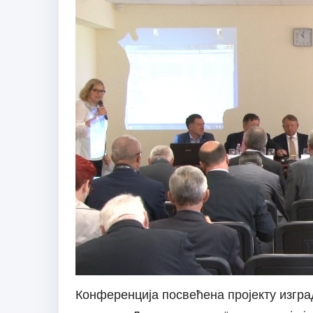
Конференција посвећена пројекту изгр