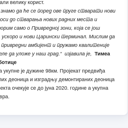
мали велику корист.
знамо да ће се поред ове пруге стварати нови
оси до стварања нових радних места и
рим само о Привредној зони, која се још
 ускоро и нови Царински терминал. Мислим да
 привредни амбијент и пружамо квалитеније
е да уложе у наш град.“ изјавила је,
Тимеа
ботице
укупне је дужине 98км. Пројекат предвиђа
ећих деоница и изградњу демонтираних деоница
екта очекује се до јуна 2020. године а укупна
вра.