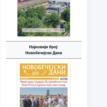
Најновији број:
Новобечејски Дани