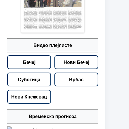
Видео плејлисте
Бечеј
Нови Бечеј
Суботица
Врбас
Нови Кнежевац
Временска прогноза