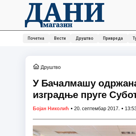
Почетна
Вести
Друштво
Привреда
Т
/
Друштво
У Бачалмашу одржана
изградње пруге Субо
•
•
Бојан Николић
20. септембар 2017.
13:5