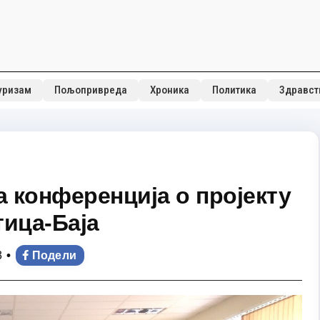
уризам
Пољопривреда
Хроника
Политика
Здравст
 конференција о пројекту
тица-Баја
•
3
Подели