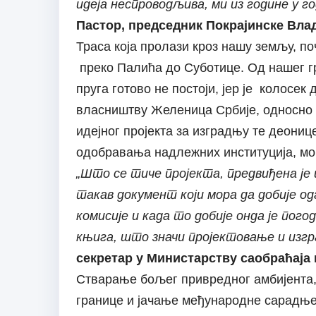
идеја неспроводљива, ми из године у го
Пастор, председник Покрајинске Вла
Траса која пролази кроз нашу земљу, п
преко Палића до Суботице. Од нашег гр
пруга готово не постоји, јер је колосек
власништву Желеница Србије, односно 
идејног пројекта за изградњу те деонице
одобравања надлежних институција, мо
„Што се тиче пројекта, предвиђена је и
такав документ који мора да добије о
комисије и када то добије онда је по
књига, што значи пројектовање и изгр
секретар у Министарству саобраћаја
Стварање бољег привредног амбијента,
границе и јачање међународне сарадње