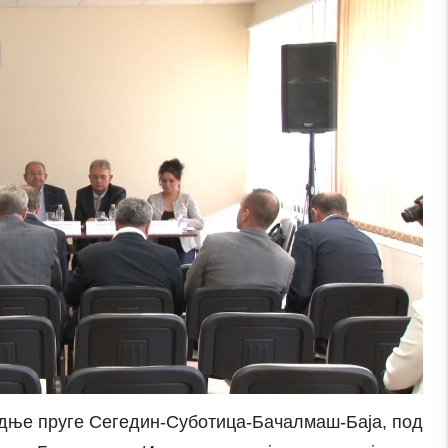
адње пруге Сегедин-Суботица-Бачалмаш-Баја, под