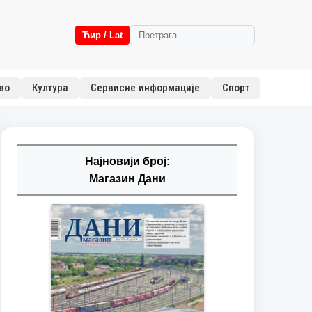
Ћир / Lat
во
Култура
Сервисне информације
Спорт
Најновији број:
Магазин Дани