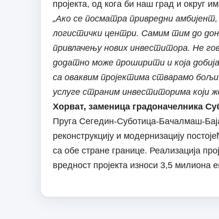
пројекта, од кога би наш град и округ и
„Ако се посматра привредни амбијент, 
логистички центри. Самим тим до дон
привлачењу нових инвеститора. Не гово
додатно може проширити и која добија
са оваквим пројектима стварамо бољи
услуге страним инвеститорима који жел
Хорват, заменица градоначелника Су
Пруга Сегедин-Суботица-Бачалмаш-Баја 
реконструкцију и модернизацију постој
са обе стране границе. Реализација прој
вредност пројекта износи 3,5 милиона е