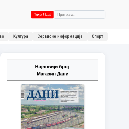
Ћир / Lat
во
Култура
Сервисне информације
Спорт
Најновији број:
Магазин Дани