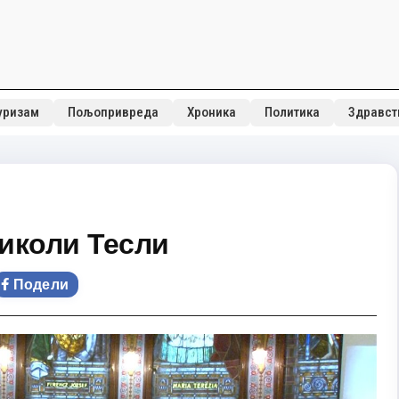
уризам
Пољопривреда
Хроника
Политика
Здравст
иколи Тесли
Подели