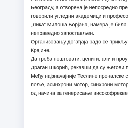
Београду, а отворена је непосредно пре
говорили угледни академици и профес
„Лика“ Милоша Борјана, намера је била 
неправедно запостављен.
Организовању догађаја радо се прикључ
Крајине.
Да треба поштовати, ценити, али и про
Драган Шкорић, рекавши да су његови 
Међу најзначајније Теслине проналске 
поље, асинхрони мотор, синхрони мотор
од начина за генерисање високофреквен