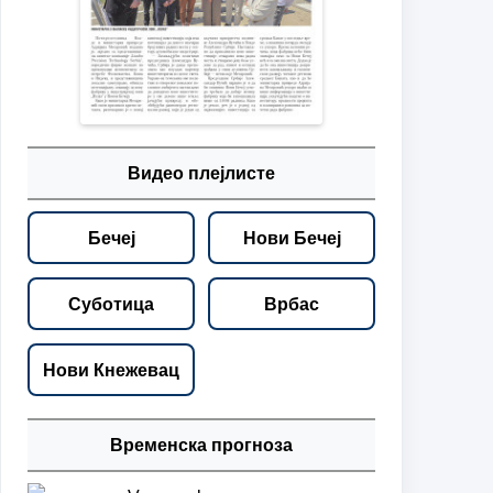
Видео плејлисте
Бечеј
Нови Бечеј
Суботица
Врбас
Нови Кнежевац
Временска прогноза