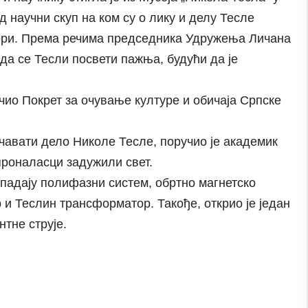
д научни скуп на ком су о лику и делу Тесле
ори. Према речима председника Удружења Личана
да се Тесли посвети пажња, будући да је
ио Покрет за очување културе и обичаја Српске
учавати дело Николе Тесле, поручио је академик
проналасци задужили свет.
спадају полифазни систем, обртно магнетско
 и Теслин трансформатор. Такође, открио је један
тне струје.