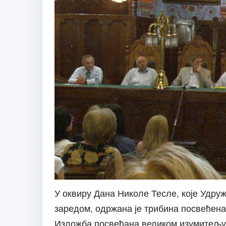
У оквиру Дана Николе Тесле, које Удруж
заредом, одржана је трибина посвећена
Изложба посвећана великом изумитељу и