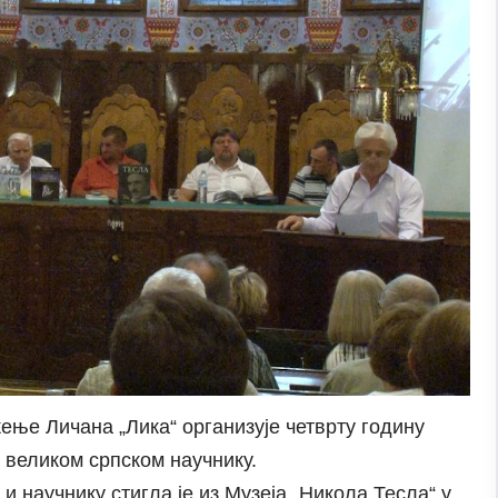
ење Личана „Лика“ организује четврту годину
 великом српском научнику.
 научнику стигла је из Музеја „Никола Тесла“ у