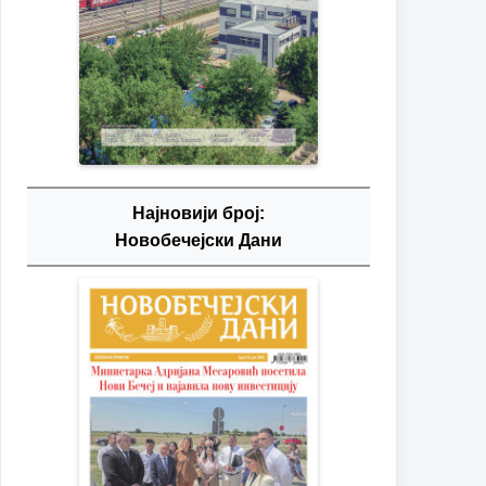
Најновији број:
Новобечејски Дани