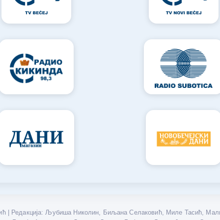
ћ | Редакција: Љубиша Николин, Биљана Селаковић, Миле Тасић, Мали