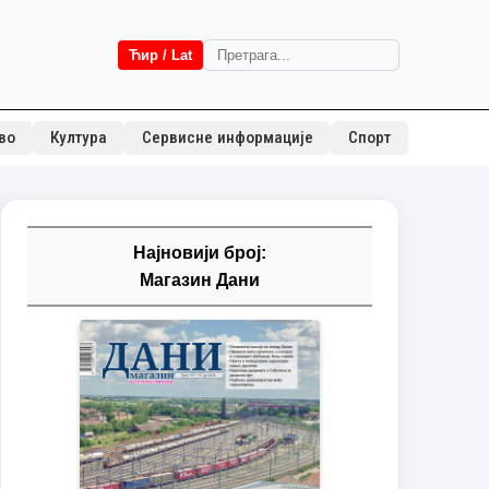
Ћир / Lat
во
Култура
Сервисне информације
Спорт
Најновији број:
Магазин Дани