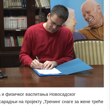
а и физичког васпитања Новосадског
сарадњи на пројекту „Тренинг снаге за жене треће