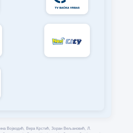
на Војводић, Вера Крстић, Зоран Вељановић, Л.