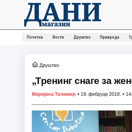
Почетна
Вести
Друштво
Привреда
Т
/
Друштво
„Тренинг снаге за же
•
•
Маријана Толимир
19. фебруар 2018.
14