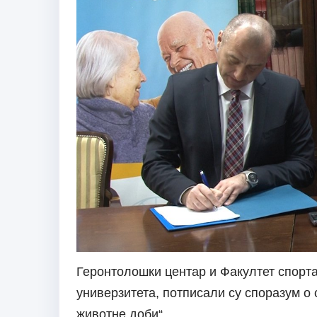
Геронтолошки центар и Факултет спорт
универзитета, потписали су споразум о 
животне доби“.