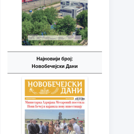
Најновији број:
Новобечејски Дани