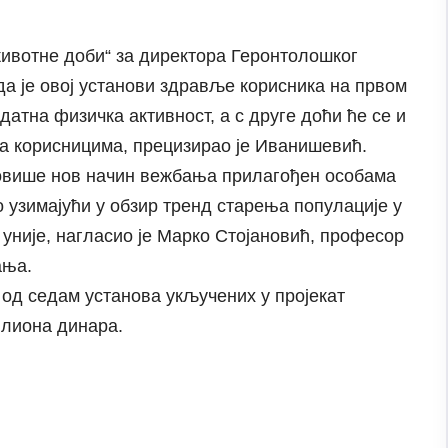
животне доби“ за директора Геронтолошког
да је овој установи здравље корисника на првом
датна физичка активност, а с друге доћи ће се и
са корисницима, прецизирао је Иванишевић.
мовише нов начин вежбања прилагођен особама
 узимајући у обзир тренд старења популације у
уније, нагласио је Марко Стојановић, професор
ања.
 од седам установа укључених у пројекат
илиона динара.