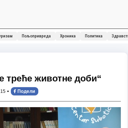
уризам
Пољопривреда
Хроника
Политика
Здравст
не треће животне доби“
•
:15
Подели