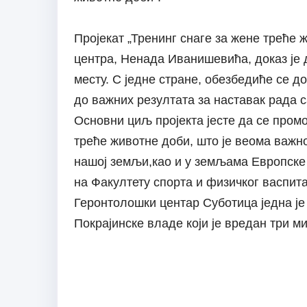
Пројекат „Тренинг снаге за жене треће 
центра, Ненада Иванишевића, доказ је 
месту. С једне стране, обезбедиће се до
до важних резултата за наставак рада 
Основни циљ пројекта јесте да се про
треће животне доби, што је веома важно
нашој земљи,као и у земљама Европске 
на Факултету спорта и физичког васпит
Геронтолошки центар Суботица једна је
Покрајинске владе који је вредан три м