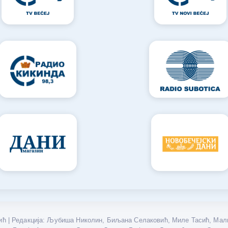
ћ | Редакција: Љубиша Николин, Биљана Селаковић, Миле Тасић, Мали