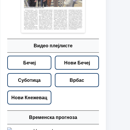
Видео плејлисте
Бечеј
Нови Бечеј
Суботица
Врбас
Нови Кнежевац
Временска прогноза