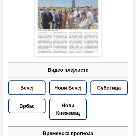
Видео плејлисте
Бечеј
Нови Бечеј
Суботица
Нови
Врбас
Кнежевац
Временска прогноза