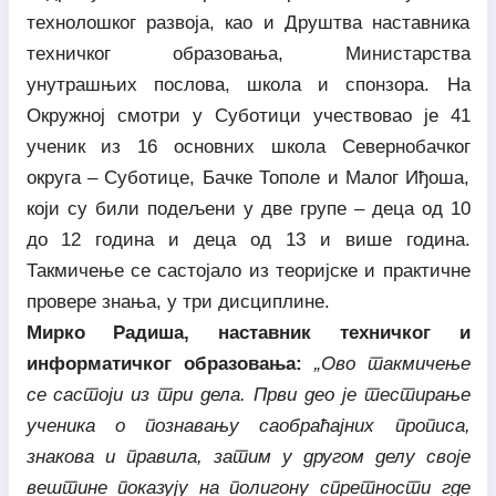
технолошког развоја, као и Друштва наставника
техничког образовања, Министарства
унутрашњих послова, школа и спонзора. На
Окружној смотри у Суботици учествовао је 41
ученик из 16 основних школа Севернобачког
округа – Суботице, Бачке Тополе и Малог Иђоша,
који су били подељени у две групе – деца од 10
до 12 година и деца од 13 и више година.
Такмичење се састојало из теоријске и практичне
провере знања, у три дисциплине.
Мирко Радиша, наставник техничког и
информатичког образовања:
„Ово такмичење
се састоји из три дела. Први део је тестирање
ученика о познавању саобраћајних прописа,
знакова и правила, затим у другом делу своје
вештине показују на полигону спретности где