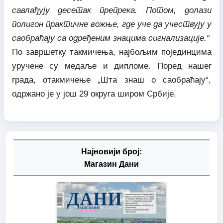
савлађују десетак препрека. Потом, долази
полигон практичне вожње, где уче да учествују у
саобраћају са одређеним знацима сигнализације.“
По завршетку такмичења, најбољим појединцима
уручене су медаље и дипломе. Поред нашег
града, отакмичење „Шта знаш о саобраћају“,
одржано је у још 29 округа широм Србије.
Најновији број:
Магазин Дани