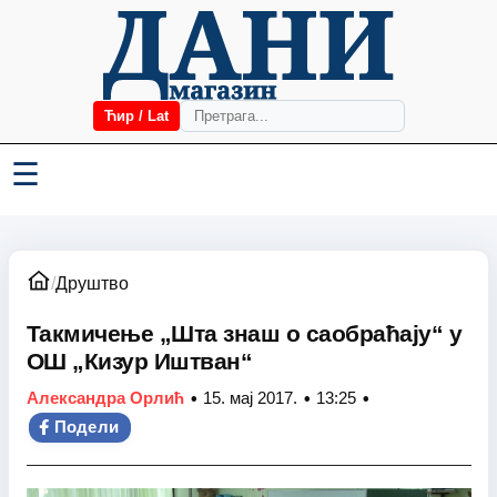
Ћир / Lat
☰
/
Друштво
Такмичење „Шта знаш о саобраћају“ у
ОШ „Кизур Иштван“
•
•
•
Александра Орлић
15. мај 2017.
13:25
Подели