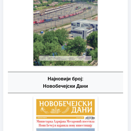
Најновији број:
Новобечејски Дани