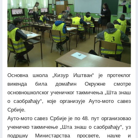
Основна школа „Кизур Иштван“ је протеклог
викенда била домаћин Окружне смотре
основношколског ученичког такмичења „Шта знаш
о саобраћају“, које организује Ауто-мото савез
Србије.
Ауто-мото савез Србије је по 48. пут организовао
ученичко такмичење „Шта знаш о саобраћају“, уз
подршку Министарства просвете, науке и