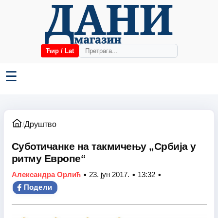
Ћир / Lat
☰
/
Друштво
Суботичанке на такмичењу „Србија у
ритму Европе“
•
•
•
Александра Орлић
23. јун 2017.
13:32
Подели