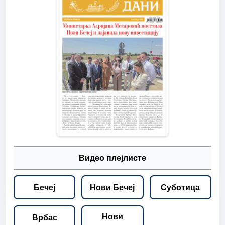
Видео плејлисте
Бечеј
Нови Бечеј
Суботица
Нови
Врбас