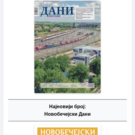
Најновији број:
Новобечејски Дани