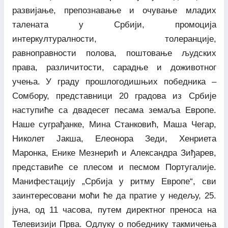
развијање, препознавање и очување младих
талената у Србији, промоција
интеркултуралности, толеранције,
равноправности полова, поштовање људских
права, различитости, сарадње и доживотног
учења. У граду прошлогодишњих победника –
Сомбору, представници 20 градова из Србије
наступиће са двадесет песама земаља Европе.
Наше суграђанке, Мина Станковић, Маша Чегар,
Николет Јакша, Елеонора Зеди, Хенриета
Маронка, Енике Мезнерић и Александра Зиђарев,
представиће се плесом и песмом Португалије.
Манифестацију „Србија у ритму Европе“, сви
заинтересовани моћи ће да пратие у недељу, 25.
јуна, од 11 часова, путем директног преноса на
Телевизији Прва. Одлуку о победнику такмичења