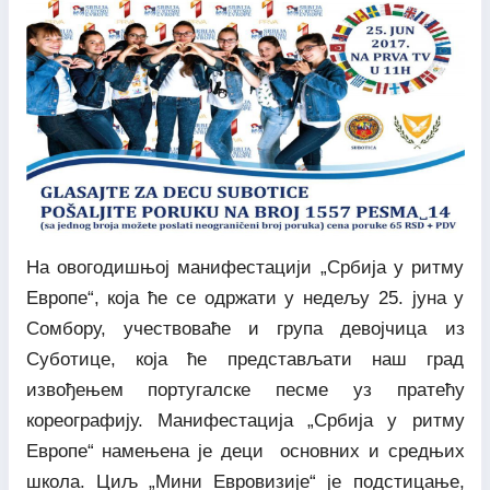
На овогодишњој манифестацији „Србија у ритму
Европе“, која ће се одржати у недељу 25. јуна у
Сомбору, учествоваће и група девојчица из
Суботице, која ће представљати наш град
извођењем португалске песме уз пратећу
кореографију. Манифестација „Србија у ритму
Европе“ намењена је деци основних и средњих
школа. Циљ „Мини Евровизије“ је подстицање,