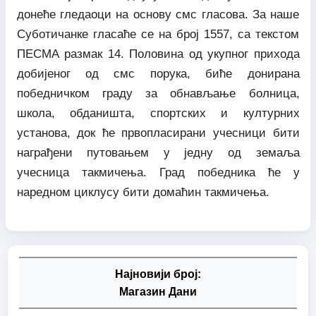
донеће гледаоци на основу смс гласова. За наше
Суботичанке гласаће се на број 1557, са текстом
ПЕСМА размак 14. Половина од укупног прихода
добијеног од смс порука, биће донирана
победничком граду за обнављање болница,
школа, обданишта, спортских и културних
установа, док ће првопласирани учесници бити
награђени путовањем у једну од земаља
учесница такмичења. Град победника ће у
наредном циклусу бити домаћин такмичења.
Најновији број:
Магазин Дани