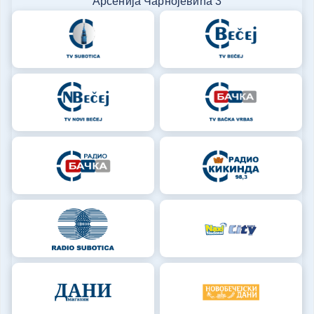
Арсенија Чарнојевића 3