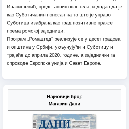
Иванишевић, представник овог тела, и додао да је
као Суботичанин поносан на то што је управо
Суботица изабрана као град позитивне праксе
према ромској заједници.
Програм „Ромацтед“ реализује се у десет градова
и општина у Србији, укључујући и Суботицу и
трајаће до априла 2020. године, а заједнички га
спроводе Европска унија и Савет Европе.
Најновији број:
Магазин Дани