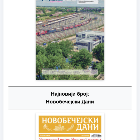
Најновији број:
Новобечејски Дани