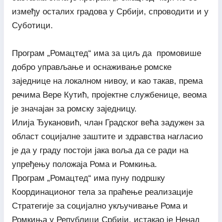
између осталих градова у Србији, спроводити и у
Суботици.
Програм „Ромацтед“ има за циљ да промовише
добро управљање и оснаживање ромске
заједнице на локалном нивоу, и као такав, према
речима Вере Кутић, пројектне службенице, веома
је значајан за ромску заједницу.
Илија Ђукановић, члан Градског већа задужен за
област социјалне заштите и здравства нагласио
је да у граду постоји јака воља да се ради на
упређењу положаја Рома и Ромкиња.
Програм „Ромацтед“ има пуну подршку
Координационог тела за праћење реализације
Стратегије за социјално укључивање Рома и
Ромкиња у Републици Србији, истакао је Ненад