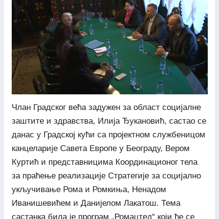
Члан Градског већа задужен за област социјалне
заштите и здравства, Илија Ђукановић, састао се
данас у Градској кући са пројектном службеницом
канцеларије Савета Европе у Београду, Вером
Куртић и представницима Координационог тела
за праћење реализације Стратегије за социјално
укључивање Рома и Ромкиња, Ненадом
Иванишевићем и Данијелом Лакатош. Тема
састанка била је програм „Ромацтед“ који ће се