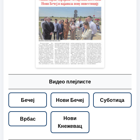
Видео плејлисте
Бечеј
Нови Бечеј
Суботица
Нови
Врбас
Кнежевац