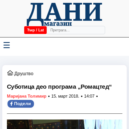
Ћир / Lat
☰
/
Друштво
Суботица део програма „Ромацтед“
•
•
•
Маријана Толимир
15. март 2018.
14:07
Подели