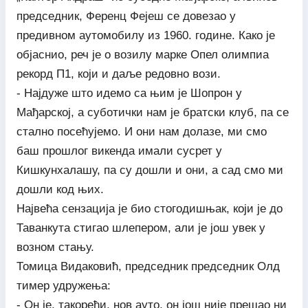
председник, Ференц Фејеш се довезао у
предивном аутомобилу из 1960. године. Како је
објаснио, реч је о возилу марке Опел олимпиа
рекорд П1, који и даље редовно вози.
- Најдуже што идемо са њим је Шопрон у
Мађарској, а суботички нам је братски клуб, па се
стално посећујемо. И они нам долазе, ми смо
баш прошлог викенда имали сусрет у
Кишкунхалашу, па су дошли и они, а сад смо ми
дошли код њих.
Највећа сензација је био стогодишњак, који је до
Таванкута стигао шлепером, али је још увек у
возном стању.
Томица Видаковић, председник председник Олд
тимер удружења:
- Он је, такорећи, нов ауто, он још није прешао ни