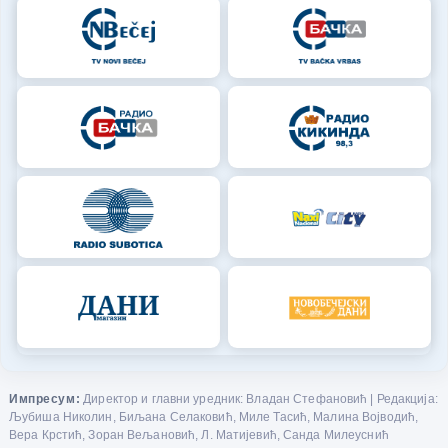
Импресум:
Директор и главни уредник: Владан Стефановић | Редакција:
Љубиша Николин, Биљана Селаковић, Миле Тасић, Малина Војводић,
Вера Крстић, Зоран Вељановић, Л. Матијевић, Санда Милеуснић