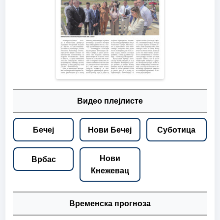
Видео плејлисте
Бечеј
Нови Бечеј
Суботица
Нови
Врбас
Кнежевац
Временска прогноза