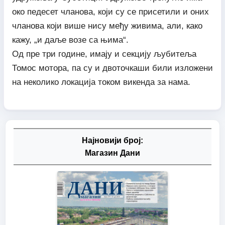
око педесет чланова, који су се присетили и оних
чланова који више нису међу живима, али, како
кажу, „и даље возе са њима“.
Од пре три године, имају и секцију љубитеља
Томос мотора, па су и двоточкаши били изложени
на неколико локација током викенда за нама.
Најновији број:
Магазин Дани