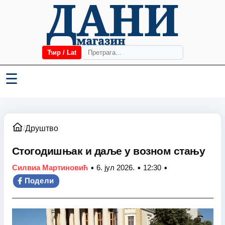
Ћир / Lat
☰
/
Друштво
Стогодишњак и даље у возном стању
•
•
•
Силвиа Мартиновић
6. јул 2026.
12:30
Подели