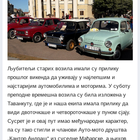
Љубитељи старих возила имали су прилику
прошлог викенда да уживају у најлепшим и
најстаријим аутомобилима и моторима. У суботу
преподне времешна возила су била изложена у
Таванкуту, где је и наша екипа имала прилику да
види двоточкаше и четвороточкаше у пуном сјају.
Сусрет је и овај пут имао међународни карактер,
па су тако стигли и чланови Ауто-мото друштва
„Кантор Андраш“ из суседне Мађарске, а њихов