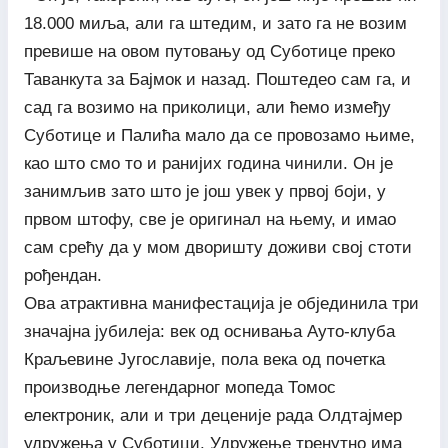
18.000 миља, али га штедим, и зато га не возим
превише на овом путовању од Суботице преко
Таванкута за Бајмок и назад. Поштедео сам га, и
сад га возимо на приколици, али ћемо између
Суботице и Палића мало да се провозамо њиме,
као што смо то и ранијих година чинили. Он је
занимљив зато што је још увек у првој боји, у
првом штофу, све је оригинал на њему, и имао
сам срећу да у мом дворишту доживи свој стоти
рођендан.
Ова атрактивна манифестација је објединила три
значајна јубилеја: век од оснивања Ауто-клуба
Краљевине Југославије, пола века од почетка
производње легендарног мопеда Томос
електроник, али и три деценије рада Олдтајмер
удружења у Суботици. Удружење тренутно има