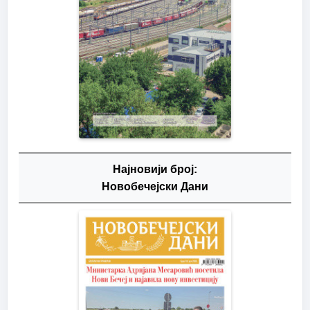
Најновији број:
Новобечејски Дани