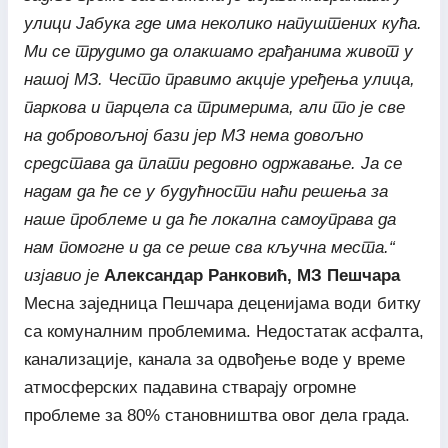
улици Јабука где има неколико напуштених кућа.
Ми се трудимо да олакшамо грађанима живот у
нашој МЗ. Често правимо акције уређења улица,
паркова и парцела са тримерима, али то је све
на добровољној бази јер МЗ нема довољно
средстава да плати редовно одржавање. Ја се
надам да ће се у будућности наћи решења за
наше проблеме и да ће локална самоуправа да
нам помогне и да се реше сва кључна места.“
изјавио је
Александар Ранковић, МЗ Пешчара
Месна заједница Пешчара деценијама води битку
са комуналним проблемима. Недостатак асфалта,
канализације, канала за одвођење воде у време
атмосферских падавина стварају огромне
проблеме за 80% становништва овог дела града.