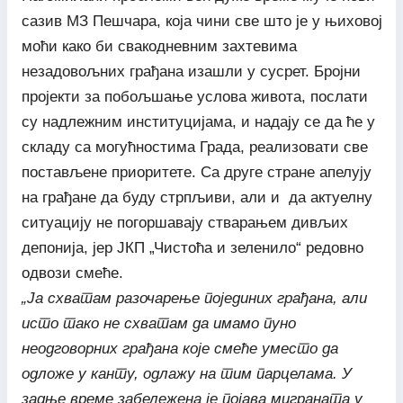
сазив МЗ Пешчара, која чини све што је у њиховој
моћи како би свакодневним захтевима
незадовољних грађана изашли у сусрет. Бројни
пројекти за побољшање услова живота, послати
су надлежним институцијама, и надају се да ће у
складу са могућностима Града, реализовати све
постављене приоритете. Са друге стране апелују
на грађане да буду стрпљиви, али и да актуелну
ситуацију не погоршавају стварањем дивљих
депонија, јер ЈКП „Чистоћа и зеленило“ редовно
одвози смеће.
„Ја схватам разочарење појединих грађана, али
исто тако не схватам да имамо пуно
неодговорних грађана које смеће уместо да
одложе у канту, одлажу на тим парцелама. У
задње време забележена је појава миграната у