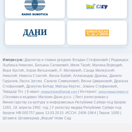
Импресум:
Директор и главни уредник: Владан Стефановић | Редакција:
Љубиша Николин, Биљана Селаковић, Миле Тасић, Малина Војводић,
Вера Крстић, Зоран Вељановић, Л. Матијевић, Санда Милеуснић
Николић, Никола Стантић, Весна Бабић, Александар Драгаш, Данило
Гурјанов, Ласло Јустин, Санела Симеуновић, Весна Цвијановић, Драгана
Стефановић, Драгутин Бећар, Маћаш Кертес, Јована Стефановић,
Тивадар Тот. | Е-маил:
magazindani@gmail.com
| Интернет:
www.magazindani.rs
| Оснивач и издавач: Магазин Дани д.о.о. | Лист регистрован у
Министарству за културу и информисање Републике Србије под бројем:
1283, 19. априла 1992. год. | У регистру медија Републике Србије под
бројем: НВ 000757 дана 13.03.2015. ИССН: 2406-1964 | Тираж: 1000 |
Штампа: Штампарија „Форум” Нови Сад