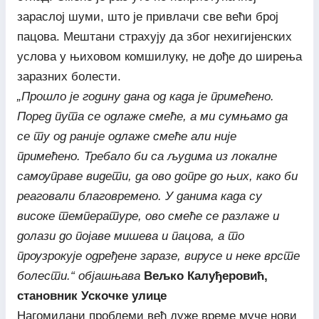
зараслој шуми, што је привлачи све већи број
пацова. Мештани страхују да због нехигијенских
услова у њиховом комшилуку, не дође до ширења
заразних болести.
„Прошло је годину дана од када је примећено.
Поред пута се одлаже смеће, а ми сумњамо да
се ту од раније одлаже смеће али није
примећено. Требало би са људима из локалне
самоуправе видети, да ово допре до њих, како би
реаговали благовремено. У данима када су
високе температуре, ово смеће се разлаже и
долази до појаве мишева и пацова, а то
проузрокује одређене заразе, вирусе и неке врсте
болести.“ објашњава
Вељко Калуђеровић,
становник Ускочке улице
Нагомилани проблеми већ дуже време муче нови