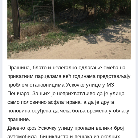
Прашина, блато и нелегално одлагање смећа на
приватним парцелама већ годинама представљају
проблем становницима Ускочке улице у МЗ
Пешчара. За њих је неприхватљиво да је улица
само половично асфлатирана, а да је друга
половина осуђена да чека боља времена у облаку
прашине.
Дневно кроз Ускочку улицу пролази велики број
аутомобила, бициклиста и пешака из околних