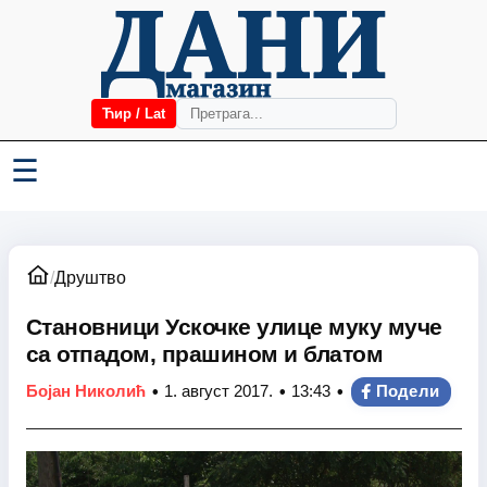
Ћир / Lat
☰
/
Друштво
Становници Ускочке улице муку муче
са отпадом, прашином и блатом
•
•
•
Бојан Николић
1. август 2017.
13:43
Подели