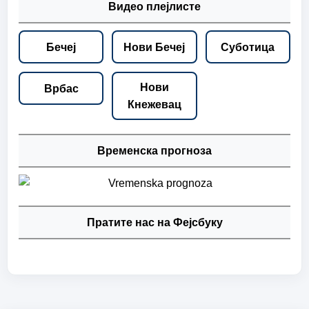
Видео плејлисте
Бечеј
Нови Бечеј
Суботица
Нови
Врбас
Кнежевац
Временска прогноза
Пратите нас на Фејсбуку