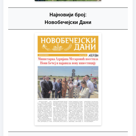
Најновији број:
Новобечејски Дани