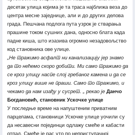
десетак улица којима је та траса најближа веза до
центра месне заједнице, али и до других делова
града. Пешчана подлога пута узрок је стварања
прашине током сушних дана, односно блата када
падне киша, што изазива огромно незадовољство
код становника ове улице.
„Не тражимо асфалт ни канализацију јер знамо
да то нећемо скоро добити. Ми само тражимо да
се кроз улицу наспе слој гребаног камена и да се
кроз улицу више не праши. Само то тражимо, и
чекамо да нам изађу у сусрет. „ рекао је
Данчо
Богдановић, становник Ускочке улице
У последње време на напуштеним приватним
парцелама, становници Ускочке улице уочили су
да несавесни појединци одлажу смеће и кабасти
отпад. Смеће је рас уто по неприступачној