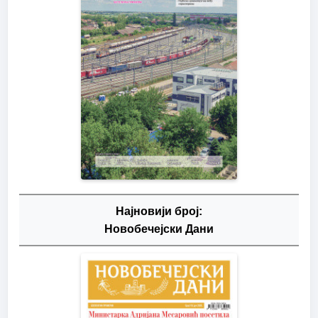
Најновији број:
Новобечејски Дани