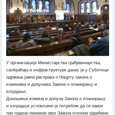
У организацији Министарства грађевинарства,
саобраћаја и инфраструктуре данас је у Суботици
одржана јавна расправа о Нацрту закона о
изменама и допунама Закона о планирању и
изградњи.
Доношење измена и допуна Закона о планирању
и изградњи условљено је потребом да се након
три године примене овог Закона отклоне одређени