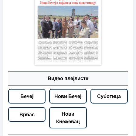
Видео плејлисте
Бечеј
Нови Бечеј
Суботица
Нови
Врбас
Кнежевац