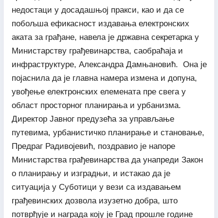
недостаци у досадашњој пракси, као и да се
побољша ефикасност издавања електронских
аката за грађане, навела је државна секретарка у
Министарству грађевинарства, саобраћаја и
инфраструктуре, Александра Дамњановић. Она је
појаснила да је главна намера измена и допуна,
увођење електронских елемената пре свега у
област просторног планирања и урбанизма.
Директор Јавног предузећа за управљање
путевима, урбанистичко планирање и становање,
Предраг Радивојевић, поздравио је напоре
Министарства грађевинарства да унапреди Закон
о планирању и изградњи, и истакао да је
ситуација у Суботици у вези са издавањем
грађевинских дозвола изузетно добра, што
потврђује и награда коју је Град прошле године