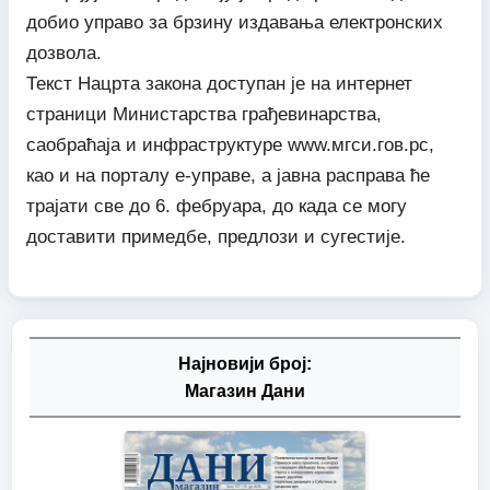
добио управо за брзину издавања електронских
дозвола.
Текст Нацрта закона доступан је на интернет
страници Министарства грађевинарства,
саобраћаја и инфраструктуре www.мгси.гов.рс,
као и на порталу е-управе, а јавна расправа ће
трајати све до 6. фебруара, до када се могу
доставити примедбе, предлози и сугестије.
Најновији број:
Магазин Дани