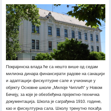
Покрајинска влада ће са нешто више од седам
милиона динара финансирати радове на санацији
и адаптацији фискултурне сале и учионице у
објекту Основне школе „Милоје Чиплић“ у Новом
Бечеју, за које је обезбеђена пројектно-техничка
документација. Школа је саграђена 1910. године,
као и фискултурна сала. Школу тренутно похађа