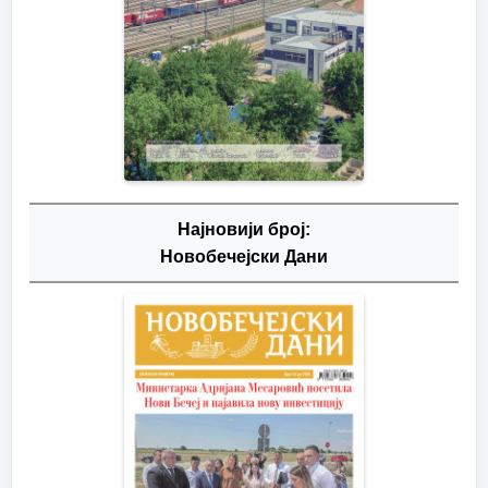
Најновији број:
Новобечејски Дани