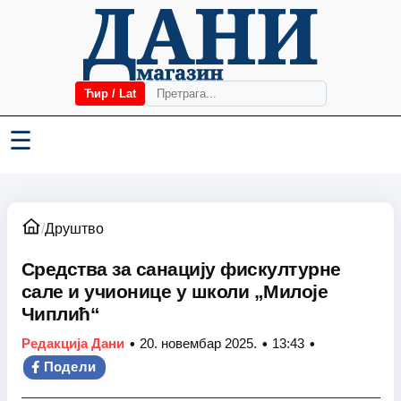
Ћир / Lat
☰
/
Друштво
Средства за санацију фискултурне
сале и учионице у школи „Милоје
Чиплић“
•
•
•
Редакција Дани
20. новембар 2025.
13:43
Подели