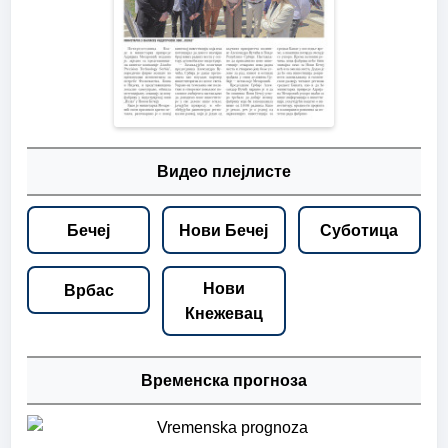
Видео плејлисте
Бечеј
Нови Бечеј
Суботица
Нови
Врбас
Кнежевац
Временска прогноза