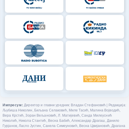
Импресум:
Директор и главни уредник: Владан Стефановић | Редакција:
Љубиша Николин, Биљана Селаковић, Миле Тасић, Малина Војводић,
Вера Крстић, Зоран Вељановић, Л. Матијевић, Санда Милеуснић
Николић, Никола Стантић, Весна Бабић, Александар Драгаш, Данило
Гурјанов, Ласло Јустин, Санела Симеуновић, Весна Цвијановић, Драгана