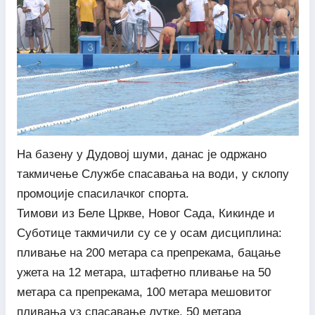
На базену у Дудовој шуми, данас је одржано
такмичење Службе спасавања на води, у склопу
промоције спасилачког спорта.
Тимови из Беле Цркве, Новог Сада, Кикинде и
Суботице такмичили су се у осам дисциплина:
пливање на 200 метара са препрекама, бацање
ужета на 12 метара, штафетно пливање на 50
метара са препрекама, 100 метара мешовитог
пливања уз спасавање лутке, 50 метара