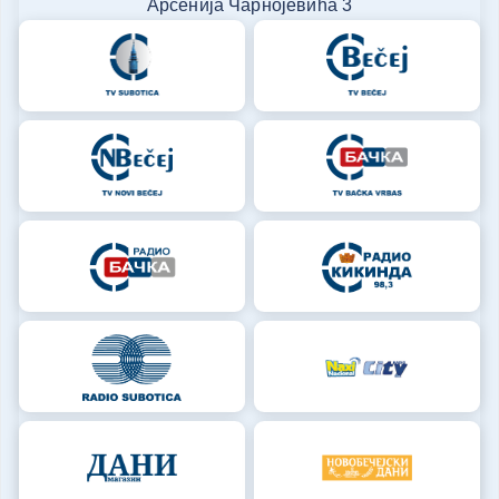
Арсенија Чарнојевића 3