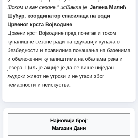
током и ван сезоне.“ истакла је
Јелена Милић
Шућур, координатор спасилаца на води
Црвеног крста Војводине
Црвени крст Војводине пред почетак и током
купалишне сезоне ради на едукацији купача о
безбедности и правилима понашања на базенима
и обележеним купалиштима на обалама река и
језера. Циљ је акције је да се више ниједан
људски живот не угрози и не угаси због
немарности и неискуства.
Најновији број:
Магазин Дани