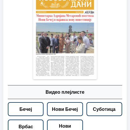
Видео плејлисте
Бечеј
Нови Бечеј
Суботица
Нови
Врбас