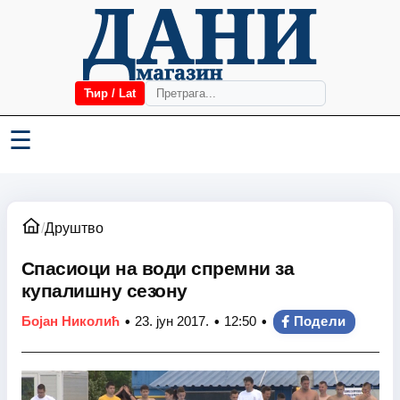
Ћир / Lat
☰
/
Друштво
Спасиоци на води спремни за
купалишну сезону
•
•
•
Бојан Николић
23. јун 2017.
12:50
Подели