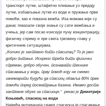
транспорт лутке, штафетно пливање уз предају
лутке, избављање лутке из воде и пружање прве
помоћи, као и показна вежба. Иза момака који су
данас показали своје знање су сати вежбања и
учења, јер сам посао изискује пуну концентрацију,
физичку спрему и пре свега трезвену главу у
критичним ситуацијама.
„Колико је захтевно бити спасилац? То је јако
добро питање. Искрено треба бити физички
спреман, добро обучен, познавати технике
спасавања у води, прву помоћ коју не смемо
занемарити будући да спасиоц обавља 80% прве
помоћи поред посматрања базена. Имамо доста
захтевне обуке за спасиоце.“ рекао је
Димитрије
Коњевић, спасиоц на води
Највећа мотивација сваког спасиоца је спасавање