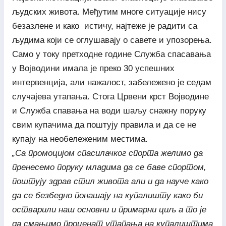
људских живота. Међутим многе ситуације нису
безазлене и како истичу, најтеже је радити са
људима који се оглушавају о савете и упозорења.
Само у току претходне године Служба спасавања
у Војводини имала је преко 30 успешних
интервенција, али нажалост, забележено је седам
случајева утапања. Стога Црвени крст Војводине
и Служба спавања на води шаљу снажну поруку
свим купачима да поштују правила и да се не
купају на необележеним местима.
„Са промоцијом спасилачког спорта желимо да
пренесемо поруку младима да се баве спортом,
поштују здрав стил живота али и да науче како
да се безбедно понашају на купалишту како би
остварили наш основни и примарни циљ а то је
да смањимо проценат утапања на купалиштима