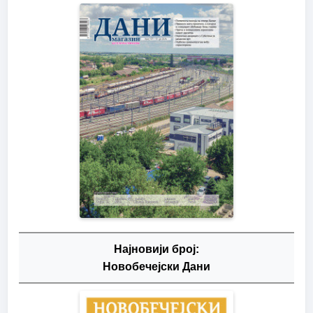
Најновији број:
Новобечејски Дани