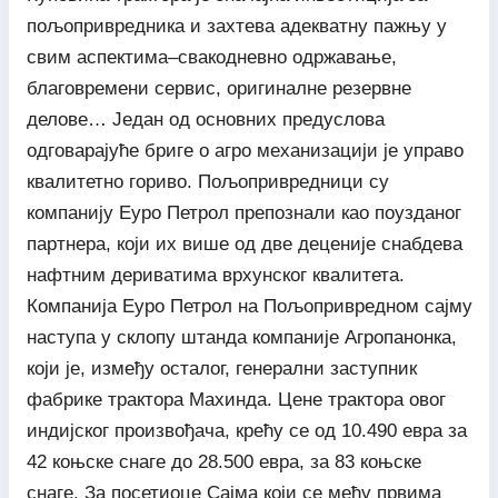
пољопривредника и захтева адекватну пажњу у
свим аспектима–свакодневно одржавање,
благовремени сервис, оригиналне резервне
делове… Један од основних предуслова
одговарајуће бриге о агро механизацији је управо
квалитетно гориво. Пољопривредници су
компанију Еуро Петрол препознали као поузданог
партнера, који их више од две деценије снабдева
нафтним дериватима врхунског квалитета.
Компанија Еуро Петрол на Пољопривредном сајму
наступа у склопу штанда компаније Агропанонка,
који је, између осталог, генерални заступник
фабрике трактора Махинда. Цене трактора овог
индијског произвођача, крећу се од 10.490 евра за
42 коњске снаге до 28.500 евра, за 83 коњске
снаге. За посетиоце Сајма који се међу првима