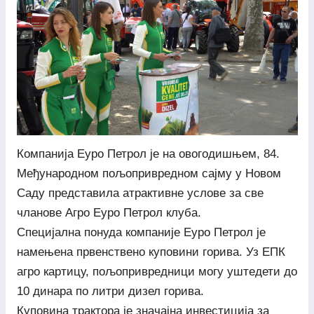
Компанија Еуро Петрол је на овогодишњем, 84.
Међународном пољопривредном сајму у Новом
Саду представила атрактивне услове за све
чланове Агро Еуро Петрол клуба.
Специјална понуда компаније Еуро Петрол је
намењена првенствено куповини горива. Уз ЕПК
агро картицу, пољопривредници могу уштедети до
10 динара по литри дизел горива.
Куповина трактора је значајна инвестиција за