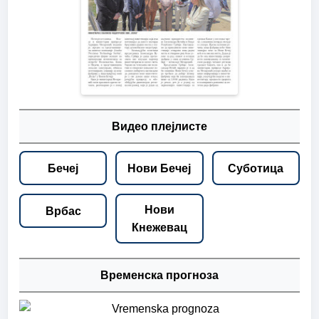
Видео плејлисте
Бечеј
Нови Бечеј
Суботица
Нови
Врбас
Кнежевац
Временска прогноза