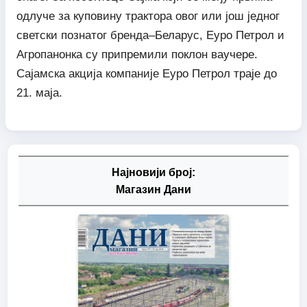
одлуче за куповину трактора овог или још једног
светски познатог бренда–Беларус, Еуро Петрол и
Агропанонка су припремили поклон ваучере.
Сајамска акција компаније Еуро Петрол траје до
21. маја.
Најновији број:
Магазин Дани