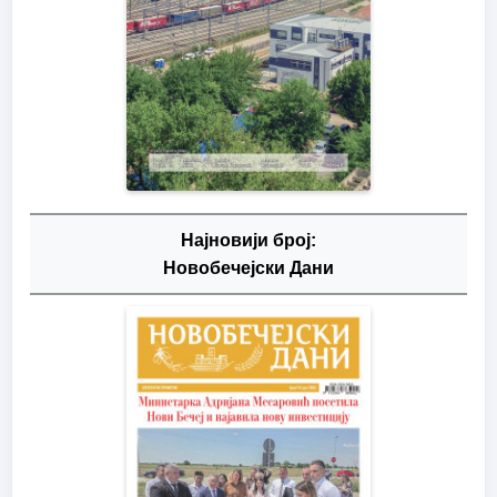
Најновији број:
Новобечејски Дани