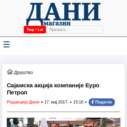
Ћир / Lat
☰
/
Друштво
Сајамска акција компаније Еуро
Петрол
•
•
•
Редакција Дани
17. мај 2017.
15:10
Подели