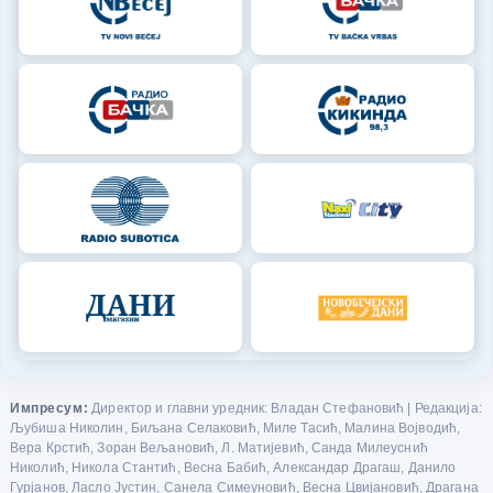
Импресум:
Директор и главни уредник: Владан Стефановић | Редакција:
Љубиша Николин, Биљана Селаковић, Миле Тасић, Малина Војводић,
Вера Крстић, Зоран Вељановић, Л. Матијевић, Санда Милеуснић
Николић, Никола Стантић, Весна Бабић, Александар Драгаш, Данило
Гурјанов, Ласло Јустин, Санела Симеуновић, Весна Цвијановић, Драгана