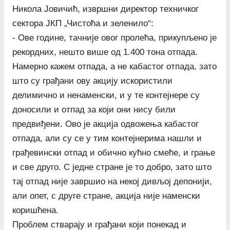
Никола Јовичић, извршни директор техничког
сектора ЈКП „Чистоћа и зеленило“:
- Ове године, тачније овог пролећа, прикупљено је
рекордних, нешто више од 1.400 тона отпада.
Намерно кажем отпада, а не кабастог отпада, зато
што су грађани ову акцију искористили
делимично и ненаменски, и у те контејнере су
доносили и отпад за који они нису били
предвиђени. Ово је акција одвожења кабастог
отпада, али су се у тим контејнерима нашли и
грађевински отпад и обично кућно смеће, и грање
и све друго. С једне стране је то добро, зато што
тај отпад није завршио на некој дивљој депонији,
али опет, с друге стране, акција није наменски
коришћена.
Проблем стварају и грађани који понекад и