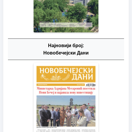
Најновији број:
Новобечејски Дани