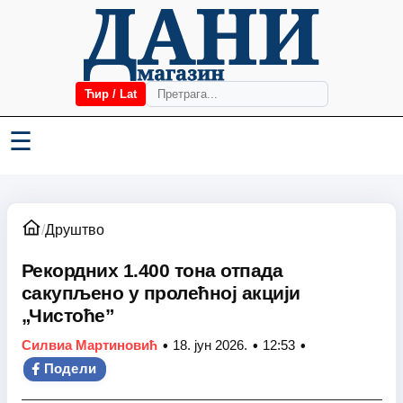
Ћир / Lat
☰
/
Друштво
Рекордних 1.400 тона отпада
сакупљено у пролећној акцији
„Чистоће”
•
•
•
Силвиа Мартиновић
18. јун 2026.
12:53
Подели