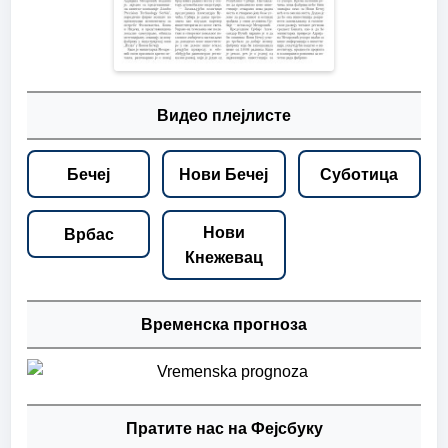
Видео плејлисте
Бечеј
Нови Бечеј
Суботица
Нови
Врбас
Кнежевац
Временска прогноза
Пратите нас на Фејсбуку