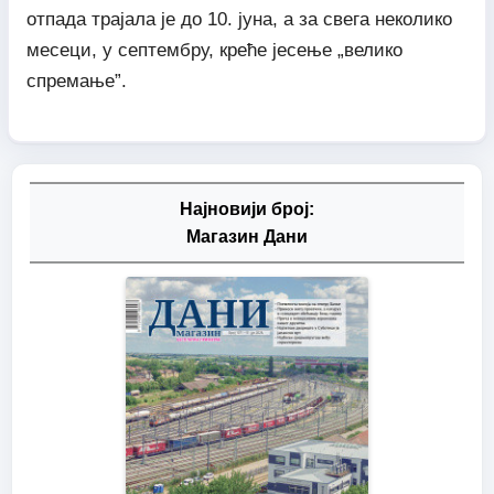
отпада трајала је до 10. јуна, а за свега неколико
месеци, у септембру, креће јесење „велико
спремање”.
Најновији број:
Магазин Дани