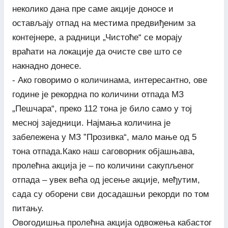
неколико дана пре саме акције доносе и
остављају отпад на местима предвиђеним за
контејнере, а радници „Чистоће“ се морају
враћати на локације да очисте све што се
накнадно донесе.
- Ако говоримо о количинама, интересантно, ове
године је рекордна по количини отпада МЗ
„Пешчара“, преко 112 тона је било само у тој
месној заједници. Најмања количина је
забележена у МЗ ”Прозивка“, мало мање од 5
тона отпада.Како наш саговорник објашњава,
пролећна акција је – по количини сакупљеног
отпада – увек већа од јесење акције, међутим,
сада су оборени сви досадашњи рекорди по том
питању.
Овогодишња пролећна акција одвожења кабастог