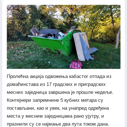
Пролећна акција одвожења кабастог отпада из
домаћинстава из 17 градских и приградских
месних заједница завршена је прошле недеље.
Контејнери запремнине 5 кубних метара су
постављани, као и увек, на унапред одређена
места у месним заједницама рано ујутру, и
празнили су се најмање два пута током дана.