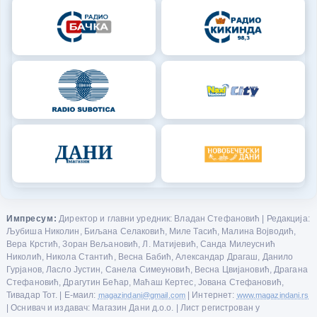
Импресум:
Директор и главни уредник: Владан Стефановић | Редакција:
Љубиша Николин, Биљана Селаковић, Миле Тасић, Малина Војводић,
Вера Крстић, Зоран Вељановић, Л. Матијевић, Санда Милеуснић
Николић, Никола Стантић, Весна Бабић, Александар Драгаш, Данило
Гурјанов, Ласло Јустин, Санела Симеуновић, Весна Цвијановић, Драгана
Стефановић, Драгутин Бећар, Маћаш Кертес, Јована Стефановић,
Тивадар Тот. | Е-маил:
magazindani@gmail.com
| Интернет:
www.magazindani.rs
| Оснивач и издавач: Магазин Дани д.о.о. | Лист регистрован у