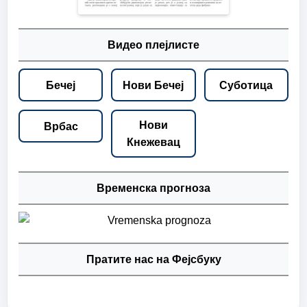
Видео плејлисте
Бечеј
Нови Бечеј
Суботица
Нови
Врбас
Кнежевац
Временска прогноза
Пратите нас на Фејсбуку