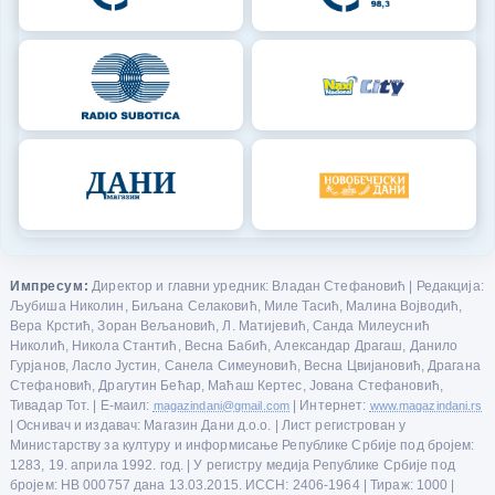
Импресум:
Директор и главни уредник: Владан Стефановић | Редакција:
Љубиша Николин, Биљана Селаковић, Миле Тасић, Малина Војводић,
Вера Крстић, Зоран Вељановић, Л. Матијевић, Санда Милеуснић
Николић, Никола Стантић, Весна Бабић, Александар Драгаш, Данило
Гурјанов, Ласло Јустин, Санела Симеуновић, Весна Цвијановић, Драгана
Стефановић, Драгутин Бећар, Маћаш Кертес, Јована Стефановић,
Тивадар Тот. | Е-маил:
magazindani@gmail.com
| Интернет:
www.magazindani.rs
| Оснивач и издавач: Магазин Дани д.о.о. | Лист регистрован у
Министарству за културу и информисање Републике Србије под бројем:
1283, 19. априла 1992. год. | У регистру медија Републике Србије под
бројем: НВ 000757 дана 13.03.2015. ИССН: 2406-1964 | Тираж: 1000 |