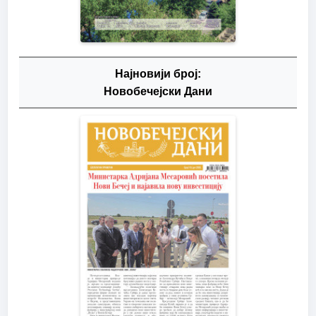
Најновији број:
Новобечејски Дани