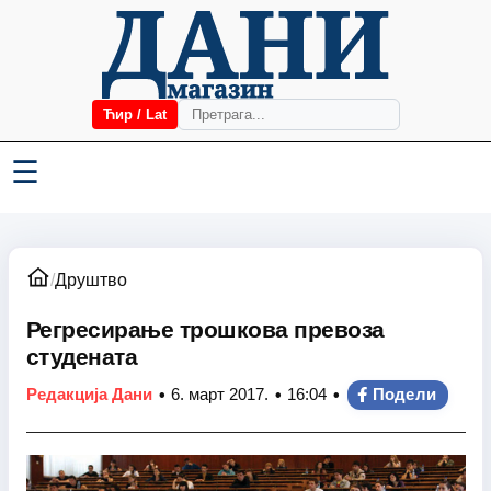
Ћир / Lat
☰
/
Друштво
Регресирање трошкова превоза
студената
•
•
•
Редакција Дани
6. март 2017.
16:04
Подели