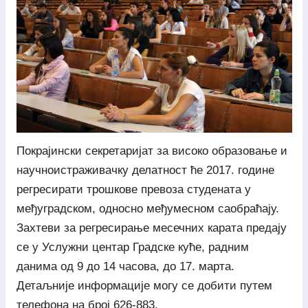
Покрајински секретаријат за високо образовање и
научноистраживачку делатност ће 2017. године
регресирати трошкове превоза студената у
међуградском, односно међумесном саобраћају.
Захтеви за регресирање месечних карата предају
се у Услужни центар Градске куће, радним
данима од 9 до 14 часова, до 17. марта.
Детаљније информације могу се добити путем
телефона на број 626-883.