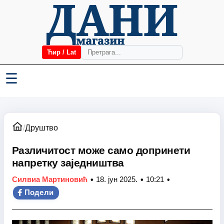
Ћир / Lat
☰
/
Друштво
Различитост може само допринети
напретку заједништва
•
•
•
Силвиа Мартиновић
18. јун 2025.
10:21
Подели