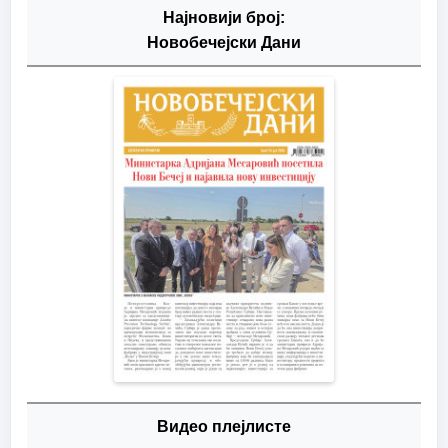
Најновији број:
Новобечејски Дани
Видео плејлисте