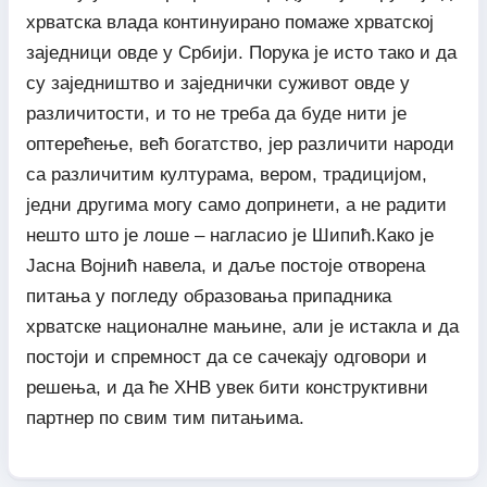
хрватска влада континуирано помаже хрватској
заједници овде у Србији. Порука је исто тако и да
су заједништво и заједнички суживот овде у
различитости, и то не треба да буде нити је
оптерећење, већ богатство, јер различити народи
са различитим културама, вером, традицијом,
једни другима могу само допринети, а не радити
нешто што је лоше – нагласио је Шипић.Како је
Јасна Војнић навела, и даље постоје отворена
питања у погледу образовања припадника
хрватске националне мањине, али је истакла и да
постоји и спремност да се сачекају одговори и
решења, и да ће ХНВ увек бити конструктивни
партнер по свим тим питањима.