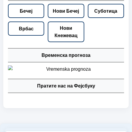
Бечеј
Нови Бечеј
Суботица
Нови
Врбас
Кнежевац
Временска прогноза
Пратите нас на Фејсбуку