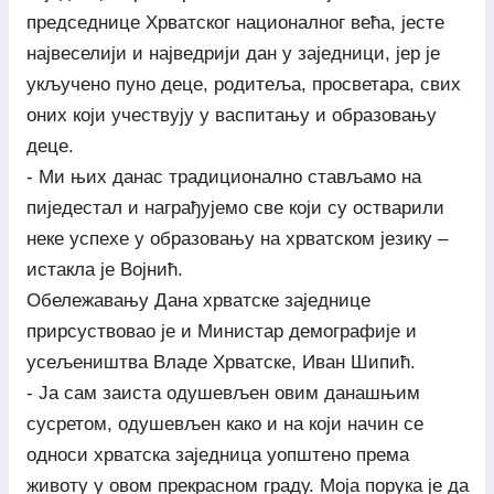
председнице Хрватског националног већа, јесте
највеселији и најведрији дан у заједници, јер је
укључено пуно деце, родитеља, просветара, свих
оних који учествују у васпитању и образовању
деце.
- Ми њих данас традиционално стављамо на
пиједестал и награђујемо све који су остварили
неке успехе у образовању на хрватском језику –
истакла је Војнић.
Обележавању Дана хрватске заједнице
прирсуствовао је и Министар демографије и
усељеништва Владе Хрватске, Иван Шипић.
- Ја сам заиста одушевљен овим данашњим
сусретом, одушевљен како и на који начин се
односи хрватска заједница уопштено према
животу у овом прекрасном граду. Моја порука је да