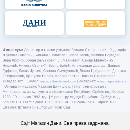
Импресум:
Директор и главни уредник: Владан Стефановић | Редакција:
Љубиша Николин, Биљана Селаковић, Миле Тасић, Малина Војводић,
Вера Крстић, Зоран Вељановић, Л. Матијевић, Санда Милеуснић
Николић, Никола Стантић, Весна Бабић, Александар Драгаш, Данило
Гурјанов, Ласло Јустин, Санела Симеуновић, Весна Цвијановић, Драгана
Стефановић, Драгутин Бећар, Маћаш Кертес, Јована Стефановић,
Тивадар Тот. | Е-маил:
magazindani@gmail.com
| Интернет:
www.magazindani.rs
| Оснивач и издавач: Магазин Дани д.о.о. | Лист регистрован у
Министарству за културу и информисање Републике Србије под бројем:
1283, 19. априла 1992. год. | У регистру медија Републике Србије под
бројем: НВ 000757 дана 13.03.2015. ИССН: 2406-1964 | Тираж: 1000 |
Штампа: Штампарија „Форум” Нови Сад
Сајт Магазин Дани. Сва права задржана.