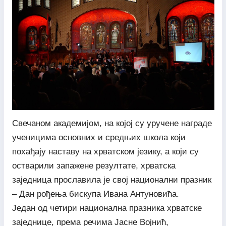
Свечаном академијом, на којој су уручене награде
ученицима основних и средњих школа који
похађају наставу на хрватском језику, а који су
остварили запажене резултате, хрватска
заједница прославила је свој национални празник
– Дан рођења бискупа Ивана Антуновића.
Један од четири национална празника хрватске
заједнице, према речима Јасне Војнић,