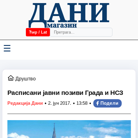
Ћир / Lat
☰
/
Друштво
Расписани јавни позиви Града и НСЗ
•
•
•
Редакција Дани
2. јун 2017.
13:58
Подели