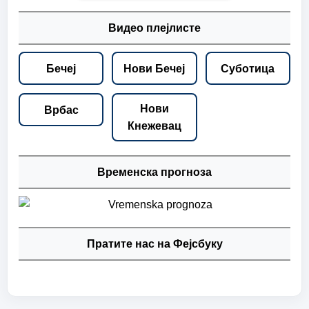
Видео плејлисте
Бечеј
Нови Бечеј
Суботица
Нови
Врбас
Кнежевац
Временска прогноза
Пратите нас на Фејсбуку