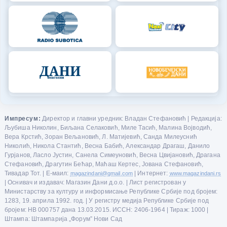
Импресум:
Директор и главни уредник: Владан Стефановић | Редакција:
Љубиша Николин, Биљана Селаковић, Миле Тасић, Малина Војводић,
Вера Крстић, Зоран Вељановић, Л. Матијевић, Санда Милеуснић
Николић, Никола Стантић, Весна Бабић, Александар Драгаш, Данило
Гурјанов, Ласло Јустин, Санела Симеуновић, Весна Цвијановић, Драгана
Стефановић, Драгутин Бећар, Маћаш Кертес, Јована Стефановић,
Тивадар Тот. | Е-маил:
magazindani@gmail.com
| Интернет:
www.magazindani.rs
| Оснивач и издавач: Магазин Дани д.о.о. | Лист регистрован у
Министарству за културу и информисање Републике Србије под бројем:
1283, 19. априла 1992. год. | У регистру медија Републике Србије под
бројем: НВ 000757 дана 13.03.2015. ИССН: 2406-1964 | Тираж: 1000 |
Штампа: Штампарија „Форум” Нови Сад