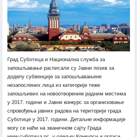
Град Суботица и Национална служба за
запошљавање расписали су Јавни позив за
доделу субвенције за запошљавањене
незапослених лица из категорије теже
запошљивих на новоотвореним радним местима
у 2017. години и Јавни конкурс за организовање
спровођења јавних радова на територији града
Суботице у 2017. години. Детаљне информације
могу се наћи на званичном сајту Града
www.суботица.рс, у одељку Конкурси и огласи.