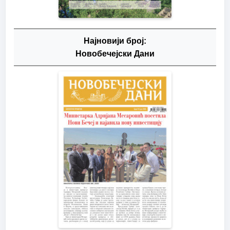
Најновији број:
Новобечејски Дани