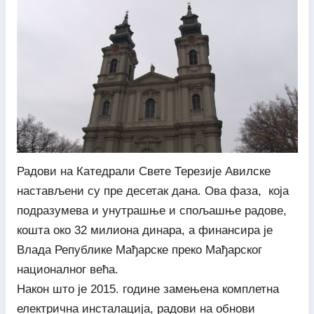
Радови на Катедрали Свете Терезије Авилске
настављени су пре десетак дана. Ова фаза, која
подразумева и унутрашње и спољашње радове,
кошта око 32 милиона динара, а финансира је
Влада Републике Мађарске преко Мађарског
националног већа.
Након што је 2015. године замењена комплетна
електрична инсталација, радови на обнови