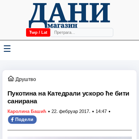
Ћир / Lat
☰
/
Друштво
Пукотина на Катедрали ускоро ће бити
санирана
•
•
•
Каролина Башић
22. фебруар 2017.
14:47
Подели