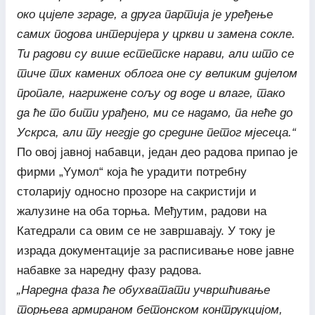
око цијеле зграде, а друга партија је уређење
самих подова интеријера у цркви и замена сокле.
Ти радови су више естетске нарави, али што се
тиче тих камених облога оне су великим дијелом
пропале, нагрижене сољу од воде и влаге, тако
да ће то бити урађено, ми се надамо, па неће до
Ускрса, али ту негдје до средине петог мјесеца.“
По овој јавној набавци, један део радова припао је
фирми „Yумол“ која ће урадити потребну
столарију односно прозоре на сакристији и
жалузине на оба торња. Међутим, радови на
Катедрали са овим се не завршавају. У току је
израда документације за расписивање нове јавне
набавке за наредну фазу радова.
„Наредна фаза ће обухватати учвршћивање
торњева армираном бетонском контрукцијом,