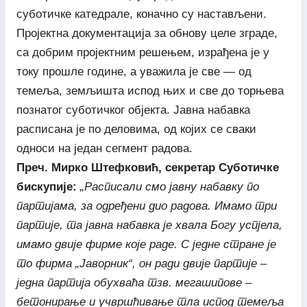
суботичке катедрале, коначно су настављени.
Пројектна документација за обнову целе зграде,
са добрим пројектним решењем, израђена је у
току прошле године, а уважила је све — од
темеља, земљишта испод њих и све до торњева
познатог суботичког објекта. Јавна набавка
расписана је по деловима, од којих се сваки
односи на један сегмент радова.
Преч. Мирко Штефковић, секретар Суботичке
бискупије:
„Расписали смо јавну набавку по
партијама, за одређени дио радова. Имамо три
партије, та јавна набавка је хвала Богу успјела,
имамо двије фирме које раде. С једне стране је
то фирма „Јаворник“, он ради двије партије –
једна партија обухваћа тзв. мегашипове –
бетонирање и учвршћивање тла испод темеља