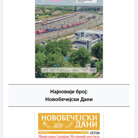
Најновији број:
Новобечејски Дани