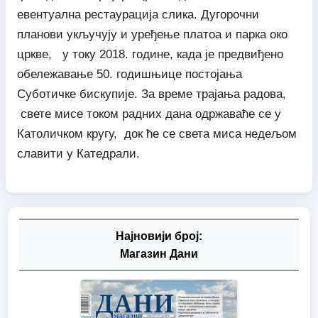
евентуална рестаурација слика. Дугорочни
планови укључују и уређење платоа и парка око
цркве, у току 2018. године, када је предвиђено
обележавање 50. годишњице постојања
Суботичке бискупије. За време трајања радова,
свете мисе током радних дана одржаваће се у
Католичком кругу, док ће се света миса недељом
славити у Катедрали.
Најновији број:
Магазин Дани