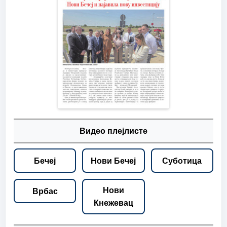
Видео плејлисте
Бечеј
Нови Бечеј
Суботица
Нови
Врбас
Кнежевац