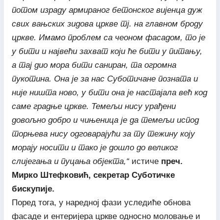
потом израду армираног бетонског вијенца дуж
свих вањских зидова цркве тј. на главном броду
цркве. Имамо проблем са чеоном фасадом, то је
у бити и највећи захват који ће бити у питању,
а тај дио мора бити саниран, та огромна
пукотина. Она је за нас Суботичане позната и
није ништа ново, у бити она је настајала већ код
саме градње цркве. Темељи нису урађени
довољно добро и чињеница је да темељи испод
торњева нису одговарајући за ту тежину коју
морају носити и тако је дошло до великог
слијегања и пуцања објекта,“
истиче
преч.
Мирко Штефковић, секретар Суботичке
бискупије.
Поред тога, у наредној фази уследиће обнова
фасаде и ентеријера цркве односно моловање и