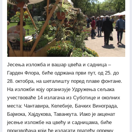
Јесења изложба и вашар цвећа и садница –
Гарден Флора, биће одржана први пут, од 25. до
28. октобра, на шеталишту поред плаве фонтане.
На изложби коју организује Удружења сељака
учествоваће 14 излагача из Суботице и околних
места: Чантавира, Келебије, Бачких Винограда,
Бајмока, Хајдукова, Таванкута. Иако је акценат
јесење изложбе на цвећу и садницама, биће
произвођача који ће излагати пратећу опрему