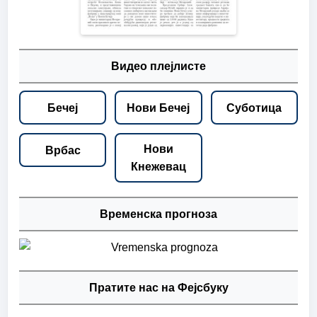
Видео плејлисте
Бечеј
Нови Бечеј
Суботица
Нови
Врбас
Кнежевац
Временска прогноза
Пратите нас на Фејсбуку