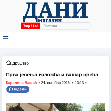
Ћир / Lat
☰
/
Друштво
Прва јесења изложба и вашар цвећа
•
•
•
Каролина Башић
24. октобар 2016.
13:13
Подели