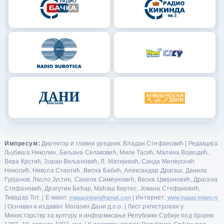
Импресум:
Директор и главни уредник: Владан Стефановић | Редакција:
Љубиша Николин, Биљана Селаковић, Миле Тасић, Малина Војводић,
Вера Крстић, Зоран Вељановић, Л. Матијевић, Санда Милеуснић
Николић, Никола Стантић, Весна Бабић, Александар Драгаш, Данило
Гурјанов, Ласло Јустин, Санела Симеуновић, Весна Цвијановић, Драгана
Стефановић, Драгутин Бећар, Маћаш Кертес, Јована Стефановић,
Тивадар Тот. | Е-маил:
magazindani@gmail.com
| Интернет:
www.magazindani.rs
| Оснивач и издавач: Магазин Дани д.о.о. | Лист регистрован у
Министарству за културу и информисање Републике Србије под бројем: