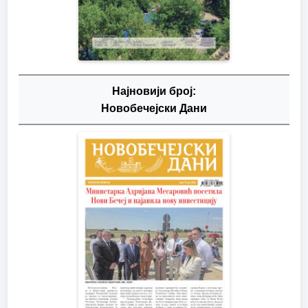
Најновији број:
Новобечејски Дани