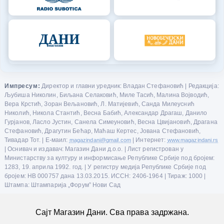
Импресум:
Директор и главни уредник: Владан Стефановић | Редакција:
Љубиша Николин, Биљана Селаковић, Миле Тасић, Малина Војводић,
Вера Крстић, Зоран Вељановић, Л. Матијевић, Санда Милеуснић
Николић, Никола Стантић, Весна Бабић, Александар Драгаш, Данило
Гурјанов, Ласло Јустин, Санела Симеуновић, Весна Цвијановић, Драгана
Стефановић, Драгутин Бећар, Маћаш Кертес, Јована Стефановић,
Тивадар Тот. | Е-маил:
magazindani@gmail.com
| Интернет:
www.magazindani.rs
| Оснивач и издавач: Магазин Дани д.о.о. | Лист регистрован у
Министарству за културу и информисање Републике Србије под бројем:
1283, 19. априла 1992. год. | У регистру медија Републике Србије под
бројем: НВ 000757 дана 13.03.2015. ИССН: 2406-1964 | Тираж: 1000 |
Штампа: Штампарија „Форум” Нови Сад
Сајт Магазин Дани. Сва права задржана.