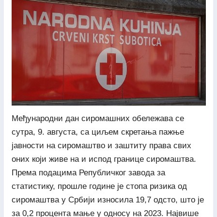
Међународни дан сиромашних обележава се
сутра, 9. августа, са циљем скретања пажње
јавности на сиромаштво и заштиту права свих
оних који живе на и испод границе сиромаштва.
Према подацима Републичког завода за
статистику, прошле године је стопа ризика од
сиромаштва у Србији износила 19,7 одсто, што је
за 0,2 процента мање у односу на 2023. Највише