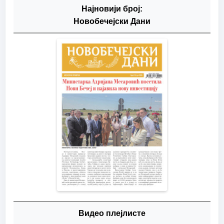
Најновији број:
Новобечејски Дани
Видео плејлисте