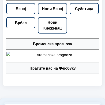
Бечеј
Нови Бечеј
Суботица
Нови
Врбас
Кнежевац
Временска прогноза
Пратите нас на Фејсбуку