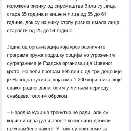
изложена ризику од сиромаштва била су лица
стара 65 година и више и лица од 55 до 64
године, док су најнижу стопу ризика имала лица
старости од 25 до 54 године.
Једна од организација која кроз различите
програме пружа подршку социјално угроженим
суграђанима је Градска организација Црвеног
крста. Највећи програм већ више од три деценије
је Народна кухиња, која има 1.200 корисника, које
сваког радног дана, осим у летњем периоду,
снабдева топлим оброком.
– Народна кухиња тренутно не ради, али су
корисници за јул и август корисници добили
прехрамбене пакете. У току су припреме за