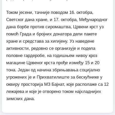
Током јесени, тачније поводом 16. октобра,
Светског дана хране, и 17. октобра, Међународног
дана борбе против сиромаштва, Црвени крст уз
помоћ Града и бројних донатора дели пакете
хране и средстава за хигијену. Уз наведене
активности, редовно се организује и подела
половне гардеробе, на годишњем нивоу кроз
магацине Црвеног крста прође између 15 и 20
тона. Један од начина збрињавања социјално
угрожених је и Прихватилиште за бескућнике у
оквиру просторија МЗ Бајнат, које располаже са 12
лежајева и које је отворено током најхладнијих
зимских дана.