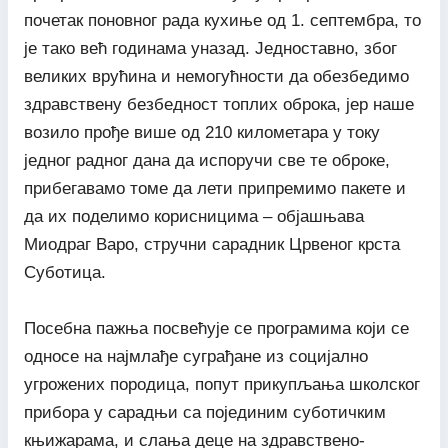
почетак поновног рада кухиње од 1. септембра, то
је тако већ годинама уназад. Једноставно, због
великих врућина и немогућности да обезбедимо
здравствену безбедност топлих оброка, јер наше
возило прође више од 210 километара у току
једног радног дана да испоручи све те оброке,
прибегавамо томе да лети припремимо пакете и
да их поделимо корисницима – објашњава
Миодраг Варо, стручни сарадник Црвеног крста
Суботица.
Посебна пажња посвећује се програмима који се
односе на најмлађе суграђане из социјално
угрожених породица, попут прикупљања школског
прибора у сарадњи са појединим суботичким
књижарама, и слања деце на здравствено-