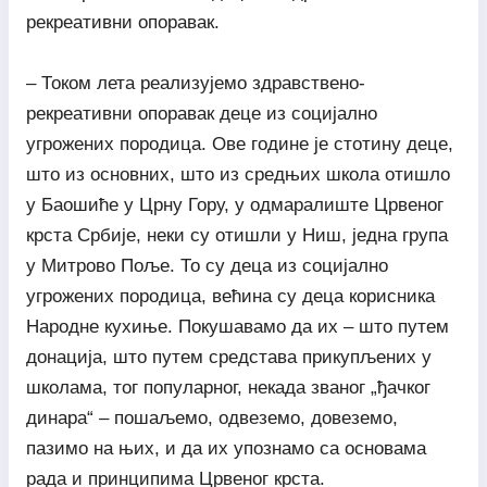
рекреативни опоравак.
– Током лета реализујемо здравствено-
рекреативни опоравак деце из социјално
угрожених породица. Ове године је стотину деце,
што из основних, што из средњих школа отишло
у Баошиће у Црну Гору, у одмаралиште Црвеног
крста Србије, неки су отишли у Ниш, једна група
у Митрово Поље. То су деца из социјално
угрожених породица, већина су деца корисника
Народне кухиње. Покушавамо да их – што путем
донација, што путем средстава прикупљених у
школама, тог популарног, некада званог „ђачког
динара“ – пошаљемо, одвеземо, довеземо,
пазимо на њих, и да их упознамо са основама
рада и принципима Црвеног крста.