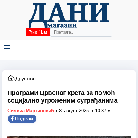
Ћир / Lat
☰
/
Друштво
Програми Црвеног крста за помоћ
социјално угроженим суграђанима
•
•
•
Силвиа Мартиновић
8. август 2025.
10:37
Подели