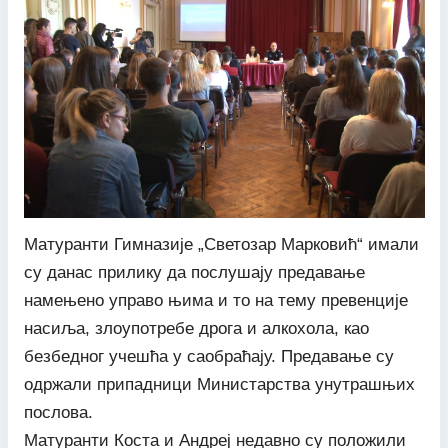
Матуранти Гимназије „Светозар Марковић“ имали
су данас прилику да послушају предавање
намењено управо њима и то на тему превенције
насиља, злоупотребе дрога и алкохола, као
безбедног учешћа у саобраћају. Предавање су
одржали припадници Министарства унутрашњих
послова.
Матуранти Коста и Андреј недавно су положили