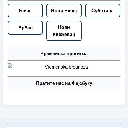
Бечеј
Нови Бечеј
Суботица
Нови
Врбас
Кнежевац
Временска прогноза
Пратите нас на Фејсбуку