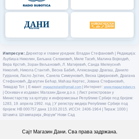
Импресум:
Директор и главни уредник: Владан Стефановић | Редакција:
Љубиша Николин, Биљана Селаковић, Миле Тасић, Малина Војводић,
Вера Крстић, Зоран Вељановић, Л. Матијевић, Санда Милеуснић
Николић, Никола Стантић, Весна Бабић, Александар Драгаш, Данило
Гурјанов, Ласло Јустин, Санела Симеуновић, Весна Цвијановић, Драгана
Стефановић, Драгутин Бећар, Маћаш Кертес, Јована Стефановић,
Тивадар Тот. | Е-маил:
magazindani@gmail.com
| Интернет:
www.magazindani.rs
| Оснивач и издавач: Магазин Дани д.о.о. | Лист регистрован у
Министарству за културу и информисање Републике Србије под бројем:
1283, 19. априла 1992. год. | У регистру медија Републике Србије под
бројем: НВ 000757 дана 13.03.2015. ИССН: 2406-1964 | Тираж: 1000 |
Штампа: Штампарија „Форум” Нови Сад
Сајт Магазин Дани. Сва права задржана.