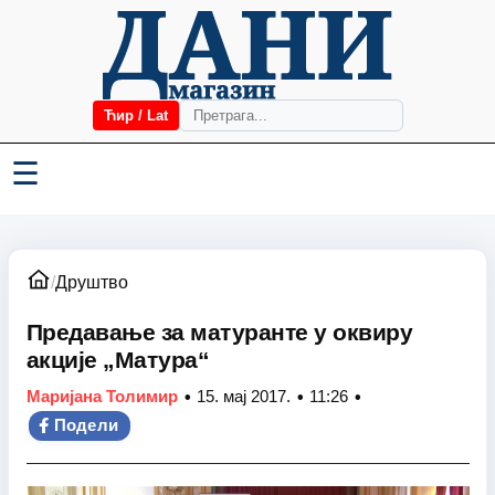
Ћир / Lat
☰
/
Друштво
Предавање за матуранте у оквиру
акције „Матура“
•
•
•
Маријана Толимир
15. мај 2017.
11:26
Подели