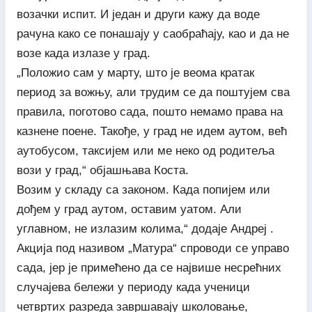
возачки испит. И један и други кажу да воде
рачуна како се понашају у саобраћају, као и да не
возе када излазе у град.
„Положио сам у марту, што је веома кратак
период за вожњу, али трудим се да поштујем сва
правила, поготово сада, пошто немамо права на
казнене поене. Такође, у град не идем аутом, већ
аутобусом, таксијем или ме неко од родитеља
вози у град,“ објашњава Коста.
Возим у складу са законом. Када попијем или
дођем у град аутом, оставим уатом. Али
углавном, не излазим колима,“ додаје Андреј .
Акција под називом „Матура“ спроводи се управо
сада, јер је примећено да се највише несрећних
случајева бележи у периоду када ученици
четвртих разреда завршавају школовање,