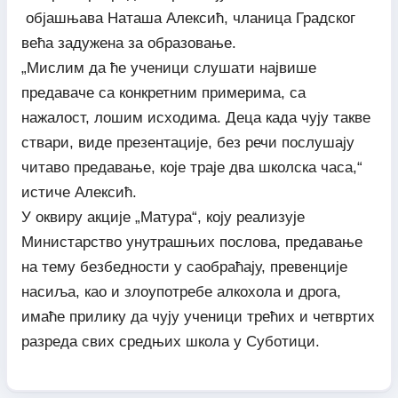
објашњава Наташа Алексић, чланица Градског
већа задужена за образовање.
„Мислим да ће ученици слушати највише
предаваче са конкретним примерима, са
нажалост, лошим исходима. Деца када чују такве
ствари, виде презентације, без речи послушају
читаво предавање, које траје два школска часа,“
истиче Алексић.
У оквиру акције „Матура“, коју реализује
Министарство унутрашњих послова, предавање
на тему безбедности у саобраћају, превенције
насиља, као и злоупотребе алкохола и дрога,
имаће прилику да чују ученици трећих и четвртих
разреда свих средњих школа у Суботици.