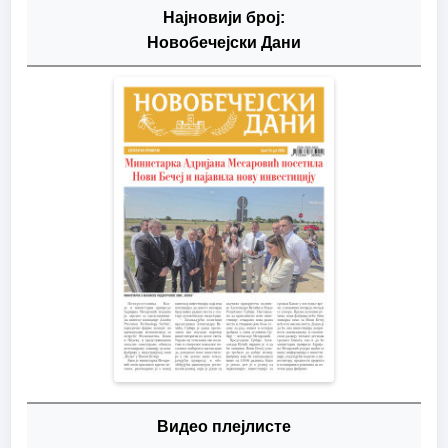
Најновији број:
Новобечејски Дани
Видео плејлисте