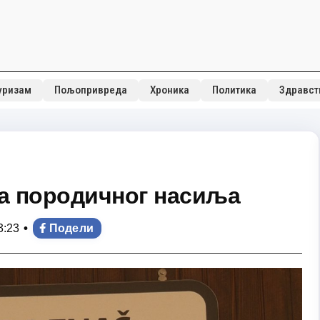
уризам
Пољопривреда
Хроника
Политика
Здравст
ва породичног насиља
•
3:23
Подели