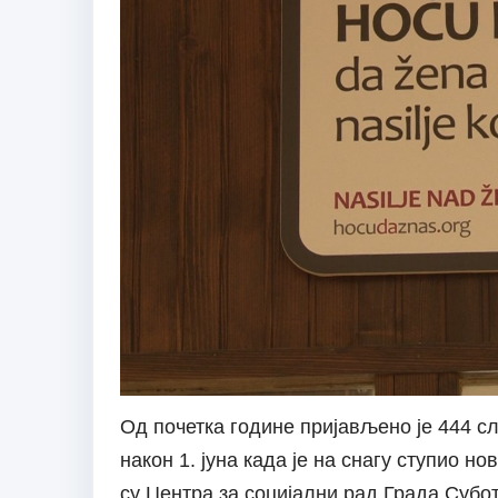
Од почетка године пријављено је 444 сл
након 1. јуна када је на снагу ступио 
су Центра за социјални рад Града Субо