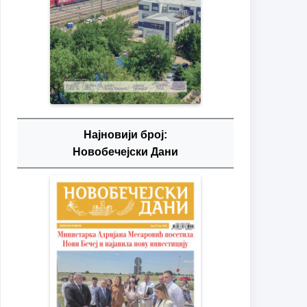
Најновији број:
Новобечејски Дани