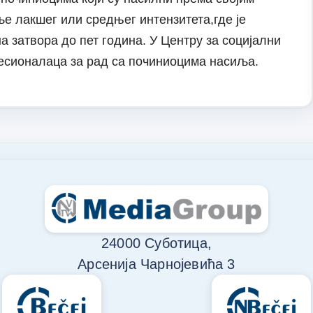
ље лакшег или средњег интензитета,где је
а затвора до пет година. У Центру за социјални
фесионалаца за рад са починиоцима насиља.
24000 Суботица,
Арсенија Чарнојевића 3