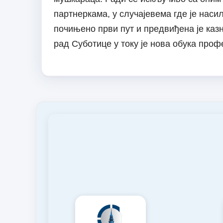
партнеркама, у случајевема где је наси
почињено први пут и предвиђена је казн
рад Суботице у току је нова обука про