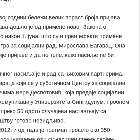
вој години бележи велик пораст броја пријава
ава дошло је од примене новог Закона о
 након 1. јуна, што су и први ефекти примене
тра за социјални рад, Мирослава Багавац. Она
е пријаве и да не трпе, како насиље не би
чног насиља је и рад са њиховим партнерима,
раца који се у суботичном Центру за социјални
ечима Вере Деспотовић, која предаје социјални
 комуникацију Универзитета Сингидунум, проблем
преко 50 одсто случајева настављају са
уштву готово невидљиво.
012, и од тада је третман прошло око 350
починиоцима који су насилни према својим