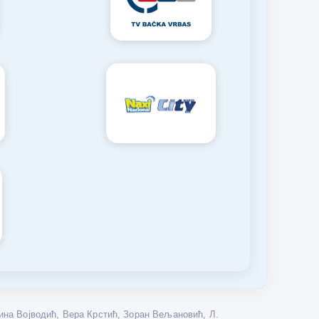
на Војводић, Вера Крстић, Зоран Вељановић, Л.