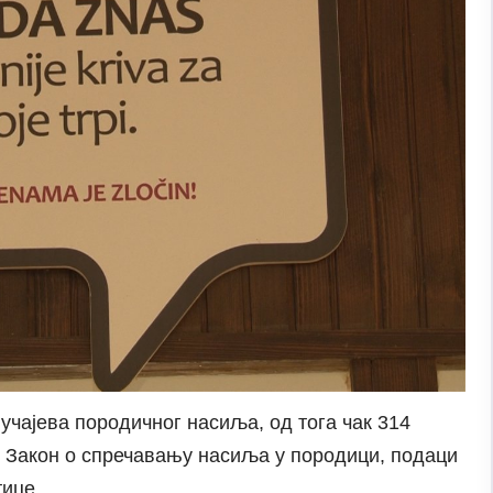
учајева породичног насиља, од тога чак 314
нов Закон о спречавању насиља у породици, подаци
тице.