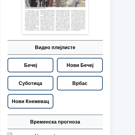
Видео плејлисте
Бечеј
Нови Бечеј
Суботица
Врбас
Нови Кнежевац
Временска прогноза