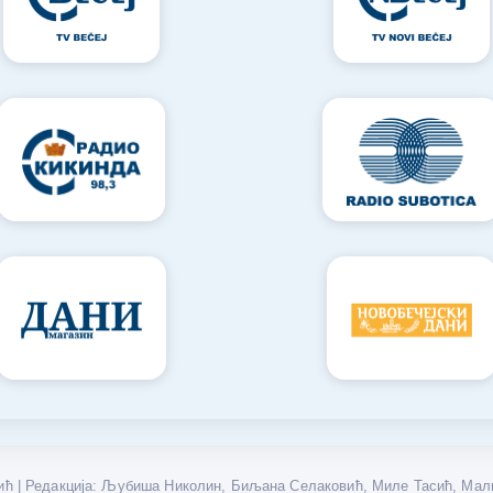
ћ | Редакција: Љубиша Николин, Биљана Селаковић, Миле Тасић, Мали