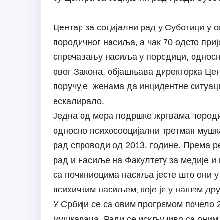
Центар за социјални рад у Суботици у о
породичног насиља, а чак 70 одсто приј
спречавању насиља у породици, односно
овог Закона, објашњава директорка Цен
поручује женама да инцидентне ситуациј
ескалирало.
Једна од мера подршке жртвама породи
односно психосооцијални третман мушка
рад спроводи од 2013. године. Према р
рад и насиље на Факултету за медије и
са починиоцима насиља јесте што они у 
психичким насиљем, које је у нашем др
У Србији се са овим програмом почело 2
мушкараца. Ради се искључиво са оним 