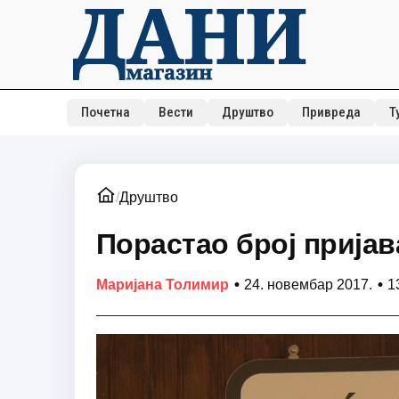
Почетна
Вести
Друштво
Привреда
Т
/
Друштво
Порастао број прија
•
•
Маријана Толимир
24. новембар 2017.
1