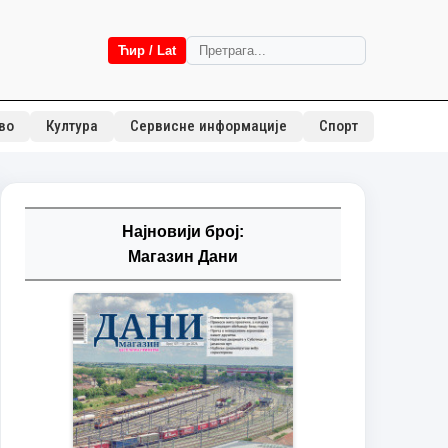
Ћир / Lat
во
Култура
Сервисне информације
Спорт
Најновији број:
Магазин Дани