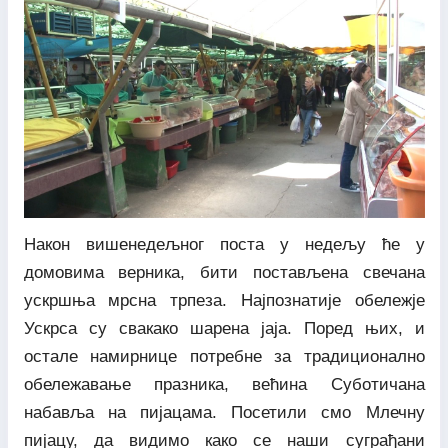
Након вишенедељног поста у недељу ће у
домовима верника, бити постављена свечана
ускршња мрсна трпеза. Најпознатије обележје
Ускрса су свакако шарена јаја. Поред њих, и
остале намирнице потребне за традиционално
обележавање празника, већина Суботичана
набавља на пијацама. Посетили смо Млечну
пијацу, да видимо како се наши суграђани