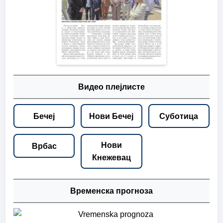
Видео плејлисте
Бечеј
Нови Бечеј
Суботица
Нови
Врбас
Кнежевац
Временска прогноза