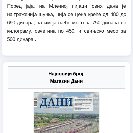
Поред јаја, на Млечној пијаци ових дана је
најтраженија шунка, чија се цена креће од 480 до
690 динара, затим јагњеће месо за 750 динара по
килограму, овчетина по 450, и свињско месо за
500 динара .
Најновији број:
Магазин Дани