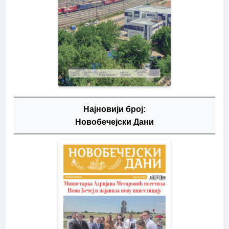
Најновији број:
Новобечејски Дани