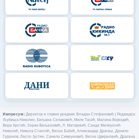
Импресум:
Директор и главни уредник: Владан Стефановић | Редакција:
Љубиша Николин, Биљана Селаковић, Миле Тасић, Малина Војводић,
Вера Крстић, Зоран Вељановић, Л. Матијевић, Санда Милеуснић
Николић, Никола Стантић, Весна Бабић, Александар Драгаш, Данило
Гурјанов, Ласло Јустин, Санела Симеуновић, Весна Цвијановић, Драгана