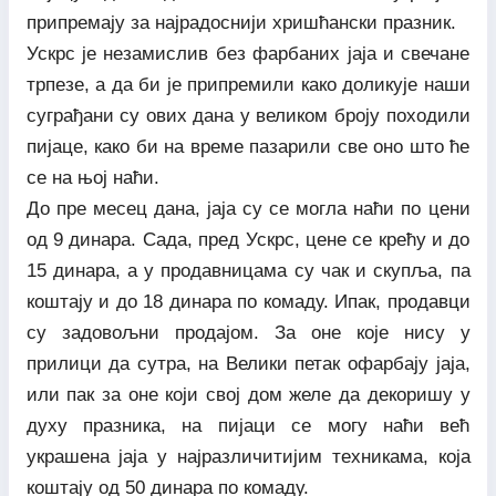
припремају за најрадоснији хришћански празник.
Ускрс је незамислив без фарбаних јаја и свечане
трпезе, а да би је припремили како доликује наши
суграђани су ових дана у великом броју походили
пијаце, како би на време пазарили све оно што ће
се на њој наћи.
До пре месец дана, јаја су се могла наћи по цени
од 9 динара. Сада, пред Ускрс, цене се крећу и до
15 динара, а у продавницама су чак и скупља, па
коштају и до 18 динара по комаду. Ипак, продавци
су задовољни продајом. За оне које нису у
прилици да сутра, на Велики петак офарбају јаја,
или пак за оне који свој дом желе да декоришу у
духу празника, на пијаци се могу наћи већ
украшена јаја у најразличитијим техникама, која
коштају од 50 динара по комаду.