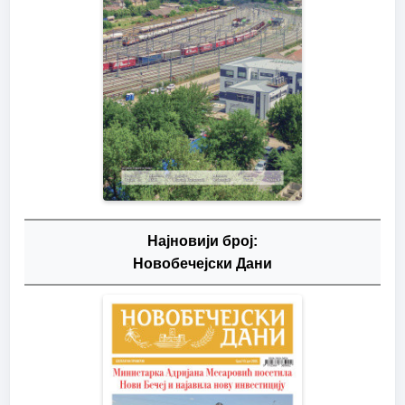
Најновији број:
Новобечејски Дани