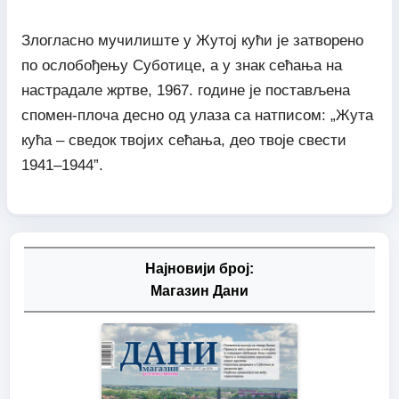
Злогласно мучилиште у Жутој кући је затворено
по ослобођењу Суботице, а у знак сећања на
настрадале жртве, 1967. године је постављена
спомен-плоча десно од улаза са натписом: „Жута
кућа – сведок твојих сећања, део твоје свести
1941–1944”.
Најновији број:
Магазин Дани