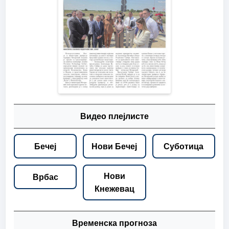
Видео плејлисте
Бечеј
Нови Бечеј
Суботица
Нови
Врбас
Кнежевац
Временска прогноза