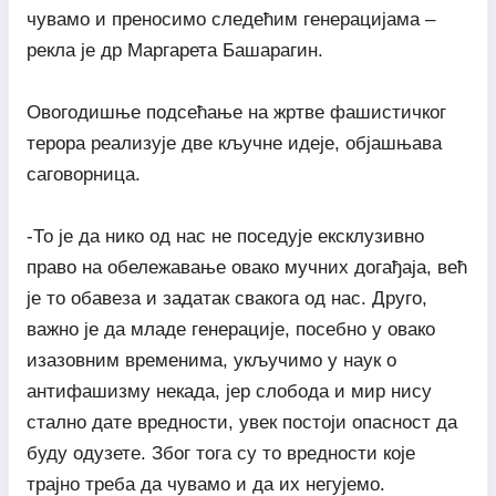
чувамо и преносимо следећим генерацијама –
рекла је др Маргарета Башарагин.
Овогодишње подсећање на жртве фашистичког
терора реализује две кључне идеје, објашњава
саговорница.
-То је да нико од нас не поседује ексклузивно
право на обележавање овако мучних догађаја, већ
је то обавеза и задатак свакога од нас. Друго,
важно је да младе генерације, посебно у овако
изазовним временима, укључимо у наук о
антифашизму некада, јер слобода и мир нису
стално дате вредности, увек постоји опасност да
буду одузете. Због тога су то вредности које
трајно треба да чувамо и да их негујемо.