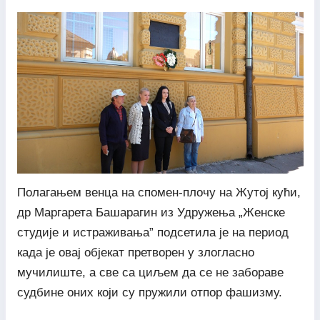
Полагањем венца на спомен-плочу на Жутој кући,
др Маргарета Башарагин из Удружења „Женске
студије и истраживања” подсетила је на период
када је овај објекат претворен у злогласно
мучилиште, а све са циљем да се не забораве
судбине оних који су пружили отпор фашизму.