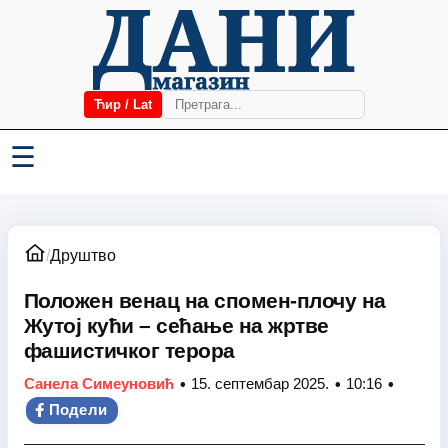
Ћир / Lat
☰
/
Друштво
Положен венац на спомен-плочу на
Жутој кући – сећање на жртве
фашистичког терора
•
•
•
Санела Симеуновић
15. септембар 2025.
10:16
Подели