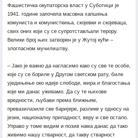
Фашистичка окупаторска власт у Суботици је
1941. године започела масовна хапшења
комуниста и комунисткиња, скојевки и скојеваца,
свих оних који су се супротстављали терору.
Велики број њих затворен је у Жутој кући –
злогласном мучилиштву.
– Јако је важно да нагласимо како су све те особе,
које су се бориле у Другом светском рату, биле
уједињење око идеје слободе, мира и благостања
које ми данас уживамо. Да су те њихове
вредности, љубави према ближњем,
превазилазиле све баријере, разлике у односу на
језик, националну припадност, веру и све остало.
Управо у томе видим и позив нама данас да тако
живимо нашу стварност, да такву стварност