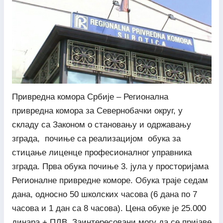
Привредна комора Србије – Регионална
привредна комора за Севернобачки округ, у
складу са Законом о становању и одржавању
зграда, почиње са реализацијом обука за
стицање лиценце професионалног управника
зграда. Прва обука почиње 3. јула у просторијама
Регионалне привредне коморе. Обука траје седам
дана, односно 50 школских часова (6 дана по 7
часова и 1 дан са 8 часова). Цена обуке је 25.000
динара + ПДВ. Заинтересовани могу да се пријаве