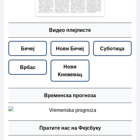
Видео плејлисте
Бечеј
Нови Бечеј
Суботица
Нови
Врбас
Кнежевац
Временска прогноза
Пратите нас на Фејсбуку