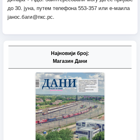
до 30. јуна, путем телефона 553-357 или е-маила
јанос.баги@пкс.рс
.
Најновији број:
Магазин Дани