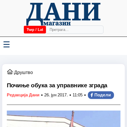
Ћир / Lat
☰
/
Друштво
Почиње обука за управнике зграда
•
•
•
Редакција Дани
26. јун 2017.
11:05
Подели