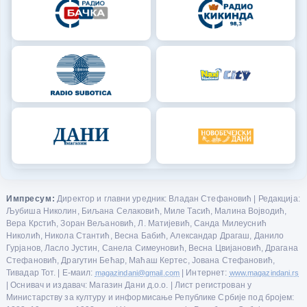
Импресум:
Директор и главни уредник: Владан Стефановић | Редакција:
Љубиша Николин, Биљана Селаковић, Миле Тасић, Малина Војводић,
Вера Крстић, Зоран Вељановић, Л. Матијевић, Санда Милеуснић
Николић, Никола Стантић, Весна Бабић, Александар Драгаш, Данило
Гурјанов, Ласло Јустин, Санела Симеуновић, Весна Цвијановић, Драгана
Стефановић, Драгутин Бећар, Маћаш Кертес, Јована Стефановић,
Тивадар Тот. | Е-маил:
magazindani@gmail.com
| Интернет:
www.magazindani.rs
| Оснивач и издавач: Магазин Дани д.о.о. | Лист регистрован у
Министарству за културу и информисање Републике Србије под бројем: