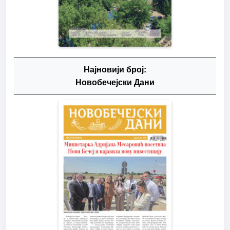
Најновији број:
Новобечејски Дани