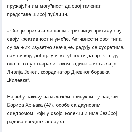
пружајући им могућност да свој таленат
представе широј публици.
- Ово је прилика да наши корисници прикажу сву
своју креативност и умеће. Активности овог типа
су за њих изузетно значајне, радују се сусретима,
пажњи коју добијају и могућности да презентују
оно што су стварали током године – истакла је
Ливија Јенеи, координатор Дневног боравка
„Колевка“.
Највећу пажњу на изложби привукли су радови
Бориса Хрњака (47), особе са дауновим
синдромом, који у својој колекцији има безброј
радова вредних аплауза.