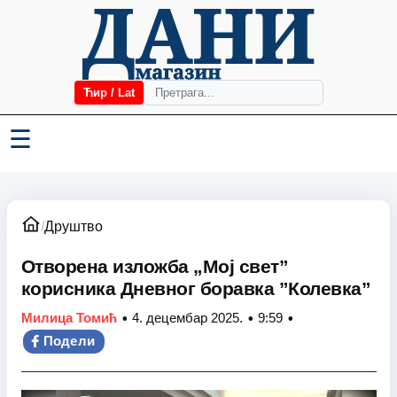
Ћир / Lat
☰
/
Друштво
Отворена изложба „Мој свет”
корисника Дневног боравка ”Колевка”
•
•
•
Милица Томић
4. децембар 2025.
9:59
Подели