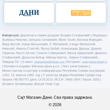
Импресум:
Директор и главни уредник: Владан Стефановић | Редакција:
Љубиша Николин, Биљана Селаковић, Миле Тасић, Малина Војводић,
Вера Крстић, Зоран Вељановић, Л. Матијевић, Санда Милеуснић
Николић, Никола Стантић, Весна Бабић, Александар Драгаш, Данило
Гурјанов, Ласло Јустин, Санела Симеуновић, Весна Цвијановић, Драгана
Стефановић, Драгутин Бећар, Маћаш Кертес, Јована Стефановић,
Тивадар Тот. | Е-маил:
magazindani@gmail.com
| Интернет:
www.magazindani.rs
| Оснивач и издавач: Магазин Дани д.о.о. | Лист регистрован у
Министарству за културу и информисање Републике Србије под бројем:
1283, 19. априла 1992. год. | У регистру медија Републике Србије под
бројем: НВ 000757 дана 13.03.2015. ИССН: 2406-1964 | Тираж: 1000 |
Штампа: Штампарија „Форум” Нови Сад
Сајт Магазин Дани. Сва права задржана.
© 2026