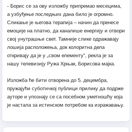
- Борис се за ову изложбу припремао месецима,
а узбуђење последњих дана било је огромно.
Сликање је његова терапија – начин да пренесе
емоције на платно, да каналише енергију и отвори
свој унутрашњи свет. Тамније слике одражавају
лошија расположења, док колоритна дела
откривају да је у „свом елементу”, рекла је за
нашу телевизију Ружа Хрњак, Борисова мајка.
Изложба ће бити отворена до 5. децембра,
пружајући суботичкој публици прилику да подрже
ауторе и упознају се са посебном уметношћу која
је настала за истинском потребом ка изражавању.