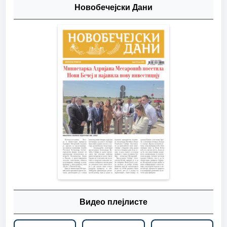
Новобечејски Дани
Видео плејлисте