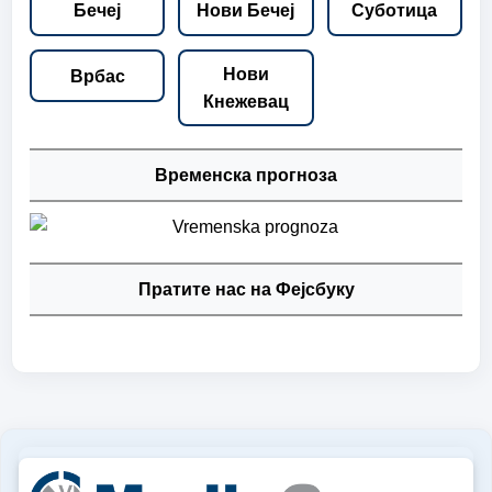
Бечеј
Нови Бечеј
Суботица
Нови
Врбас
Кнежевац
Временска прогноза
Пратите нас на Фејсбуку