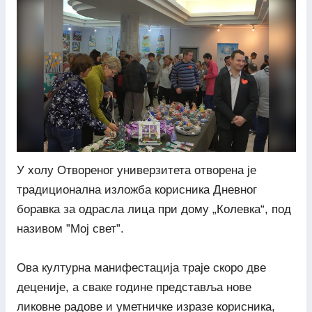
У холу Отвореног универзитета отворена је
традиционална изложба корисника Дневног
боравка за одрасла лица при дому „Колевка“, под
називом ”Мој свет”.
Ова културна манифестација траје скоро две
деценије, а сваке године представља нове
ликовне радове и уметничке изразе корисника,