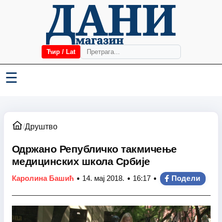
Ћир / Lat
☰
/
Друштво
Одржано Републичко такмичење
медицинских школа Србије
•
•
•
Каролина Башић
14. мај 2018.
16:17
Подели