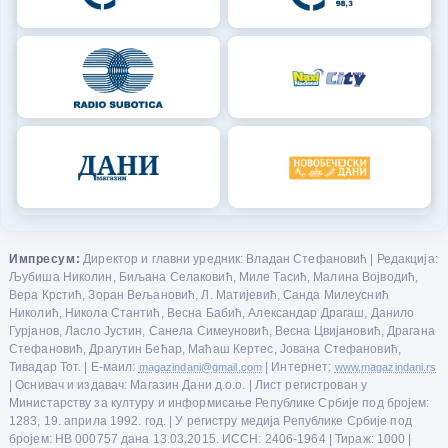
Импресум:
Директор и главни уредник: Владан Стефановић | Редакција:
Љубиша Николин, Биљана Селаковић, Миле Тасић, Малина Војводић,
Вера Крстић, Зоран Вељановић, Л. Матијевић, Санда Милеуснић
Николић, Никола Стантић, Весна Бабић, Александар Драгаш, Данило
Гурјанов, Ласло Јустин, Санела Симеуновић, Весна Цвијановић, Драгана
Стефановић, Драгутин Бећар, Маћаш Кертес, Јована Стефановић,
Тивадар Тот. | Е-маил:
magazindani@gmail.com
| Интернет:
www.magazindani.rs
| Оснивач и издавач: Магазин Дани д.о.о. | Лист регистрован у
Министарству за културу и информисање Републике Србије под бројем:
1283, 19. априла 1992. год. | У регистру медија Републике Србије под
бројем: НВ 000757 дана 13.03.2015. ИССН: 2406-1964 | Тираж: 1000 |