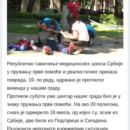
Републичко тамичење медицинских школа Србије
у пружању прве помоћи и реалистичког приказа
повреда, 19. по реду, одржано је протеклог
викенда у нашем граду.
Протекле суботе ужи центар нашег града био је у
знаку пружања прве помоћи. На око 20 полигона,
снаге је одмерило 18 екипа, од којих су, осим из
Србије, две биле из Подгорице и Сегедина.
Различите непознате изрежиране ситуације