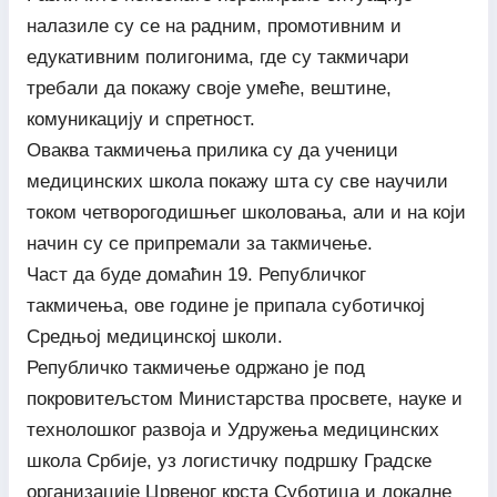
налазиле су се на радним, промотивним и
едукативним полигонима, где су такмичари
требали да покажу своје умеће, вештине,
комуникацију и спретност.
Оваква такмичења прилика су да ученици
медицинских школа покажу шта су све научили
током четворогодишњег школовања, али и на који
начин су се припремали за такмичење.
Част да буде домаћин 19. Републичког
такмичења, ове године је припала суботичкој
Средњој медицинској школи.
Републичко такмичење одржано је под
покровитељстом Министарства просвете, науке и
технолошког развоја и Удружења медицинских
школа Србије, уз логистичку подршку Градске
организације Црвеног крста Суботица и локалне