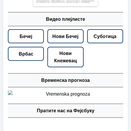
Видео плејлисте
Бечеј
Нови Бечеј
Суботица
Нови
Врбас
Кнежевац
Временска прогноза
Пратите нас на Фејсбуку