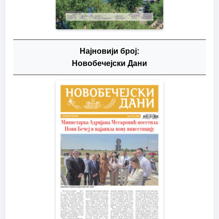
Најновији број:
Новобечејски Дани