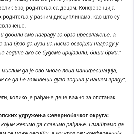
 велик број родитеља са децом. Конференција
 родитеља у разним дисциплинама, као што су
есвлачење.
и добили смо награду за брзо пресвлачење, а
е зна брзо да пузи па нисмо освојили награду у
ће године ако се будемо пријавили, бити бржи,“
 мислим да је ово много лепа манифестација,
м се да ће заживети дуго година у нашем граду“,
ти, колико је рађање деце важно за опстанак
рпских удружења Севернобачког округа:
к којим желимо да славимо рађање. Сматрамо да
м се може десити, а ми кроз ову конференцију