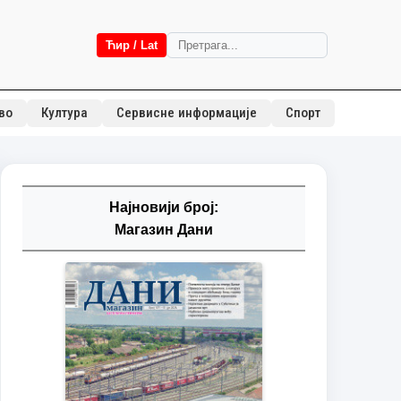
Ћир / Lat
во
Култура
Сервисне информације
Спорт
Најновији број:
Магазин Дани