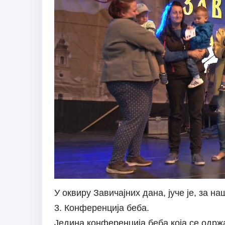
У оквиру Завичајних дана, јуче је, за н
3. Конференција беба.
Једина конференција беба која се одржа