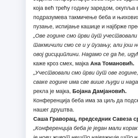
која већ трећу годину заредом, окупља
подразумева такмичење беба и њихових
пузање, испијање кашице и најбрже пр
„Ове године смо први пут учествовали 
такмичили смо се и у пузању, али још н
овој дисцциплини. Надамо се да ће, иду
каже кроз смех, мајка
Ана Томановић.
„Учествовали смо први пут ове године,
сваке године има све више људи и нада
рекла је мајка,
Бојана Дамјановић.
Конференција беба има за циљ да подсе
нашег друштва.
Саша Граворац, председник Савеза с
„Конференција беба је један мали кора
је нови живот нешто најважније што на