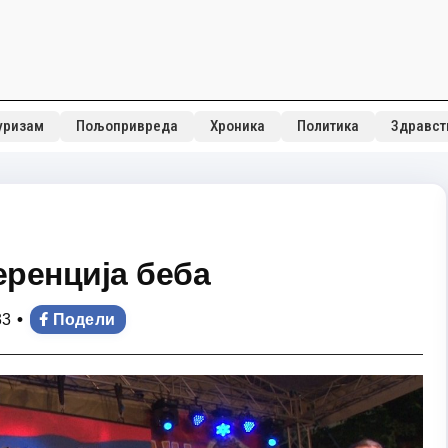
уризам
Пољопривреда
Хроника
Политика
Здравст
ренција беба
•
33
Подели