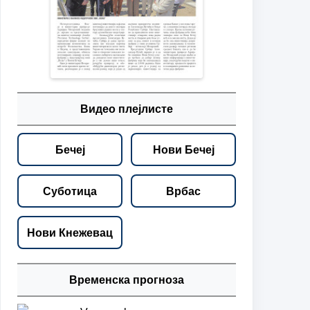
Видео плејлисте
Бечеј
Нови Бечеј
Суботица
Врбас
Нови Кнежевац
Временска прогноза