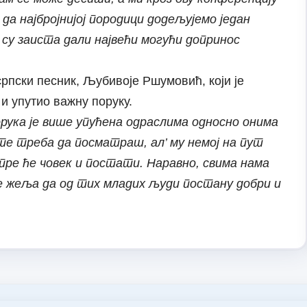
а најбројнијој породици додељујемо један
су заиста дали највећи могући допринос
рпски песник, Љубивоје Ршумовић, који је
и упутио важну поруку.
орука је више упућена одраслима односно онима
те треба да посматраш, ал’ му немој на пут
ре ће човек и постати. Наравно, свима нама
е жеља да од тих младих људи постану добри и