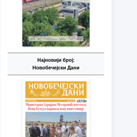
Најновији број:
Новобечејски Дани