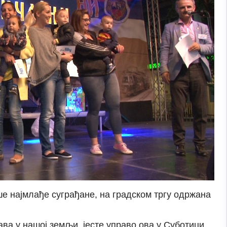
аше најмлађе суграђане, на градском тргу одржана
ва у нашој земљи, јесте управо ова у Суботици,