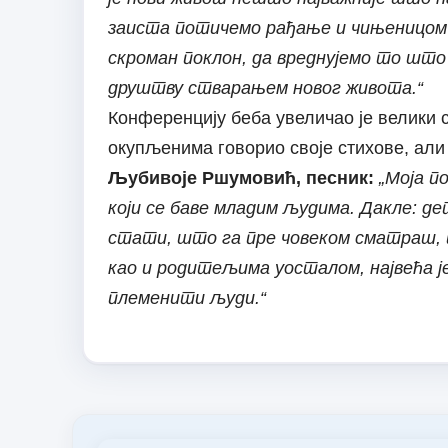
заиста потичемо рађање и чињеницом д
скроман поклон, да вреднујемо то што 
друштву стварањем новог живота.“
Конференцију беба увеличао је велики с
окупљенима говорио своје стихове, али 
Љубивоје Ршумовић, песник:
„Моја п
који се баве младим људима. Дакле: де
стати, што га пре човеком сматраш, п
као и родитељима уосталом, највећа ј
племенити људи.“