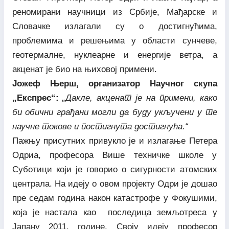
реномирани научници из Србије, Мађарске и
Словачке излагали су о достигнућима,
проблемима и решењима у области сунчеве,
геотермалне, нуклеарне и енергије ветра, а
акценат је био на њиховој примени.
Јожеф Њерш, организатор Научног скупа
„Експрес“:
„Дакле, акценат је на примени, како
би обични грађани могли да буду укључени у те
научне токове и постигнута достигнућа.“
Пажњу присутних привукло је и излагање Петера
Одриа, професора Више техничке школе у
Суботици који је говорио о сигурности атомских
централа. На идеју о овом пројекту Одри је дошао
пре седам година након катастрофе у Фокушими,
која је настала као последица земљотреса у
Јапану 2011. године. Своју идеју професор