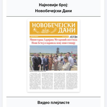
Најновији број:
Новобечејски Дани
Видео плејлисте