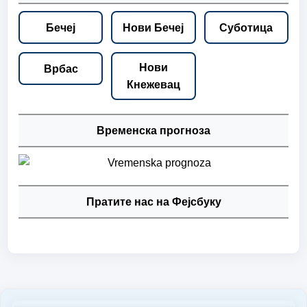
Бечеј
Нови Бечеј
Суботица
Нови
Врбас
Кнежевац
Временска прогноза
Пратите нас на Фејсбуку