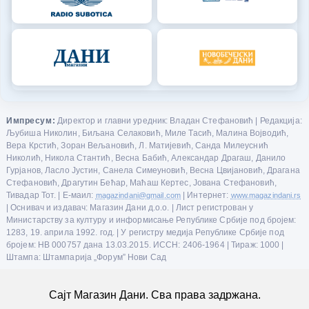
Импресум:
Директор и главни уредник: Владан Стефановић | Редакција:
Љубиша Николин, Биљана Селаковић, Миле Тасић, Малина Војводић,
Вера Крстић, Зоран Вељановић, Л. Матијевић, Санда Милеуснић
Николић, Никола Стантић, Весна Бабић, Александар Драгаш, Данило
Гурјанов, Ласло Јустин, Санела Симеуновић, Весна Цвијановић, Драгана
Стефановић, Драгутин Бећар, Маћаш Кертес, Јована Стефановић,
Тивадар Тот. | Е-маил:
magazindani@gmail.com
| Интернет:
www.magazindani.rs
| Оснивач и издавач: Магазин Дани д.о.о. | Лист регистрован у
Министарству за културу и информисање Републике Србије под бројем:
1283, 19. априла 1992. год. | У регистру медија Републике Србије под
бројем: НВ 000757 дана 13.03.2015. ИССН: 2406-1964 | Тираж: 1000 |
Штампа: Штампарија „Форум” Нови Сад
Сајт Магазин Дани. Сва права задржана.