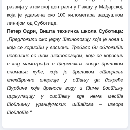
развија у атомској централи у Пакшу у Мађарској,
која је удаљена око 100 километара ваздушном
линијом од Суботице.
Петер Одри, Вишта техничка школа Суботица:
„Предложили смо једну технологију која је нова и
која се користи у васиони. Требало би обложити
површине са том технологијом, која се користи
и код мамографа и термичких сонди приликом
снимања куће, која је приликом стварања
електричне енергије у стању да покреће
турбине које преносе воду и тиме постижу
циркулацију у систему где нема места
топљењу уранијумских штапова – извора
топлоте.“