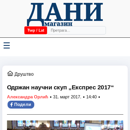
Ћир / Lat
☰
/
Друштво
Одржан научни скуп „Експрес 2017“
•
•
•
Александра Орлић
31. март 2017.
14:40
Подели