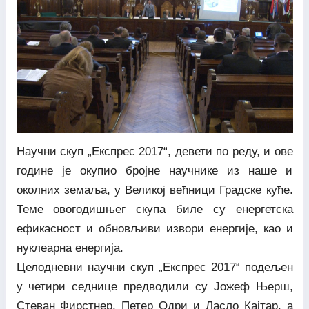
Научни скуп „Експрес 2017“, девети по реду, и ове
године је окупио бројне научнике из наше и
околних земаља, у Великој већници Градске куће.
Теме овогодишњег скупа биле су енергетска
ефикасност и обновљиви извори енергије, као и
нуклеарна енергија.
Целодневни научни скуп „Експрес 2017“ подељен
у четири седнице предводили су Јожеф Њерш,
Стеван Фирстнер, Петер Одри и Ласло Кајтар, а