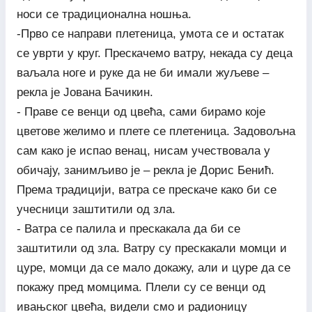
носи се традиционална ношња.
-Прво се направи плетеница, умота се и остатак
се уврти у круг. Прескачемо ватру, некада су деца
ваљала ноге и руке да не би имали жуљеве –
рекла је Јована Бачикин.
- Праве се венци од цвећа, сами бирамо које
цветове желимо и плете се плетеница. Задовољна
сам како је испао венац, нисам учествовала у
обичају, занимљиво је – рекла је Дорис Бенић.
Према традицији, ватра се прескаче како би се
учесници заштитили од зла.
- Ватра се палила и прескакала да би се
заштитили од зла. Ватру су прескакали момци и
цуре, момци да се мало докажу, али и цуре да се
покажу пред момцима. Плели су се венци од
ивањског цвећа, видели смо и радионицу