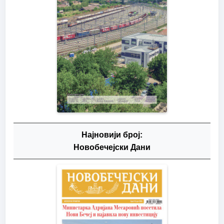
Најновији број:
Новобечејски Дани