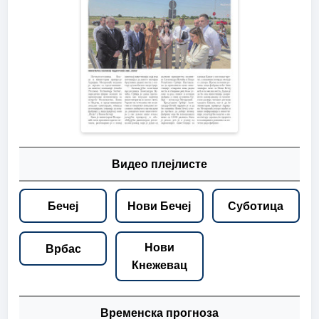
Видео плејлисте
Бечеј
Нови Бечеј
Суботица
Нови
Врбас
Кнежевац
Временска прогноза