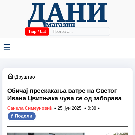
Ћир / Lat
☰
/
Друштво
Обичај прескакања ватре на Светог
Ивана Цвитњака чува се од заборава
•
•
•
Санела Симеуновић
25. јун 2025.
9:38
Подели