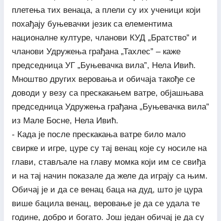
плетења тих венаца, а плели су их ученици који
похађају буњевачки језик са елементима
националне културе, чланови КУД „Братство” и
чланови Удружења грађана „Тахлес” – каже
председница УГ „Буњевачка вила”, Нела Ивић.
Мноштво других веровања и обичаја такође се
доводи у везу са прескакањем ватре, објашњава
председница Удружења грађана „Буњевачка вила”
из Мале Босне, Нела Ивић.
- Када је после прескакања ватре било мало
свирке и игре, цуре су тај венац које су носиле на
глави, стављале на главу момка који им се свиђа
и на тај начин показале да желе да играју са њим.
Обичај је и да се венац баца на дуд, што је цура
више бацила венац, веровање је да се удала те
године, добро и богато. Још један обичај је да су