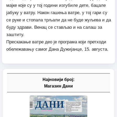
мајке које су у тој години изгубиле дете, бацале
јабуку у ватру. Након гашења ватре, у тој гари су
се руке и стопала трљали да не буде жуљева и да
буду здрави. Венац се стављао и на салаш за
заштиту.
Прескакање ватре део је програма који претходи
обележавању самог Дана Дужијанце, 15. августа.
Најновији број:
Магазин Дани