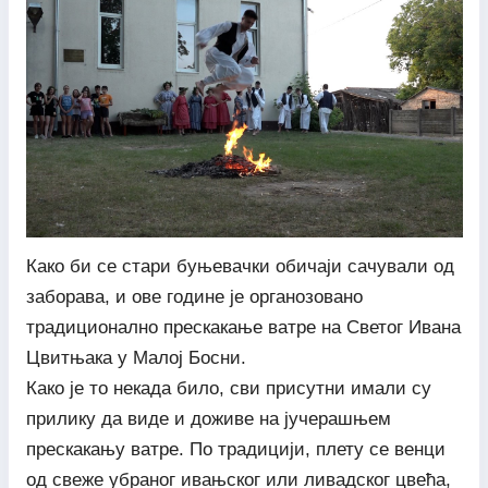
Како би се стари буњевачки обичаји сачували од
заборава, и ове године је органозовано
традиционално прескакање ватре на Светог Ивана
Цвитњака у Малој Босни.
Како је то некада било, сви присутни имали су
прилику да виде и доживе на јучерашњем
прескакању ватре. По традицији, плету се венци
од свеже убраног ивањског или ливадског цвећа,