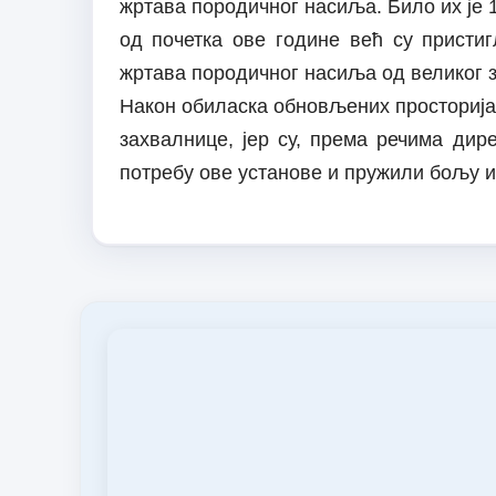
жртава породичног насиља. Било их је 13
од почетка ове године већ су пристиг
жртава породичног насиља од великог з
Након обиласка обновљених просторија 
захвалнице, јер су, према речима дир
потребу ове установе и пружили бољу 