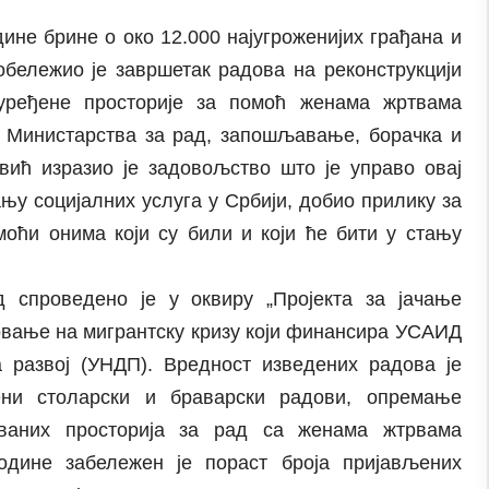
дине брине о око 12.000 најугроженијих грађана и
обележио је завршетак радова на реконструкцији
у уређене просторије за помоћ женама жртвама
 Министарства за рад, запошљавање, борачка и
ић изразио је задовољство што је управо овај
ању социјалних услуга у Србији, добио прилику за
ћи онима који су били и који ће бити у стању
 спроведено је у оквиру „Пројекта за јачање
овање на мигрантску кризу који финансира УСАИД
 развој (УНДП). Вредност изведених радова је
ни столарски и браварски радови, опремање
ованих просторија за рад са женама жтрвама
одине забележен је пораст броја пријављених