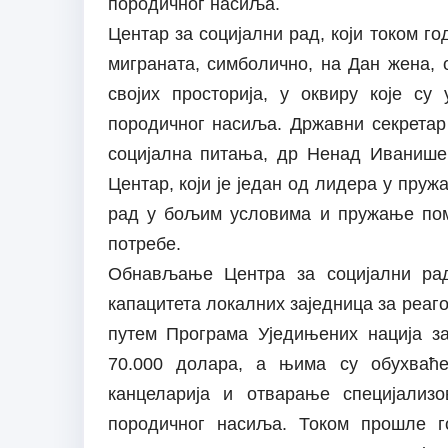
породичног насиља.
Центар за социјални рад, који током го
миграната, симболично, на Дан жена, 
својих просторија, у оквиру које с
породичног насиља. Државни секретар
социјална питања, др Ненад Иванишев
Центар, који је један од лидера у пруж
рад у бољим условима и пружање помо
потребе.
Обнављање Центра за социјални рад
капацитета локалних заједница за реаг
путем Програма Уједињених нација за
70.000 долара, а њима су обухваће
канцеларија и отварање специјализ
породичног насиља. Током прошле г