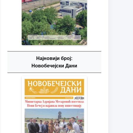
Најновији број:
Новобечејски Дани