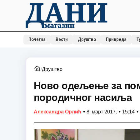
Почетна
Вести
Друштво
Привреда
Т
/
Друштво
Ново одељење за по
породичног насиља
•
•
•
Александра Орлић
8. март 2017.
15:14