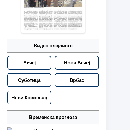
Видео плејлисте
Бечеј
Нови Бечеј
Суботица
Врбас
Нови Кнежевац
Временска прогноза