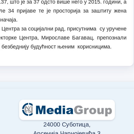
7, што је за 37 одсто више него у 2015. години, а
ле 34 пријаве те је просторија за заштиту жена
начаја.
Центра за социјални рад, присутнима су уручене
екторке Центра, Мирославе Багавац, препознали
и безбеднију будућност њеним корисницима.
24000 Суботица,
Арсенија Чарнојевића 3