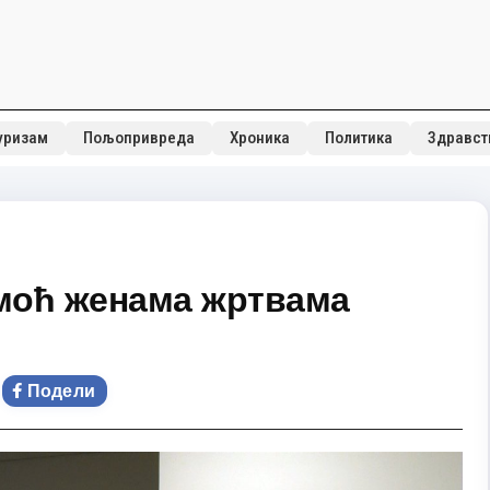
уризам
Пољопривреда
Хроника
Политика
Здравст
моћ женама жртвама
Подели