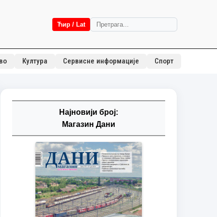
Ћир / Lat
во
Култура
Сервисне информације
Спорт
Најновији број:
Магазин Дани