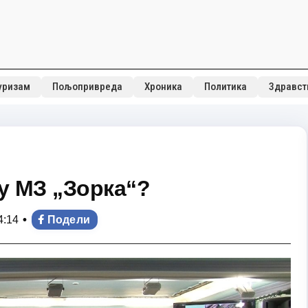
уризам
Пољопривреда
Хроника
Политика
Здравст
у МЗ „Зорка“?
•
4:14
Подели