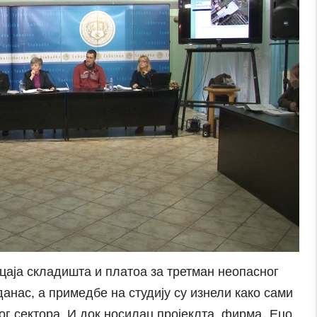
цаја складишта и платоа за третман неопасног
анас, а примедбе на студију су изнели како сами
ог сектора. И док носилац пројеклта, фирма „Ецо