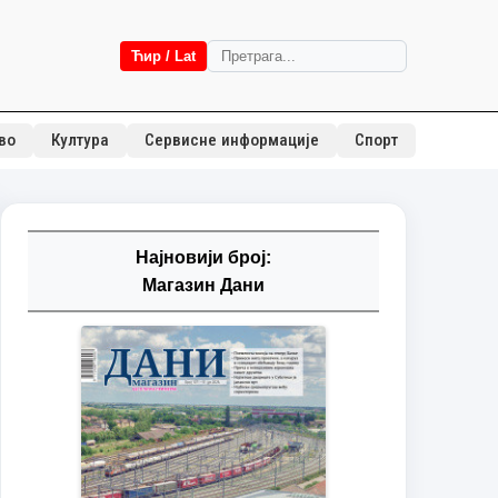
Ћир / Lat
во
Култура
Сервисне информације
Спорт
Најновији број:
Магазин Дани