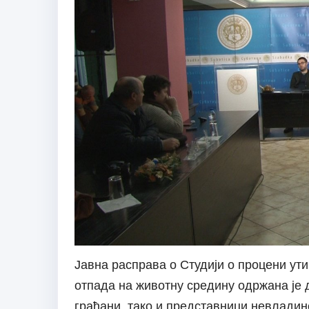
Јавна расправа о Студији о процени ути
отпада на животну средину одржана је д
грађани, тако и представници невладин