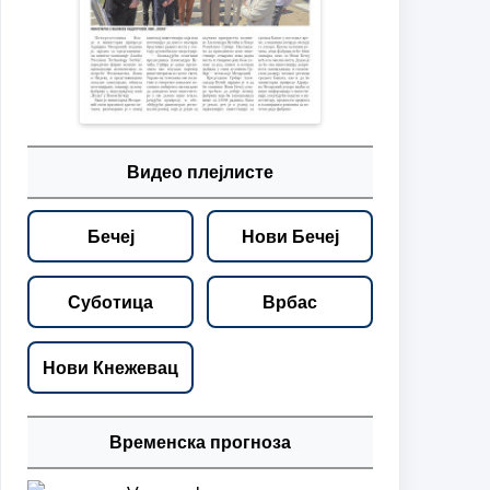
Видео плејлисте
Бечеј
Нови Бечеј
Суботица
Врбас
Нови Кнежевац
Временска прогноза