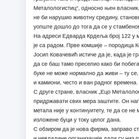
Металологистиц“, односно њен власник,
не би нарушио животну средину, станов
уопште дошло до тога да се у стамбено
На адреси Едварда Крдеља број 122 у м
је са радом. Прве комшије – породица Ко
Јосип Ковачевић истиче да је, када је г
да се баш тамо преселио како би побега
буке не може нормално да живи – ту се, 
и камиони, често и ван радног времена.
С друге стране, власник „Ецо Металолог
придржавати свих мера заштите. Он напо
метала није у континуитету, те да се не
изложене буци у току целог дана.
С обзиром да је нова фирма, заправо ст
и невладине организације дали су низ п