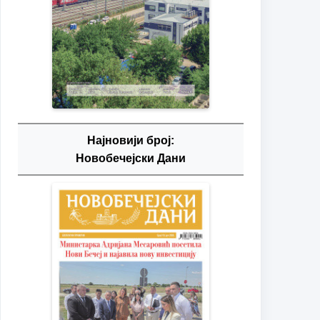
Најновији број:
Новобечејски Дани