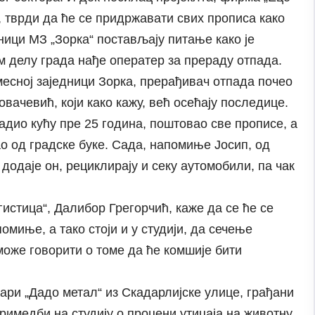
 тврди да ће се придржавати свих прописа како
ници МЗ „Зорка“ постављају питање како је
м делу града нађе оператер за прераду отпада.
есној заједници Зорка, прерађивач отпада почео
вачевић, који како кажу, већ осећају последице.
радио кућу пре 25 година, поштовао све прописе, а
о од градске буке. Сада, напомиње Јосип, од
додаје он, рециклирају и секу аутомобили, па чак
истица“, Далибор Грегорчић, каже да се ће се
миње, а тако стоји и у студији, да сечење
 може говорити о томе да ће комшије бити
ари „Дадо метал“ из Скадарлијске улице, грађани
римедби на студију о процени утицаја на животну