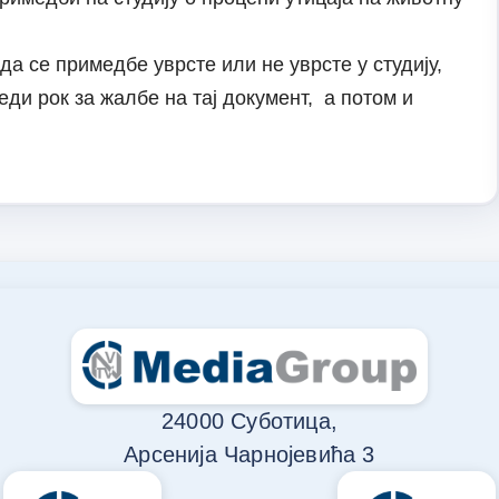
да се примедбе уврсте или не уврсте у студију,
еди рок за жалбе на тај документ, а потом и
24000 Суботица,
Арсенија Чарнојевића 3