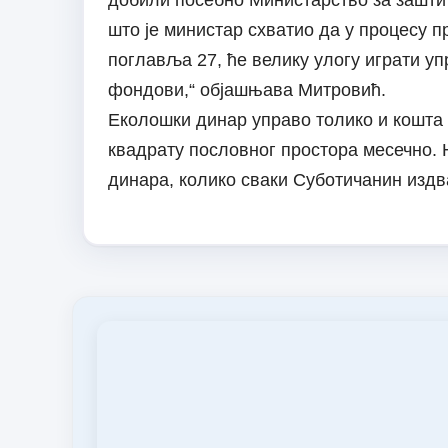
добили посебно Министарство за заштит
што је министар схватио да у процесу 
поглавља 27, ће велику улогу играти у
фондови,“ објашњава Митровић.
Еколошки динар управо толико и кошта 
квадрату пословног простора месечно. 
динара, колико сваки Суботичанин издв