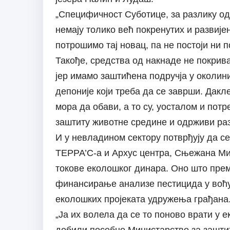
„Специфичност Суботице, за разлику од
немају толико већ покренутих и развијен
потрошимо тај новац, па не постоји ни 
Такође, средства од накнаде не покрив
јер имамо заштићена подручја у околини
депоније који треба да се заврши. Дакл
мора да обави, а то су, уосталом и пот
заштиту животне средине и одрживи раз
И у невладином сектору потврђују да с
ТЕРРА’С-а и Архус центра, Сњежана Мит
токове еколошког динара. Оно што пре
финансирање анализе пестицида у воћу 
еколошких пројеката удружења грађана
„Ја их волела да се то поново врати у е