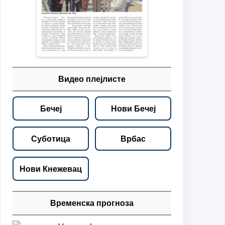
Видео плејлисте
Бечеј
Нови Бечеј
Суботица
Врбас
Нови Кнежевац
Временска прогноза