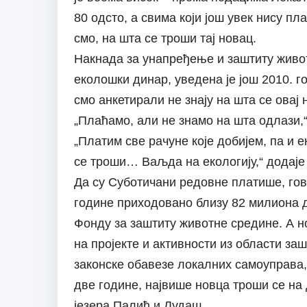
80 одсто, а свима који још увек нису п
смо, на шта се троши тај новац.
Накнада за унапређење и заштиту живот
еколошки динар, уведена је још 2010. г
смо анкетирали не знају на шта се овај 
„Плаћамо, али не знамо на шта одлази,“
„Платим све рачуне које добијем, па и е
се троши… Ваљда на екологију,“ додаје
Да су Суботичани редовне платише, гов
године приходовано близу 82 милиона 
Фонду за заштиту животне средине. А н
на пројекте и активности из области за
законске обавезе локалних самоуправа,
две године, највише новца троши се на 
језера Палић и Лудаш.