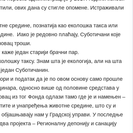
латили, ових дана су стигле опомене. Истраживали
не средине, познатија као еколошка такса или
одине. Иако је редовно плаћају, Суботичани које
новац троши.
 каже један старији брачни пар.
колошку таксу. Знам шта је екологија, али на шта
 један Суботичанин.
ори и податак да је по овом основу само прошле
динара, односно више од половине средстава у
овац из тог Фонда одлази тамо где је и намењен –
штите и унапређења животне средине, што су и
 објашњавају нам у Градској управи. У последње
два пројекта – Регионалну депонију и санацију