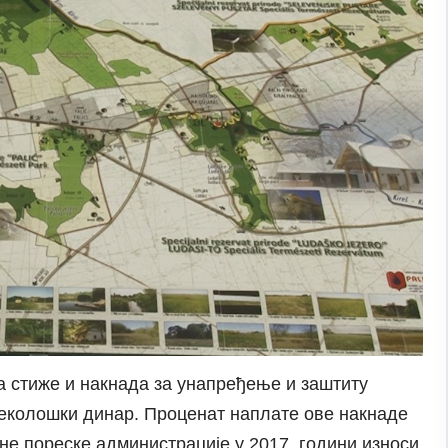
 стиже и накнада за унапређење и заштиту
 еколошки динар. Проценат наплате ове накнаде
не пореске администрације у 2017. години износи