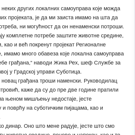
 неких других локалних самоуправа које можда
их пројеката, је да ми заиста имамо на шта да
потреба, ни могућност да он ненаменски потроши.
ају комплетне потребе заштите животне средине,
, као и већ покренут пројекат Регионалне
е, имамо много обавеза које локална самоуправа
ребе грађана,“ наводи Жика Рех, шеф Службе за
вој у Градској управи Суботица.
е новац грађана троши наменски. Руководилац
ровић, каже да су до пре две године пратили
ма њеном мишљењу недостаје, јесте
и поврћу на суботичким пијацама, као и
.
ко динар. Оно што мене радује, јесте што смо