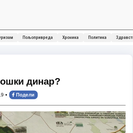
уризам
Пољопривреда
Хроника
Политика
Здравст
лошки динар?
•
19
Подели