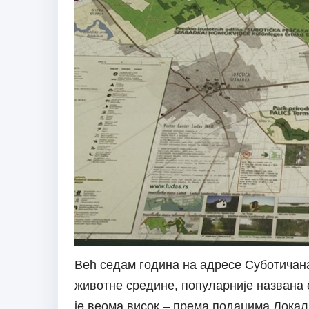
Већ седам година на адресе Суботичана
животне средине, популарније названа
је веома висок – према подацима Локал