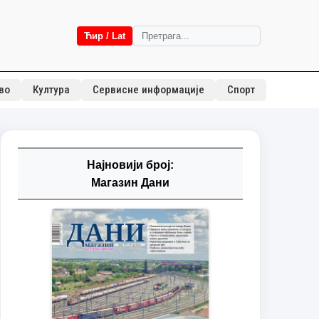
Ћир / Lat
во
Култура
Сервисне информације
Спорт
Најновији број:
Магазин Дани