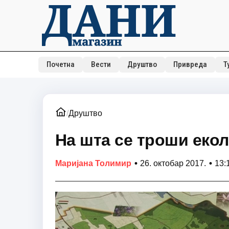
Почетна
Вести
Друштво
Привреда
Т
/
Друштво
На шта се троши еко
•
•
Маријана Толимир
26. октобар 2017.
13: