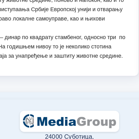
у животне средине, поново и напокон, као и то
приступаања Србије Европској унији и отварању
право локалне самоуправе, као и њихови
– динар по квадрату стамбеног, односно три по
На годишњем нивоу то је неколико стотина
аја за унапређење и заштиту животне средине.
24000 Суботица,