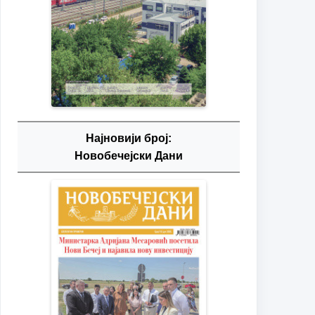
Најновији број:
Новобечејски Дани