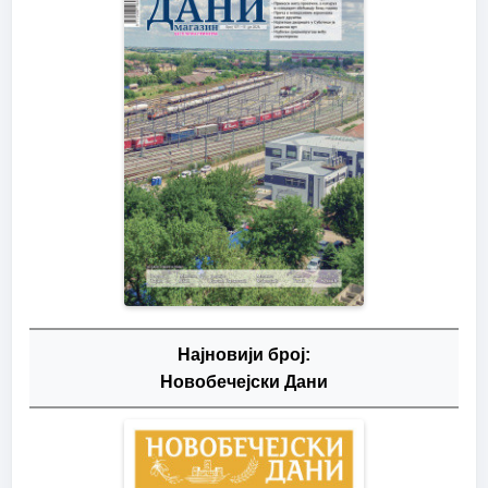
Најновији број:
Новобечејски Дани