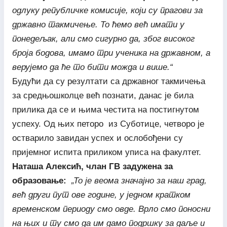
одлуку републичке комисије, који су прагови за
државно такмичење. То ћемо већ имати у
понедељак, али смо сигурно да, због високог
броја бодова, имамо три ученика на државном, а
верујемо да ће то бити можда и више.“
Будући да су резултати са државног такмичења
за средњошколце већ познати, данас је била
прилика да се и њима честита на постигнутом
успеху. Од њих петоро из Суботице, четворо је
остварило завидан успех и ослобођени су
пријемног испита приликом уписа на факултет.
Наташа Алексић, члан ГВ задужена за
образовање:
„То је веома значајно за наш град,
већ други пут ове године, у једном кратком
временском периоду смо овде. Врло смо поносни
на њих и ту смо да им дамо подршку за даље и