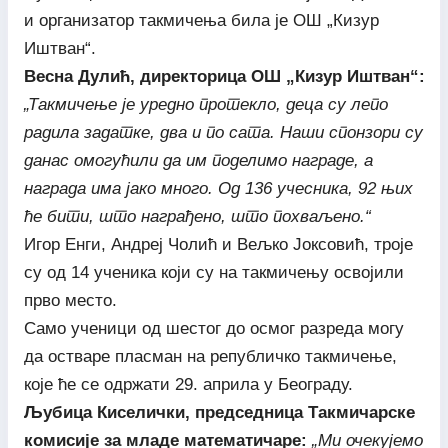
и организатор такмичења била је ОШ „Кизур
Иштван“.
Весна Дулић, директорица ОШ „Кизур Иштван“:
„Такмичење је уредно протекло, деца су лепо
радила задатке, два и по сата. Наши спонзори су
данас омогућили да им поделимо награде, а
награда има јако много. Од 136 учесника, 92 њих
ће бити, што награђено, што похваљено.“
Игор Енги, Андреј Чолић и Вељко Јоксовић, троје
су од 14 ученика који су на такмичењу освојили
прво место.
Само ученици од шестог до осмог разреда могу
да остваре пласман на републичко такмичење,
које ће се одржати 29. априла у Београду.
Љубица Киселички, председница Такмичарске
комисије за младе математичаре:
„Ми очекујемо