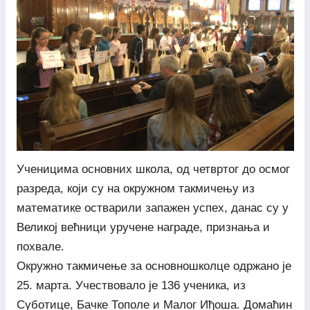
Ученицима основних школа, од четвртог до осмог
разреда, који су на окружном такмичењу из
математике остварили запажен успех, данас су у
Великој већници уручене награде, признања и
похвале.
Окружно такмичење за основношколце одржано је
25. марта. Учествовало је 136 ученика, из
Суботице, Бачке Тополе и Малог Иђоша. Домаћин