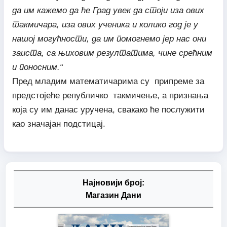
да им кажемо да ће Град увек да стоји иза ових
такмичара, иза ових ученика и колико год је у
нашој могућности, да им помогнемо јер нас они
заиста, са њиховим резултатима, чине срећним
и поносним.“
Пред младим математичарима су припреме за
предстојеће републичко такмичење, а признања
која су им данас уручена, свакако ће послужити
као значајан подстицај.
Најновији број:
Магазин Дани