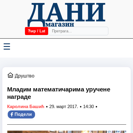
Ћир / Lat
☰
/
Друштво
Младим математичарима уручене
награде
•
•
•
Каролина Башић
29. март 2017.
14:30
Подели