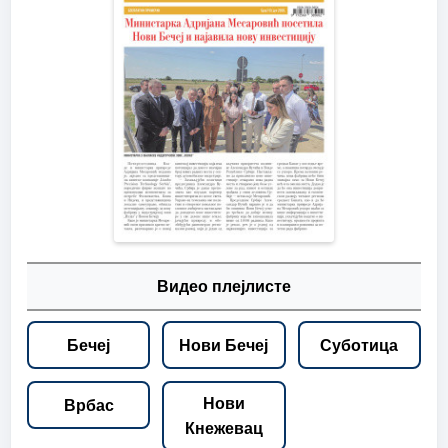
Видео плејлисте
Бечеј
Нови Бечеј
Суботица
Нови
Врбас
Кнежевац