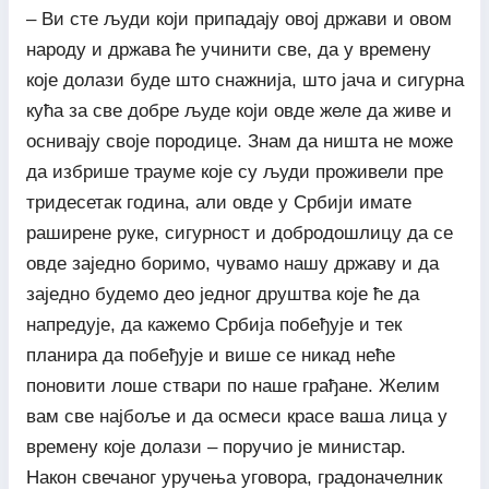
– Ви сте људи који припадају овој држави и овом
народу и држава ће учинити све, да у времену
које долази буде што снажнија, што јача и сигурна
кућа за све добре људе који овде желе да живе и
оснивају своје породице. Знам да ништа не може
да избрише трауме које су људи проживели пре
тридесетак година, али овде у Србији имате
раширене руке, сигурност и добродошлицу да се
овде заједно боримо, чувамо нашу државу и да
заједно будемо део једног друштва које ће да
напредује, да кажемо Србија побеђује и тек
планира да побеђује и више се никад неће
поновити лоше ствари по наше грађане. Желим
вам све најбоље и да осмеси красе ваша лица у
времену које долази – поручио је министар.
Након свечаног уручења уговора, градоначелник