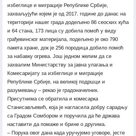
избеглице и миграције Републике Србије,
захваљујући којем је од 2017. године до данас на
територији нашег града додељено 86 сеоских кућа
и 64 стана, 173 лица су добила помоћ у виду
грађевинског материјала, подељено је око 790
пакета хране, док је 256 породица добило помоћ
за набавку огрева. Још једном желим да се
захвалим Министарству за јавна улагања и
Комесаријату за избеглице и миграције
Републике Србије, на великој подршци и
разумевању – рекао је градоначелник.
Присутнима се обратила и комесарка
Станисављевић, која је нагласила добру сарадњу
са Градом Сомбором и поручила да ће држава
наставити да помаже и брине о другима.
– Порука овог дана када уручујемо уговоре, јесте