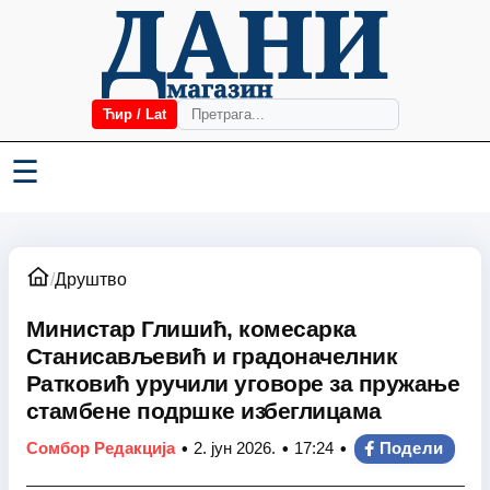
Ћир / Lat
☰
/
Друштво
Министар Глишић, комесарка
Станисављевић и градоначелник
Ратковић уручили уговоре за пружање
стамбене подршке избеглицама
•
•
•
Сомбор Редакција
2. јун 2026.
17:24
Подели