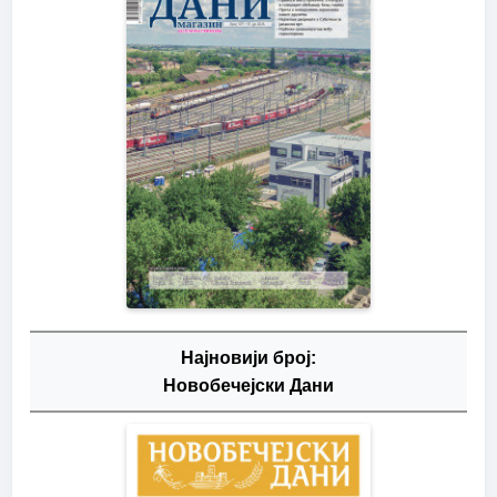
Најновији број:
Новобечејски Дани