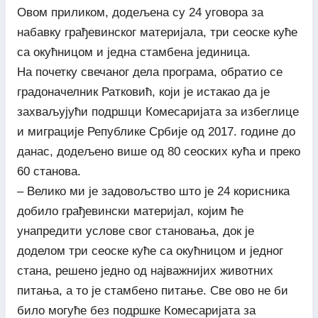
Овом приликом, додељена су 24 уговора за
набавку грађевинског материјала, три сеоске куће
са окућницом и једна стамбена јединица.
На почетку свечаног дела програма, обратио се
градоначелник Ратковић, који је истакао да је
захваљујући подршци Комесаријата за избеглице
и миграције Републике Србије од 2017. године до
данас, додељено више од 80 сеоских кућа и преко
60 станова.
– Велико ми је задовољство што је 24 корисника
добило грађевински материјал, којим ће
унапредити услове свог становања, док је
доделом три сеоске куће са окућницом и једног
стана, решено једно од најважнијих животних
питања, а то је стамбено питање. Све ово не би
било могуће без подршке Комесаријата за