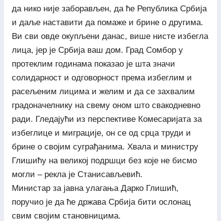
да нико није заборављен, да ће Република Србија
и даље наставити да помаже и брине о другима.
Ви сви овде окупљени данас, више нисте избегла
лица, јер је Србија ваш дом. Град Сомбор у
протеклим годинама показао је шта значи
солидарност и одговорност према избеглим и
расељеним лицима и желим и да се захвалим
градоначелнику на свему оном што свакодневно
ради. Гледајући из перспективе Комесаријата за
избеглице и миграције, он се од срца труди и
брине о својим суграђанима. Хвала и министру
Глишићу на великој подршци без које не бисмо
могли – рекла је Станисављевић.
Министар за јавна улагања Дарко Глишић,
поручио је да ће држава Србија бити ослонац
свим својим становницима.