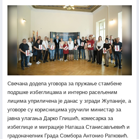
Свечана додела уговора за пружање стамбене
подршке избеглицама и интерно расељеним
лицима уприличена је данас у згради Жупаније, а
уговоре су корисницима уручили министар за
јавна улагања Дарко Глишић, комесарка за
избеглице и миграције Наташа Станисављевић и
градоначелник Града Сомбора Антонио Ратковић.