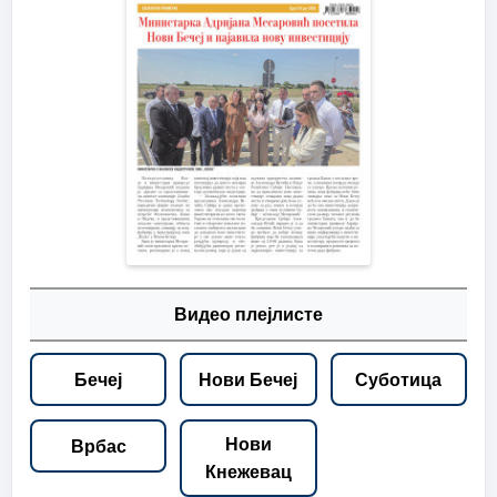
Видео плејлисте
Бечеј
Нови Бечеј
Суботица
Нови
Врбас
Кнежевац