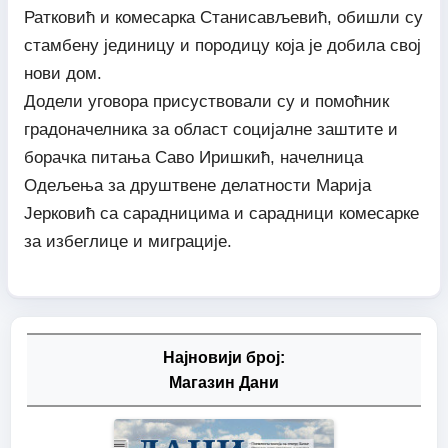
Ратковић и комесарка Станисављевић, обишли су
стамбену јединицу и породицу која је добила свој
нови дом.
Додели уговора присуствовали су и помоћник
градоначелника за област социјалне заштите и
борачка питања Саво Иришкић, начелница
Одељења за друштвене делатности Марија
Јерковић са сарадницима и сарадници комесарке
за избеглице и миграције.
Најновији број:
Магазин Дани