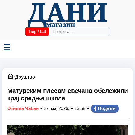
Ћир / Lat
☰
/
Друштво
Матурским плесом свечано обележили
крај средње школе
•
•
•
Отилиа Чабаи
27. мај 2026.
13:58
Подели