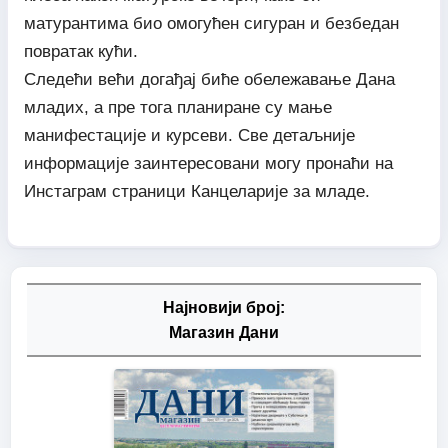
матурантима био омогућен сигуран и безбедан
повратак кући.
Следећи већи догађај биће обележавање Дана
младих, а пре тога планиране су мање
манифестације и курсеви. Све детаљније
информације заинтересовани могу пронаћи на
Инстаграм страници Канцеларије за младе.
Најновији број:
Магазин Дани