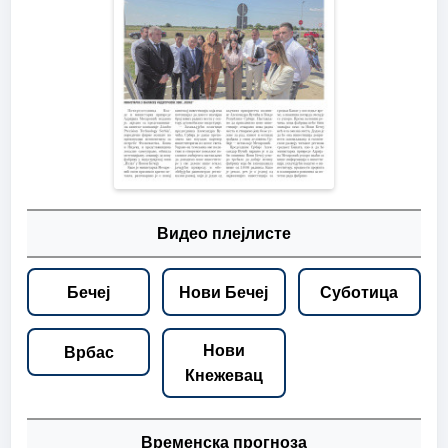
Видео плејлисте
Бечеј
Нови Бечеј
Суботица
Нови
Врбас
Кнежевац
Временска прогноза