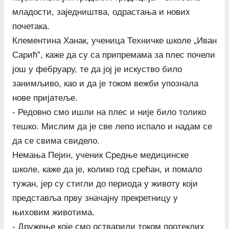
младости, заједништва, одрастања и нових
почетака.
Клементина Ханак, ученица Техничке школе „Иван
Сарић”, каже да су са припремама за плес почели
још у фебруару, те да јој је искуство било
занимљиво, као и да је током вежби упознала
нове пријатеље.
- Редовно смо ишли на плес и није било толико
тешко. Мислим да је све лепо испало и надам се
да се свима свидело.
Немања Пејин, ученик Средње медицинске
школе, каже да је, колико год срећан, и помало
тужан, јер су стигли до периода у животу који
представља прву значајну прекретницу у
њиховим животима.
- Дружење које смо остварили током протеклих