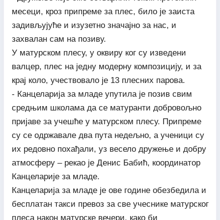
месеци, кроз припреме за плес, било је заиста
задивљујуће и изузетно значајно за нас, и
захвалан сам на позиву.
У матурском плесу, у оквиру ког су изведени
валцер, плес на једну модерну композицију, и за
крај коло, учествовало је 13 плесних парова.
- Канцеларија за младе упутила је позив свим
средњим школама да се матуранти добровољно
пријаве за учешће у матурском плесу. Припреме
су се одржавале два пута недељно, а ученици су
их редовно похађали, уз весело дружење и добру
атмосферу – рекао је Денис Бабић, координатор
Канцеларије за младе.
Канцеларија за младе је ове године обезбедила и
бесплатан такси превоз за све учеснике матурског
плеса након матурске вечери, како би