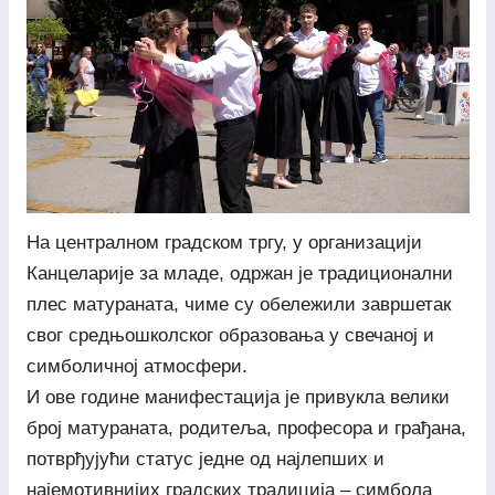
На централном градском тргу, у организацији
Канцеларије за младе, одржан је традиционални
плес матураната, чиме су обележили завршетак
свог средњошколског образовања у свечаној и
симболичној атмосфери.
И ове године манифестација је привукла велики
број матураната, родитеља, професора и грађана,
потврђујући статус једне од најлепших и
најемотивнијих градских традиција – симбола