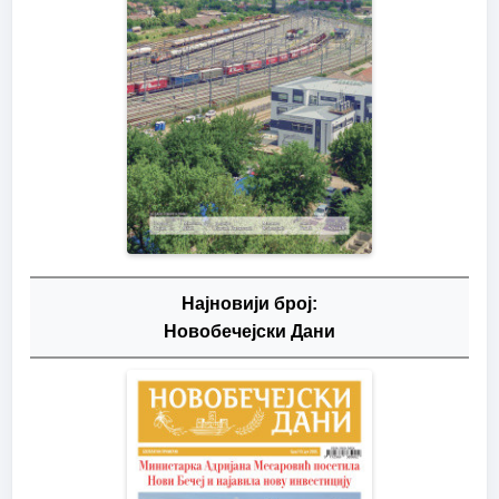
Најновији број:
Новобечејски Дани